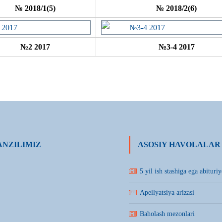
№ 2018/1(5)
№ 2018/2(6)
№2 2017
№3-4 2017
NZILIMIZ
ASOSIY HAVOLALAR
5 yil ish stashiga ega abituriy
Apellyatsiya arizasi
Baholash mezonlari