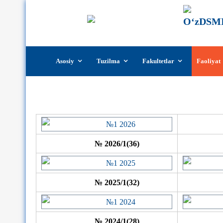
Skip
Asosiy
Tuzilma
Fakultetlar
Faoliyat
to
content
№ 2026/1(36)
№ 2025/1(32)
№ 2024/1(28)