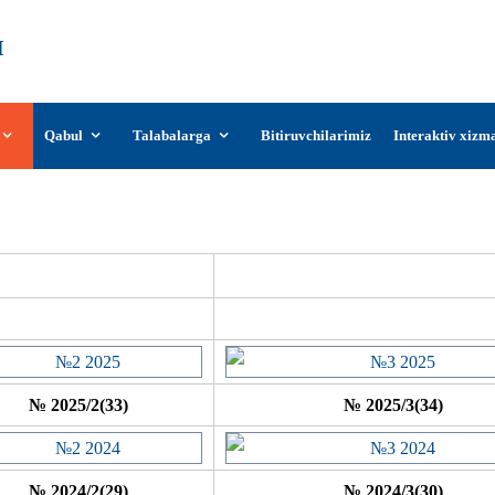
О‘zDSMI
О‘zbekiston davlat san’at va madaniyat
instituti
Qabul
Talabalarga
Bitiruvchilarimiz
Interaktiv xizm
Jurnalning sonlar arxivi
№ 2025/2(33)
№ 2025/3(34)
№ 2024/2(29)
№ 2024/3(30)