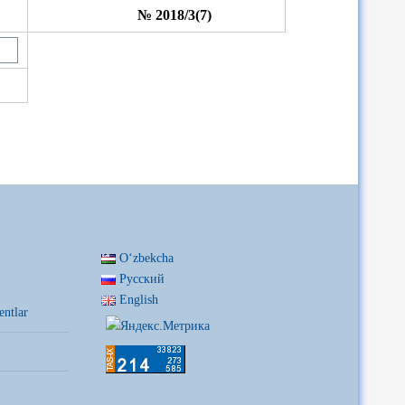
№ 2018/3(7)
Oʻzbekcha
Русский
English
entlar