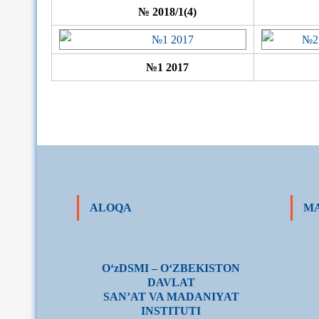
№ 2018/1(4)
№1 2017
ALOQA
MA
О‘zDSMI – О‘ZBEKISTON
DAVLAT
SAN’AT VA MADANIYAT
INSTITUTI