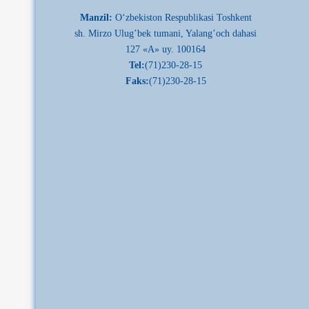
Manzil:
О‘zbekiston Respublikasi Toshkent
sh. Mirzo Ulug’bek tumani, Yalang’och dahasi
127 «A» uy. 100164
Tel:
(71)230-28-15
Faks:
(71)230-28-15