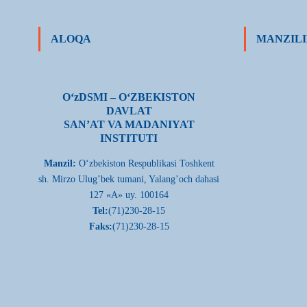
ALOQA
MANZILI
О‘zDSMI – О‘ZBEKISTON
DAVLAT
SAN’AT VA MADANIYAT
INSTITUTI
Manzil:
О‘zbekiston Respublikasi Toshkent
sh. Mirzo Ulug’bek tumani, Yalang’och dahasi
127 «A» uy. 100164
Tel:
(71)230-28-15
Faks:
(71)230-28-15