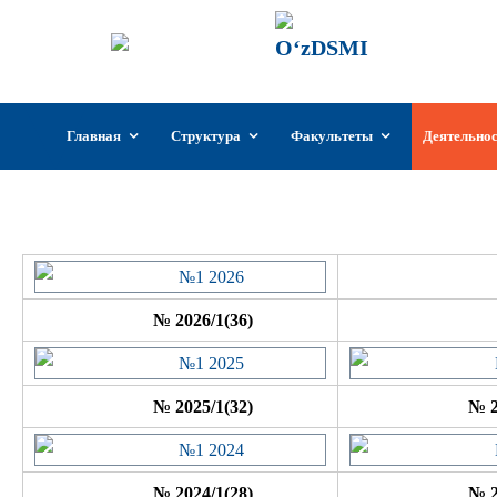
ГИИКУз
Государстве
Узбекистан
Перейти
Главная
Структура
Факультеты
Деятельно
к
содержимому
№ 2026/1(36)
№ 2025/1(32)
№ 2
№ 2024/1(28)
№ 2