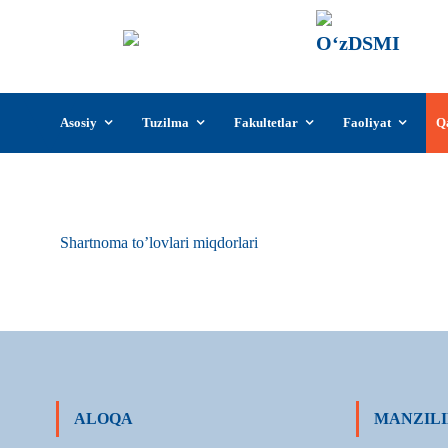
О‘z
О‘zb
insti
Skip
Asosiy
Tuzilma
Fakultetlar
Faoliyat
Q
to
content
Shartnoma to’lovlari miqdorlari
ALOQA
MANZILI