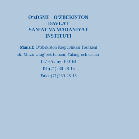
О‘zDSMI – О‘ZBEKISTON
DAVLAT
SAN’AT VA MADANIYAT
INSTITUTI
Manzil:
О‘zbekiston Respublikasi Toshkent
sh. Mirzo Ulug’bek tumani, Yalang’och dahasi
127 «A» uy. 100164
Tel:
(71)230-28-15
Faks:
(71)230-28-15