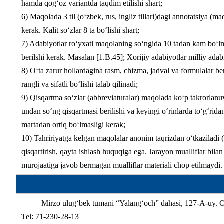
hamda qog‘oz variantda taqdim etilishi shart;
6) Maqolada 3 til (о‘zbek, rus, ingliz tillari)dagi annotatsiya (m
kerak. Kalit sо‘zlar 8 ta bо‘lishi shart;
7) Adabiyotlar rо‘yxati maqolaning sо‘ngida 10 tadan kam bо‘lma
berilshi kerak. Masalan [1.B.45]; Xorijiy adabiyotlar milliy adab
8) О‘ta zarur hollardagina rasm, chizma, jadval va formulalar b
rangli va sifatli bо‘lishi talab qilinadi;
9) Qisqartma sо‘zlar (abbreviaturalar) maqolada kо‘p takrorlanuv
undan sо‘ng qisqartmasi berilishi va keyingi о‘rinlarda tо‘g‘rid
martadan ortiq bо‘lmasligi kerak;
10) Tahririyatga kelgan maqolalar anonim taqrizdan о‘tkaziladi 
qisqartirish, qayta ishlash huquqiga ega. Jarayon mualliflar bilan
murojaatiga javob bermagan mualliflar materiali chop etilmaydi.
Mirzo ulug‘bek tumani “Yalang‘och” dahasi, 127-A-uy. О‘zb
Tel: 71-230-28-13