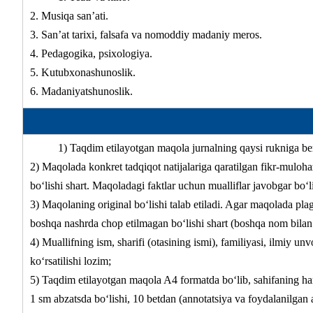
2. Musiqa san’ati.
3. San’at tarixi, falsafa va nomoddiy madaniy meros.
4. Pedagogika, psixologiya.
5. Kutubxonashunoslik.
6. Madaniyatshunoslik.
1) Taqdim etilayotgan maqola jurnalning qaysi rukniga beri
2) Maqolada konkret tadqiqot natijalariga qaratilgan fikr-mulohaz
bо‘lishi shart. Maqoladagi faktlar uchun mualliflar javobgar bо‘l
3) Maqolaning original bо‘lishi talab etiladi. Agar maqolada pla
boshqa nashrda chop etilmagan bо‘lishi shart (boshqa nom bilan
4) Muallifning ism, sharifi (otasining ismi), familiyasi, ilmiy un
kо‘rsatilishi lozim;
5) Taqdim etilayotgan maqola A4 formatda bо‘lib, sahifaning h
1 sm abzatsda bо‘lishi, 10 betdan (annotatsiya va foydalanilgan 