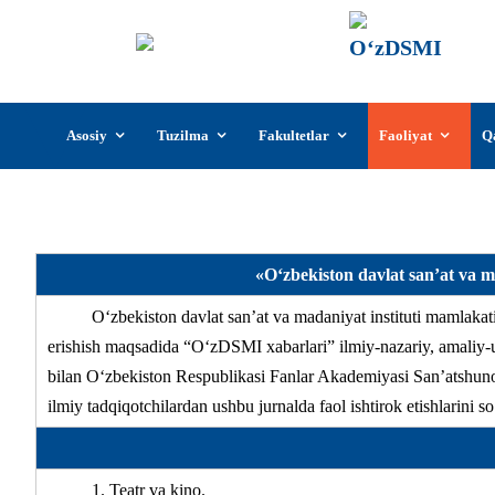
О‘z
О‘zb
insti
Skip
Asosiy
Tuzilma
Fakultetlar
Faoliyat
Q
to
content
«О‘zbekiston davlat san’at va ma
О‘zbekiston davlat san’at va madaniyat instituti mamlakati
erishish maqsadida “О‘zDSMI xabarlari” ilmiy-nazariy, amaliy-us
bilan О‘zbekiston Respublikasi Fanlar Akademiyasi San’atshunosli
ilmiy tadqiqotchilardan ushbu jurnalda faol ishtirok etishlarini s
1. Teatr va kino.