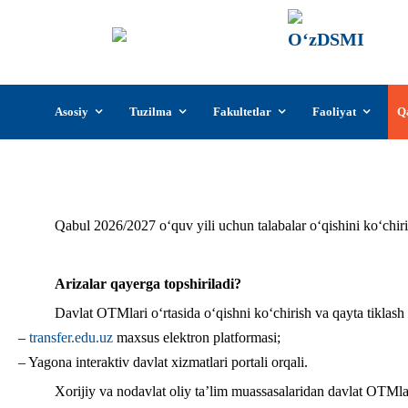
О‘z
О‘zb
insti
Skip
Asosiy
Tuzilma
Fakultetlar
Faoliyat
Q
to
content
О
Qabul 2026/2027 o‘quv yili uchun talabalar o‘qishini ko‘chir
Arizalar qayerga topshiriladi?
Davlat OTMlari o‘rtasida o‘qishni ko‘chirish va qayta tiklash
–
transfer.edu.uz
maxsus elektron platformasi;
– Yagona interaktiv davlat xizmatlari portali orqali.
Xorijiy va nodavlat oliy ta’lim muassasalaridan davlat OTMla