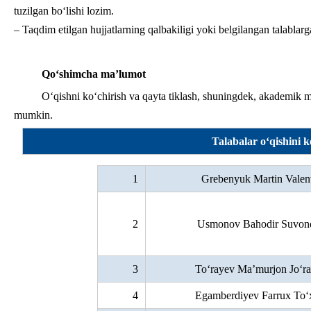
tuzilgan bo‘lishi lozim.
– Taqdim etilgan hujjatlarning qalbakiligi yoki belgilangan talablar
Qo‘shimcha ma’lumot
O‘qishni ko‘chirish va qayta tiklash, shuningdek, akademik m
mumkin.
Talabalar o‘qishini k
1
Grebenyuk Martin Valen
2
Usmonov Bahodir Suvonqu
3
To‘rayev Ma’murjon Jo‘raq
4
Egamberdiyev Farrux To‘