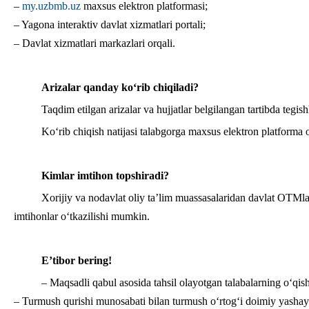
–
my.uzbmb.uz
maxsus elektron platformasi;
– Yagona interaktiv davlat xizmatlari portali;
– Davlat xizmatlari markazlari orqali.
Arizalar qanday ko‘rib chiqiladi?
Taqdim etilgan arizalar va hujjatlar belgilangan tartibda tegis
Ko‘rib chiqish natijasi talabgorga maxsus elektron platforma o
Kimlar imtihon topshiradi?
Xorijiy va nodavlat oliy ta’lim muassasalaridan davlat OTMlari
imtihonlar o‘tkazilishi mumkin.
E’tibor bering!
– Maqsadli qabul asosida tahsil olayotgan talabalarning o‘qis
– Turmush qurishi munosabati bilan turmush o‘rtog‘i doimiy yashay