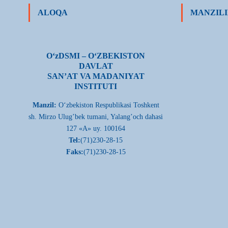
ALOQA
MANZILI
О‘zDSMI – О‘ZBEKISTON
DAVLAT
SAN’AT VA MADANIYAT
INSTITUTI
Manzil:
О‘zbekiston Respublikasi Toshkent
sh. Mirzo Ulug’bek tumani, Yalang’och dahasi
127 «A» uy. 100164
Tel:
(71)230-28-15
Faks:
(71)230-28-15