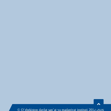
© О‘zbekiston davlat san’at va madaniyat instituti 2012-2026