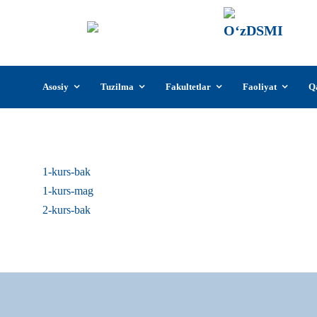
О‘z
О‘zb
insti
Skip
Asosiy
Tuzilma
Fakultetlar
Faoliyat
Q
to
content
1-kurs-bak
1-kurs-mag
2-kurs-bak