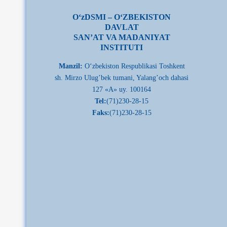
О‘zDSMI – О‘ZBEKISTON
DAVLAT
SAN’AT VA MADANIYAT
INSTITUTI
Manzil:
О‘zbekiston Respublikasi Toshkent
sh. Mirzo Ulug’bek tumani, Yalang’och dahasi
127 «A» uy. 100164
Tel:
(71)230-28-15
Faks:
(71)230-28-15