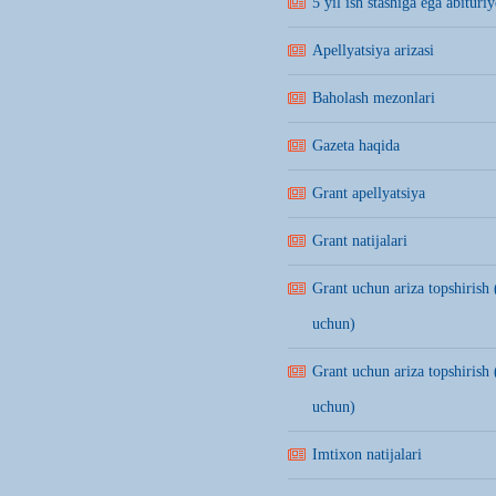
5 yil ish stashiga ega abituriy
Apellyatsiya arizasi
Baholash mezonlari
Gazeta haqida
Grant apellyatsiya
Grant natijalari
Grant uchun ariza topshirish 
uchun)
Grant uchun ariza topshirish 
uchun)
Imtixon natijalari