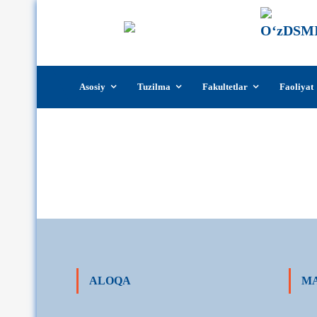
Skip
Asosiy
Tuzilma
Fakultetlar
Faoliyat
to
content
ALOQA
MA