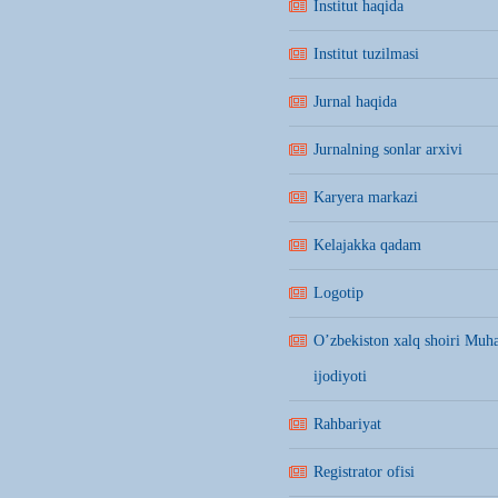
Institut haqida
Institut tuzilmasi
Jurnal haqida
Jurnalning sonlar arxivi
Karyera markazi
Kelajakka qadam
Logotip
O’zbekiston xalq shoiri Mu
ijodiyoti
Rahbariyat
Registrator ofisi