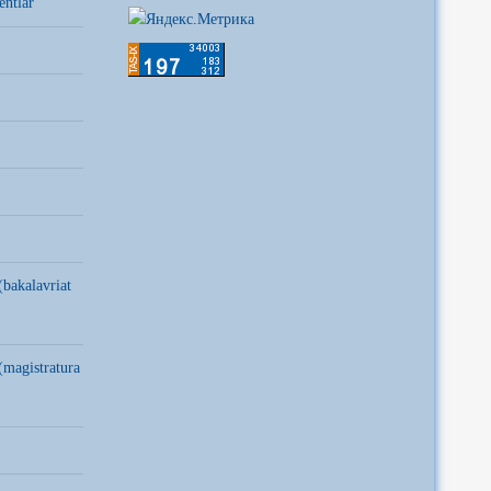
entlar
(bakalavriat
(magistratura