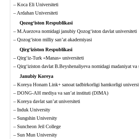
– Koca Eli Universiteti
– Ardahan Universiteti
Qozog‘iston Respublikasi
– M.Auezova nomidagi janubiy Qozog‘iston davlat universiteti
– Qozog‘iston milliy san’at akademiyasi
Qirg‘iziston Respublikasi
– Qirg‘iz-Turk «Manas» universiteti
– Qirg‘iziston davlat B.Beyshenaliyeva nomidagi madaniyat va sa
Janubiy Koreya
– Koreya Honam Link+ sanoat tadbirkorligi hamkorligi universit
– DONG-AH mediya va san’at instituti (DIMA)
– Koreya davlat san’at universiteti
– Induk University
– Sungshin University
– Suncheon Jeil College
– Sun Mun University