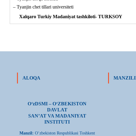
– Tyanjin chet tillari universiteti
Xalqaro Turkiy Madaniyat tashkiloti- TURKSOY
ALOQA
MANZILI
О‘zDSMI – О‘ZBEKISTON
DAVLAT
SAN’AT VA MADANIYAT
INSTITUTI
Manzil:
О‘zbekiston Respublikasi Toshkent