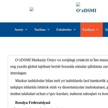
О‘z
О‘zb
insti
Skip
Asosiy
Tuzilma
Fakultetlar
Faoliyat
Q
to
content
O‘zDSMI Markaziy Osiyo va xorijdagi yetakchi ta’lim muassasa
eng yaxshi global tajribani berish borasida nimalar qilishimiz z
imzolagan.
Mazkur tashkilotlar bilan turli yo‘nalishlarda faol hamkorlik 
tadqiqot ishlarida ishtirok etish va dissertatsiyalar muhokamasi, 
institut talabalari uchun o‘quv kurslari, mahorat saboqlari va kon
Rossiya Federatsiyasi