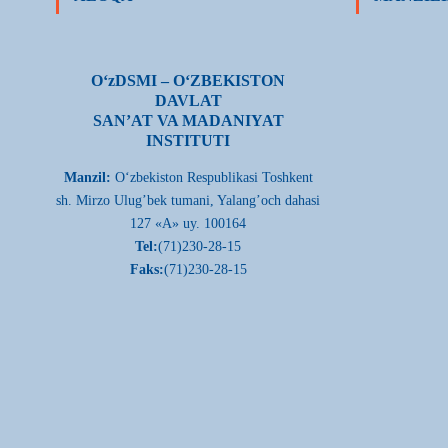
О‘zDSMI – О‘ZBEKISTON
DAVLAT
SAN’AT VA MADANIYAT
INSTITUTI
Manzil:
О‘zbekiston Respublikasi Toshkent
sh. Mirzo Ulug’bek tumani, Yalang’och dahasi
127 «A» uy. 100164
Tel:
(71)230-28-15
Faks:
(71)230-28-15