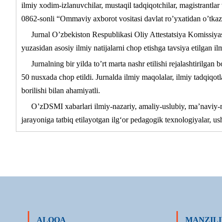
ilmiy xodim-izlanuvchilar, mustaqil tadqiqotchilar, magistrantl
0862-sonli “Ommaviy axborot vositasi davlat ro’yxatidan o’tkazi
Jurnal O’zbekiston Respublikasi Oliy Attestatsiya Komissiyasi
yuzasidan asosiy ilmiy natijalarni chop etishga tavsiya etilgan ilm
Jurnalning bir yilda to’rt marta nashr etilishi rejalashtirilg
50 nusxada chop etildi. Jurnalda ilmiy maqolalar, ilmiy tadqiqotl
borilishi bilan ahamiyatli.
O’zDSMI xabarlari ilmiy-nazariy, amaliy-uslubiy, ma’naviy-ma
jarayoniga tatbiq etilayotgan ilg‘or pedagogik texnologiyalar, ush
ALOQA
MANZILI