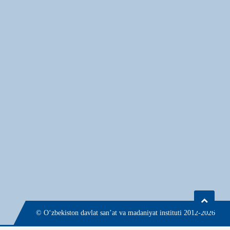
© О‘zbekiston davlat san’at va madaniyat instituti 2012-2026