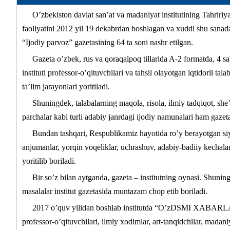
O’zbekiston davlat san’at va madaniyat institutining Tahririy
faoliyatini 2012 yil 19 dekabrdan boshlagan va xuddi shu san
“Ijodiy parvoz” gazetasining 64 ta soni nashr etilgan.
Gazeta o’zbek, rus va qoraqalpoq tillarida A-2 formatda, 4 s
instituti professor-o’qituvchilari va tahsil olayotgan iqtidorli tala
ta’lim jarayonlari yoritiladi.
Shuningdek, talabalarning maqola, risola, ilmiy tadqiqot, she’
parchalar kabi turli adabiy janrdagi ijodiy namunalari ham gazeta 
Bundan tashqari, Respublikamiz hayotida ro’y berayotgan siyos
anjumanlar, yorqin voqeliklar, uchrashuv, adabiy-badiiy kechalar 
yoritilib boriladi.
Bir so’z bilan aytganda, gazeta – institutning oynasi. Shunin
masalalar institut gazetasida muntazam chop etib boriladi.
2017 o’quv yilidan boshlab institutda “O’zDSMI XABARLARI” 
professor-o’qituvchilari, ilmiy xodimlar, art-tanqidchilar, madaniy