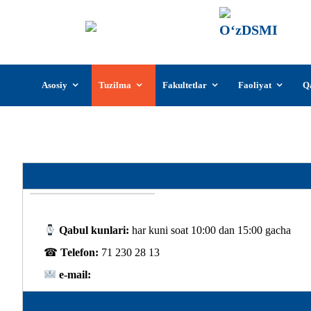
О‘z
О‘zb
insti
Skip
Asosiy
Tuzilma
Fakultetlar
Faoliyat
Q
to
content
Qabul kunlari:
har kuni soat 10:00 dan 15:00 gacha
☎
Telefon:
71 230 28 13
e-mail: