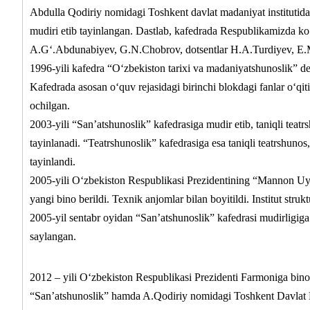
Abdulla Qodiriy nomidagi Toshkent davlat madaniyat institutida 
mudiri etib tayinlangan. Dastlab, kafedrada Respublikamizda k
A.G‘.Abdunabiyev, G.N.Chobrov, dotsentlar H.A.Turdiyev, E.M
1996-yili kafedra “O‘zbekiston tarixi va madaniyatshunoslik” 
Kafedrada asosan o‘quv rejasidagi birinchi blokdagi fanlar o‘qi
ochilgan.
2003-yili “San’atshunoslik” kafedrasiga mudir etib, taniqli te
tayinlanadi. “Teatrshunoslik” kafedrasiga esa taniqli teatrshun
tayinlandi.
2005-yili O‘zbekiston Respublikasi Prezidentining “Mannon Uyg‘ur
yangi bino berildi. Texnik anjomlar bilan boyitildi. Institut struk
2005-yil sentabr oyidan “San’atshunoslik” kafedrasi mudirligiga
saylangan.
2012 – yili O‘zbekiston Respublikasi Prezidenti Farmoniga binoan
“San’atshunoslik” hamda A.Qodiriy nomidagi Toshkent Davlat Ma