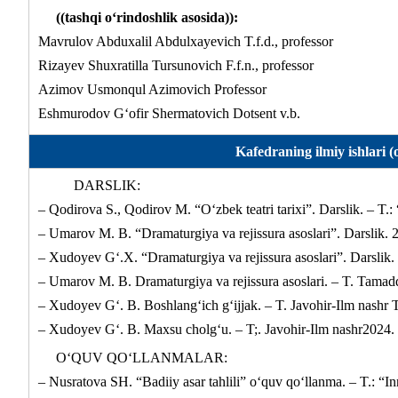
((tashqi o‘rindoshlik asosida)):
Mavrulov Abduxalil Abdulxayevich T.f.d., professor
Rizayev Shuxratilla Tursunovich F.f.n., professor
Azimov Usmonqul Azimovich Professor
Eshmurodov G‘ofir Shermatovich Dotsent v.b.
Kafedraning ilmiy ishlari (
DARSLIK:
– Qodirova S., Qodirov M. “O‘zbek teatri tarixi”. Darslik. – T.: 
– Umarov M. B. “Dramaturgiya va rejissura asoslari”. Darsl
– Xudoyev G‘.X. “Dramaturgiya va rejissura asoslari”. Dars
– Umarov M. B. Dramaturgiya va rejissura asoslari. – T. Tamad
– Xudoyev G‘. B. Boshlang‘ich g‘ijjak. – T. Javohir-Ilm nashr T
– Xudoyev G‘. B. Maxsu cholg‘u. – T;. Javohir-Ilm nashr2024.
O‘QUV QO‘LLANMALAR:
– Nusratova SH. “Badiiy asar tahlili” o‘quv qo‘llanma. – T.: “I