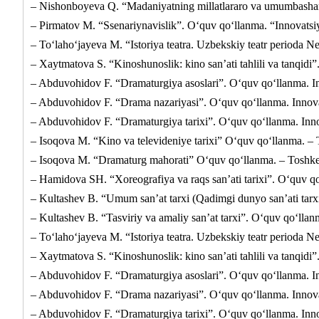
– Nishonboyeva Q. “Madaniyatning millatlararo va umumbashar
– Pirmatov M. “Ssenariynavislik”. O‘quv qo‘llanma. “Innovatsiy
– To‘laho‘jayeva M. “Istoriya teatra. Uzbekskiy teatr perioda 
– Xaytmatova S. “Kinoshunoslik: kino san’ati tahlili va tanqidi
– Abduvohidov F. “Dramaturgiya asoslari”. O‘quv qo‘llanma. In
– Abduvohidov F. “Drama nazariyasi”. O‘quv qo‘llanma. Innovat
– Abduvohidov F. “Dramaturgiya tarixi”. O‘quv qo‘llanma. Inno
– Isoqova M. “Kino va televideniye tarixi” O‘quv qo‘llanma. – 
– Isoqova M. “Dramaturg mahorati” O‘quv qo‘llanma. – Toshkent
– Hamidova SH. “Xoreografiya va raqs san’ati tarixi”. O‘quv qo
– Kultashev B. “Umum san’at tarxi (Qadimgi dunyo san’ati tarxi
– Kultashev B. “Tasviriy va amaliy san’at tarxi”. O‘quv qo‘llan
– To‘laho‘jayeva M. “Istoriya teatra. Uzbekskiy teatr perioda 
– Xaytmatova S. “Kinoshunoslik: kino san’ati tahlili va tanqidi
– Abduvohidov F. “Dramaturgiya asoslari”. O‘quv qo‘llanma. In
– Abduvohidov F. “Drama nazariyasi”. O‘quv qo‘llanma. Innovat
– Abduvohidov F. “Dramaturgiya tarixi”. O‘quv qo‘llanma. Inno