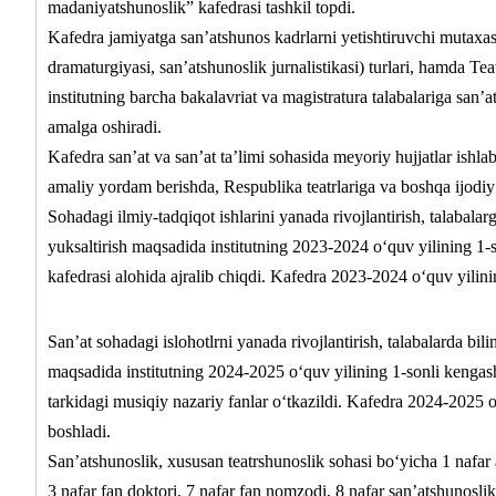
madaniyatshunoslik” kafedrasi tashkil topdi.
Kafedra jamiyatga san’atshunos kadrlarni yetishtiruvchi mutaxass
dramaturgiyasi, san’atshunoslik jurnalistikasi) turlari, hamda Te
institutning barcha bakalavriat va magistratura talabalariga san’at
amalga oshiradi.
Kafedra san’at va san’at ta’limi sohasida meyoriy hujjatlar ishl
amaliy yordam berishda, Respublika teatrlariga va boshqa ijodiy 
Sohadagi ilmiy-tadqiqot ishlarini yanada rivojlantirish, talabala
yuksaltirish maqsadida institutning 2023-2024 o‘quv yilining 1-
kafedrasi alohida ajralib chiqdi. Kafedra 2023-2024 o‘quv yilini
San’at sohadagi islohotlrni yanada rivojlantirish, talabalarda bil
maqsadida institutning 2024-2025 o‘quv yilining 1-sonli kengas
tarkidagi musiqiy nazariy fanlar o‘tkazildi. Kafedra 2024-2025 
boshladi.
San’atshunoslik, xususan teatrshunoslik sohasi bo‘yicha 1 nafa
3 nafar fan doktori, 7 nafar fan nomzodi, 8 nafar san’atshunosli