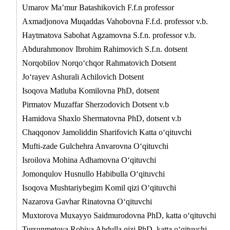
Umarov Ma’mur Batashikovich F.f.n professor
Axmadjonova Muqaddas Vahobovna F.f.d. professor v.b.
Haytmatova Sabohat Agzamovna S.f.n. professor v.b.
Abdurahmonov Ibrohim Rahimovich S.f.n. dotsent
Norqobilov Norqo‘chqor Rahmatovich Dotsent
Jo‘rayev Ashurali Achilovich Dotsent
Isoqova Matluba Komilovna PhD, dotsent
Pirmatov Muzaffar Sherzodovich Dotsent v.b
Hamidova Shaxlo Shermatovna PhD, dotsent v.b
Chaqqonov Jamoliddin Sharifovich Katta o‘qituvchi
Mufti-zade Gulchehra Anvarovna O‘qituvchi
Isroilova Mohina Adhamovna O‘qituvchi
Jomonqulov Husnullo Habibulla O‘qituvchi
Isoqova Mushtariybegim Komil qizi O‘qituvchi
Nazarova Gavhar Rinatovna O‘qituvchi
Muxtorova Muxayyo Saidmurodovna PhD, katta o‘qituvchi
Tursunmetova Robiya Abdulla qizi PhD, katta o‘qituvchi