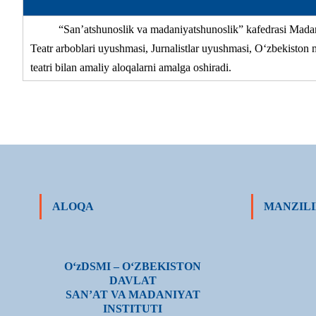
“San’atshunoslik va madaniyatshunoslik” kafedrasi Madani
Teatr arboblari uyushmasi, Jurnalistlar uyushmasi, O‘zbekiston m
teatri bilan amaliy aloqalarni amalga oshiradi.
ALOQA
MANZILI
О‘zDSMI – О‘ZBEKISTON
DAVLAT
SAN’AT VA MADANIYAT
INSTITUTI