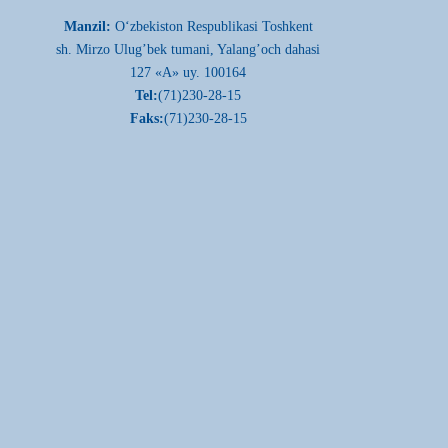
Manzil:
О‘zbekiston Respublikasi Toshkent
sh. Mirzo Ulug’bek tumani, Yalang’och dahasi
127 «A» uy. 100164
Tel:
(71)230-28-15
Faks:
(71)230-28-15