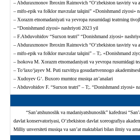
– Abduraxmonov Ibroxim Raimovich “O‘zbekiston tasviriy va a
– mifo-epik va folklor mavzular talqini” «Donishmand ziyosi» na
– Xorazm etnomadaniyati va yevropa rusumidagi teatrning tivojl
– “Donishmand ziyosi» nashriyoti 2023 yil
– F.Abduvohidov “Surxon teatri” “Donishmand ziyosi» nashriyo
– Abduraxmonov Ibroxim Raimovich “O‘zbekiston tasviriy va a
– mifo-epik va folklor mavzular talqini” – T;. «Donishmand ziyo
– Isokova M. Xorazm etnomadaniyati va yevropa rusumidagi teatr
– To‘laxo‘jayev M. Puti razvitiya gosudartvennogo akademitses
– Xudoyev G‘. Buxoro mumtoz musiqa an’analari
– Abduvohidov F. “Surxon teatri” – T;. “Donishmand ziyosi» na
“San’atshunoslik va madaniyatshunoslik” kafedrasi “San’at
davlat konservatoriyasi, O‘zbekiston davlat xoreografiya akademi
Milliy unversiteti musiqa va san’at maktablari bilan ilmiy va am