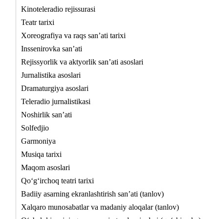
Kinoteleradio rejissurasi
Teatr tarixi
Xoreografiya va raqs san’ati tarixi
Inssenirovka san’ati
Rejissyorlik va aktyorlik san’ati asoslari
Jurnalistika asoslari
Dramaturgiya asoslari
Teleradio jurnalistikasi
Noshirlik san’ati
Solfedjio
Garmoniya
Musiqa tarixi
Maqom asoslari
Qo‘g‘irchoq teatri tarixi
Badiiy asarning ekranlashtirish san’ati (tanlov)
Xalqaro munosabatlar va madaniy aloqalar (tanlov)