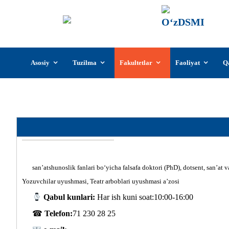
О‘z
О‘zb
insti
Skip
Asosiy
Tuzilma
Fakultetlar
Faoliyat
Q
to
content
“San’ats
san’atshunoslik fanlari bо‘yicha falsafa doktori (PhD), dotsent, san’at
Yozuvchilar uyushmasi, Teatr arboblari uyushmasi a’zosi
Qabul kunlari:
Har ish kuni soat:10:00-16:00
☎
Telefon:
71 230 28 25