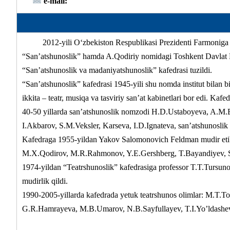
e-mail:
2012-yili O‘zbekiston Respublikasi Prezidenti Farmoniga bi
“San’atshunoslik” hamda A.Qodiriy nomidagi Toshkent Davlat Mad
“San’atshunoslik va madaniyatshunoslik” kafedrasi tuzildi.
“San’atshunoslik” kafedrasi 1945-yili shu nomda institut bilan b
ikkita – teatr, musiqa va tasviriy san’at kabinetlari bor edi. Kaf
40-50 yillarda san’atshunoslik nomzodi H.D.Ustaboyeva, A.M.E
I.Akbarov, S.M.Veksler, Karseva, I.D.Ignateva, san’atshunoslik
Kafedraga 1955-yildan Yakov Salomonovich Feldman mudir etib t
M.X.Qodirov, M.R.Rahmonov, Y.E.Gershberg, T.Bayandiyev, S.T
1974-yildan “Teatrshunoslik” kafedrasiga professor T.T.Tursuno
mudirlik qildi.
1990-2005-yillarda kafedrada yetuk teatrshunos olimlar: M.T.
G.R.Hamrayeva, M.B.Umarov, N.B.Sayfullayev, T.I.Yo’ldashev,