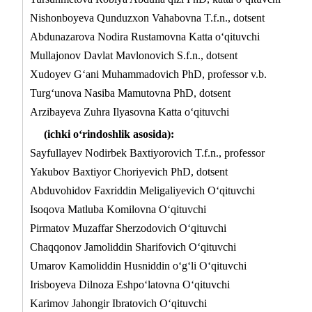
Nishonboyeva Qunduzxon Vahabovna T.f.n., dotsent
Abdunazarova Nodira Rustamovna Katta o‘qituvchi
Mullajonov Davlat Mavlonovich S.f.n., dotsent
Xudoyev G‘ani Muhammadovich PhD, professor v.b.
Turg‘unova Nasiba Mamutovna PhD, dotsent
Arzibayeva Zuhra Ilyasovna Katta o‘qituvchi
(ichki o‘rindoshlik asosida):
Sayfullayev Nodirbek Baxtiyorovich T.f.n., professor
Yakubov Baxtiyor Choriyevich PhD, dotsent
Abduvohidov Faxriddin Meligaliyevich O‘qituvchi
Isoqova Matluba Komilovna O‘qituvchi
Pirmatov Muzaffar Sherzodovich O‘qituvchi
Chaqqonov Jamoliddin Sharifovich O‘qituvchi
Umarov Kamoliddin Husniddin o‘g‘li O‘qituvchi
Irisboyeva Dilnoza Eshpo‘latovna O‘qituvchi
Karimov Jahongir Ibratovich O‘qituvchi