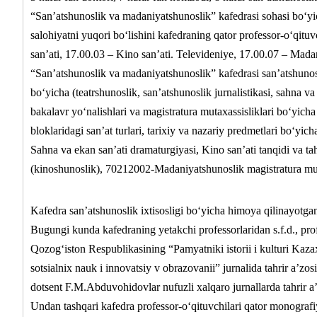
“San’atshunoslik va madaniyatshunoslik” kafedrasi sohasi bo‘yi
salohiyatni yuqori bo‘lishini kafedraning qator professor-o‘qituv
san’ati, 17.00.03 – Kino san’ati. Televideniye, 17.00.07 – Madani
“San’atshunoslik va madaniyatshunoslik” kafedrasi san’atshunosli
bo‘yicha (teatrshunoslik, san’atshunoslik jurnalistikasi, sahna v
bakalavr yo‘nalishlari va magistratura mutaxassisliklari bo‘yich
bloklaridagi san’at turlari, tarixiy va nazariy predmetlari bo‘y
Sahna va ekan san’ati dramaturgiyasi, Kino san’ati tanqidi va tah
(kinoshunoslik), 70212002-Madaniyatshunoslik magistratura mutaxa
Kafedra san’atshunoslik ixtisosligi bo‘yicha himoya qilinayotgan 
Bugungi kunda kafedraning yetakchi professorlaridan s.f.d., prof
Qozog‘iston Respublikasining “Pamyatniki istorii i kulturi Kazax
sotsialnix nauk i innovatsiy v obrazovanii” jurnalida tahrir a’z
dotsent F.M.Abduvohidovlar nufuzli xalqaro jurnallarda tahrir a’z
Undan tashqari kafedra professor-o‘qituvchilari qator monografi