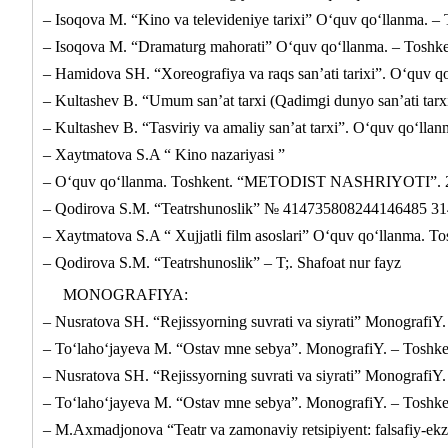
– Isoqova M. “Kino va televideniye tarixi” O‘quv qo‘llanma. – 
– Isoqova M. “Dramaturg mahorati” O‘quv qo‘llanma. – Toshkent
– Hamidova SH. “Xoreografiya va raqs san’ati tarixi”. O‘quv qo
– Kultashev B. “Umum san’at tarxi (Qadimgi dunyo san’ati tarxi
– Kultashev B. “Tasviriy va amaliy san’at tarxi”. O‘quv qo‘llan
– Xaytmatova S.A “ Kino nazariyasi ”
– O‘quv qo‘llanma. Toshkent. “METODIST NASHRIYOTI”. 20
– Qodirova S.M. “Teatrshunoslik” № 414735808244146485 314
– Xaytmatova S.A “ Xujjatli film asoslari” O‘quv qo‘llanm
– Qodirova S.M. “Teatrshunoslik” – T;. Shafoat nur fayz
MONOGRAFIYA:
– Nusratova SH. “Rejissyorning suvrati va siyrati” MonografiY.
– To‘laho‘jayeva M. “Ostav mne sebya”. MonografiY. – Toshken
– Nusratova SH. “Rejissyorning suvrati va siyrati” MonografiY.
– To‘laho‘jayeva M. “Ostav mne sebya”. MonografiY. – Toshken
– M.Axmadjonova “Teatr va zamonaviy retsipiyent: falsafiy-ekzi