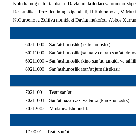
Kafedraning qator talabalari Davlat mukofotlari va nomdor sti
Respublikasi Prezidentining stipendiati, H.Rahmonova, M.Mux
N.Qurbonova Zulfiya nomidagi Davlat mukofoti, Abbos Xurramov
60211000 – San’atshunoslik (teatrshunoslik)
60211000 – San’atshunoslik (sahna va ekran san’ati drama
60211000 – San’atshunoslik (kino san’ati tanqidi va tahlili
60211000 – San’atshunoslik (san’at jurnalistikasi)
70211001 – Teatr san’ati
70211003 – San’at nazariyasi va tarixi (kinoshunoslik)
70212002 – Madaniyatshunoslik
17.00.01 – Теatr san’ati