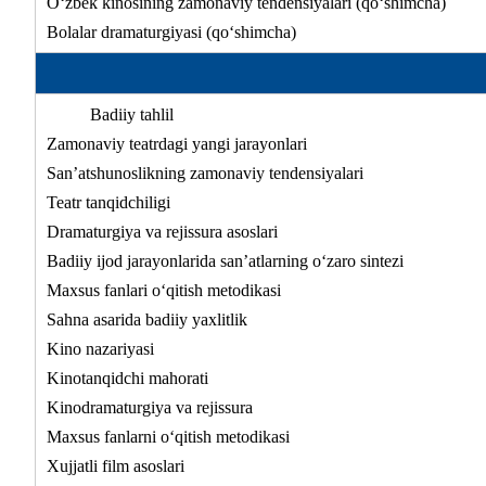
O‘zbek kinosining zamonaviy tendensiyalari (qo‘shimcha)
Bolalar dramaturgiyasi (qo‘shimcha)
Badiiy tahlil
Zamonaviy teatrdagi yangi jarayonlari
San’atshunoslikning zamonaviy tendensiyalari
Teatr tanqidchiligi
Dramaturgiya va rejissura asoslari
Badiiy ijod jarayonlarida san’atlarning o‘zaro sintezi
Maxsus fanlari o‘qitish metodikasi
Sahna asarida badiiy yaxlitlik
Kino nazariyasi
Kinotanqidchi mahorati
Kinodramaturgiya va rejissura
Maxsus fanlarni o‘qitish metodikasi
Xujjatli film asoslari