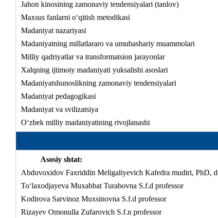
Jahon kinosining zamonaviy tendensiyalari (tanlov)
Maxsus fanlarni o‘qitish metodikasi
Madaniyat nazariyasi
Madaniyatning millatlararo va umubashariy muammolari
Milliy qadriyatlar va transformatsion jarayonlar
Xalqning ijtimoiy madaniyati yuksalishi asoslari
Madaniyatshunoslikning zamonaviy tendensiyalari
Madaniyat pedagogikasi
Madaniyat va svilizatsiya
O‘zbek milliy madaniyatining rivojlanashi
Asosiy shtat:
Abduvoxidov Faxriddin Meligaliyevich Kafedra mudiri, PhD, d
To‘laxodjayeva Muxabbat Turabovna S.f.d professor
Kodirova Sarvinoz Muxsinovna S.f.d professor
Rizayev Omonulla Zufarovich S.f.n professor