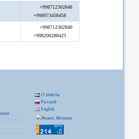
+998712302848
+998973458458
+998712302840
+998200288425
Oʻzbekcha
Русский
English
entlar