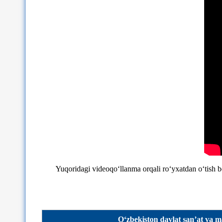
Yuqoridagi videoqo‘llanma orqali ro‘yxatdan o‘tish 
О‘zbekiston davlat san’at va m