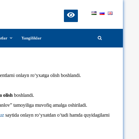
atlar
Yangiliklar
entlarni onlayn ro‘yxatga olish boshlandi.
a olish
boshlandi.
tanlov” tamoyiliga muvofiq amalga oshiriladi.
uz
saytida onlayn roʻyxatdan oʻtadi hamda quyidagilarni