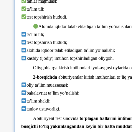
fanlar majmuasi;
taʼlim tili;
test topshirish hududi.
Alohida iqtidor talab etiladigan taʼlim yoʻnalishlar
taʼlim tili;
test topshirish hududi;
alohida iqtidor talab etiladigan taʼlim yoʻnalishi;
kasbiy (ijodiy) imtihon topshiriladigan oliygoh.
Oliygohlarga kirish imtihonlari iyul-avgust oylarida oʻ
2-bosqichda
abituriyentlar kirish imtihonlari toʻliq
oliy taʼlim muassasasi;
bakalavriat taʼlim yoʻnalishi;
taʼlim shakli;
tanlov ustuvorligi.
Abituriyent test sinovida
toʻplagan ballarini imtiho
bosqichi toʻliq yakunlangandan keyin bir hafta muddat