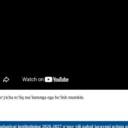
bo‘yicha to‘liq ma’lumotga ega bo‘lish mumkin.
adaniyat institutining 2026-2027 о‘quv yili qabul jarayoni uchun 