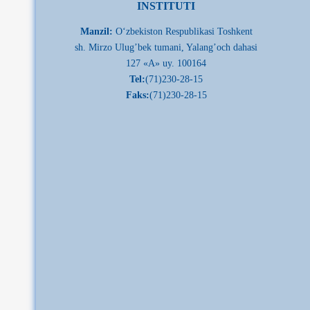
INSTITUTI
Manzil:
О‘zbekiston Respublikasi Toshkent
sh. Mirzo Ulug’bek tumani, Yalang’och dahasi
127 «A» uy. 100164
Tel:
(71)230-28-15
Faks:
(71)230-28-15