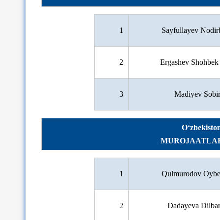
1
Sayfullayev Nodir
2
Ergashev Shohbek 
3
Madiyev Sobir
O‘zbekiston
MUROJAATLAR 
1
Qulmurodov Oybek 
2
Dadayeva Dilba