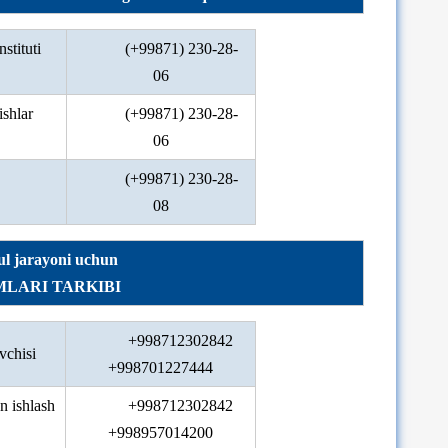
stituti
(+99871) 230-28-
06
ishlar
(+99871) 230-28-
06
(+99871) 230-28-
08
bul jarayoni uchun
MLARI TARKIBI
+998712302842
vchisi
+998701227444
n ishlash
+998712302842
+998957014200