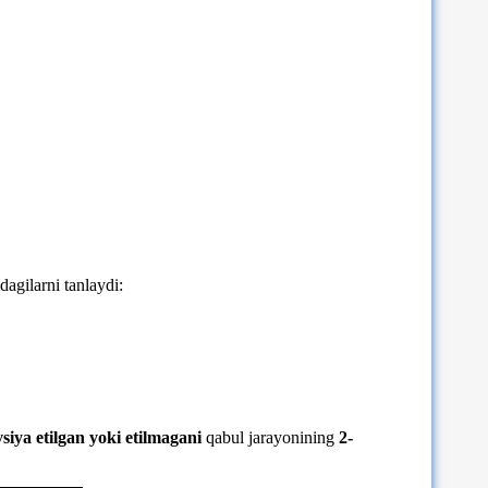
dagilarni tanlaydi:
vsiya etilgan yoki etilmagani
qabul jarayonining
2-