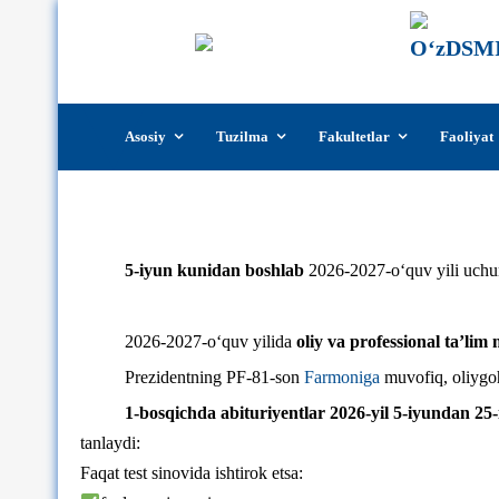
Skip
Asosiy
Tuzilma
Fakultetlar
Faoliyat
to
content
5-iyun kunidan boshlab
2026-2027-o‘quv yili uchun 
2026-2027-o‘quv yilida
oliy va professional ta’lim
Prezidentning PF-81-son
Farmoniga
muvofiq, oliygoh
1-bosqichda abituriyentlar 2026-yil 5-iyundan 2
tanlaydi:
Faqat test sinovida ishtirok etsa: