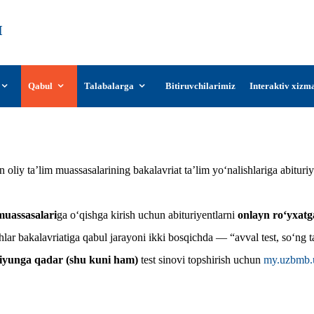
О‘zDSMI
О‘zbekiston davlat san’at va madaniyat
instituti
Qabul
Talabalarga
Bitiruvchilarimiz
Interaktiv xizm
Ma’lumotlar! E’lonlar!
oliy ta’lim muassasalarining bakalavriat ta’lim yo‘nalishlariga abituriy
 muassasalari
ga o‘qishga kirish uchun abituriyentlarni
onlayn ro‘yxatg
lar bakalavriatiga qabul jarayoni ikki bosqichda — “avval test, so‘ng 
5-iyunga qadar (shu kuni ham)
test sinovi topshirish uchun
my.uzbmb.