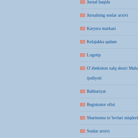
Jurnal haqida
Jurnalning sonlar arxivi
Karyera markazi
Kelajakka qadam
Logotip
O’zbekiston xalq shoiri Mu
ijodiyoti
Rahbariyat
Registrator ofisi
Shartnoma to’lovlari miqdorl
Sonlar arxivi