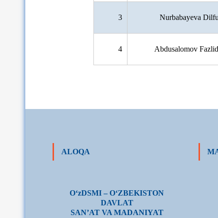
3
Nurbabayeva Dilf
4
Abdusalomov Fazlid
ALOQA
MA
О‘zDSMI – О‘ZBEKISTON
DAVLAT
SAN’AT VA MADANIYAT