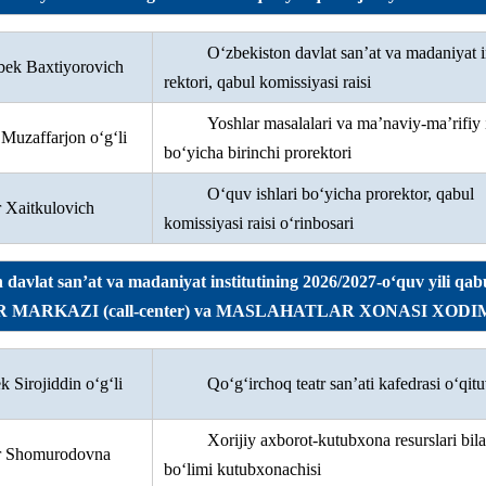
O‘zbekiston davlat san’at va madaniyat in
bek Baxtiyorovich
rektori, qabul komissiyasi raisi
Yoshlar masalalari va ma’naviy-ma’rifiy 
Muzaffarjon o‘g‘li
bo‘yicha birinchi prorektori
O‘quv ishlari bo‘yicha prorektor, qabul
 Xaitkulovich
komissiyasi raisi o‘rinbosari
 davlat san’at va madaniyat institutining 2026/2027-o‘quv yili qa
MARKAZI (call-center) va MASLAHATLAR XONASI XODI
Sirojiddin o‘g‘li
Qo‘g‘irchoq teatr san’ati kafedrasi o‘qitu
Xorijiy axborot-kutubxona resurslari bila
r Shomurodovna
bo‘limi kutubxonachisi