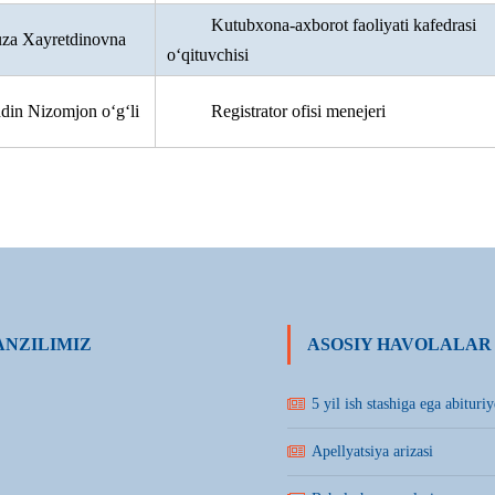
Kutubxona-axborot faoliyati kafedrasi
uza Xayretdinovna
o‘qituvchisi
din Nizomjon o‘g‘li
Registrator ofisi menejeri
NZILIMIZ
ASOSIY HAVOLALAR
5 yil ish stashiga ega abituriy
Apellyatsiya arizasi