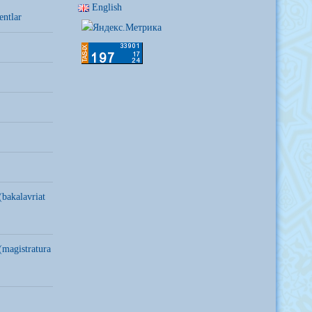
English
entlar
(bakalavriat
(magistratura