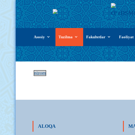
Skip
Asosiy
Tuzilma
Fakultetlar
Faoliyat
to
content
nizom
ALOQA
MA