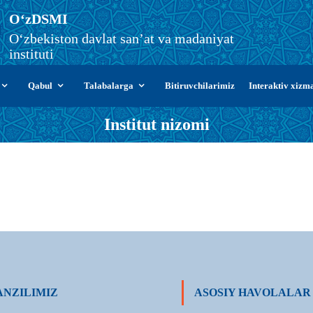
О‘zDSMI
О‘zbekiston davlat san’at va madaniyat
instituti
Qabul
Talabalarga
Bitiruvchilarimiz
Interaktiv xizm
Institut nizomi
NZILIMIZ
ASOSIY HAVOLALAR