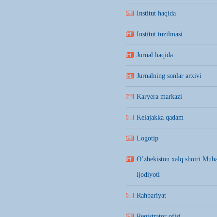
Institut haqida
Institut tuzilmasi
Jurnal haqida
Jurnalning sonlar arxivi
Karyera markazi
Kelajakka qadam
Logotip
O’zbekiston xalq shoiri Mu
ijodiyoti
Rahbariyat
Registrator ofisi