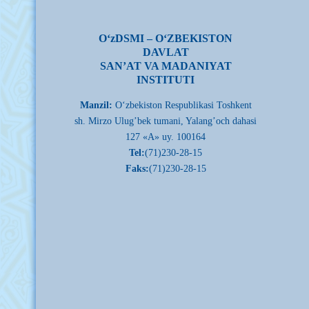
О‘zDSMI – О‘ZBEKISTON
DAVLAT
SAN’AT VA MADANIYAT
INSTITUTI
Manzil:
О‘zbekiston Respublikasi Toshkent
sh. Mirzo Ulug’bek tumani, Yalang’och dahasi
127 «A» uy. 100164
Tel:
(71)230-28-15
Faks:
(71)230-28-15