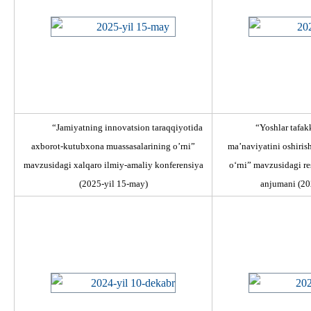
“Jamiyatning innovatsion taraqqiyotida
“Yoshlar tafakk
axborot-kutubxona muassasalarining o’rni”
ma’naviyatini oshiris
mavzusidagi xalqaro ilmiy-amaliy konferensiya
o‘rni” mavzusidagi re
(2025-yil 15-may)
anjumani
(20