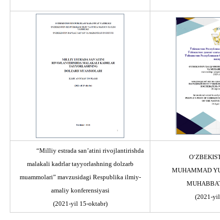
“Milliy estrada san’atini rivojlantirishda
О‘ZBEKIS
malakali kadrlar tayyorlashning dolzarb
MUHAMMAD YUS
muammolari” mavzusidagi Respublika ilmiy-
MUHABBAT
amaliy konferensiyasi
(2021-yil
(2021-yil 15-oktabr)