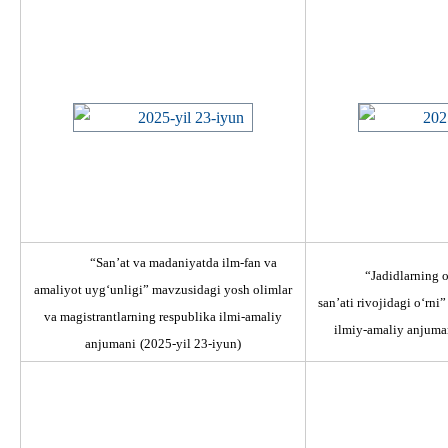
“San’at va madaniyatda ilm-fan va
“Jadidlarning o
amaliyot uyg‘unligi” mavzusidagi yosh olimlar
san’ati rivojidagi o‘rni
va magistrantlarning respublika ilmi-amaliy
ilmiy-amaliy anjuma
anjumani
(2025-yil 23-iyun)