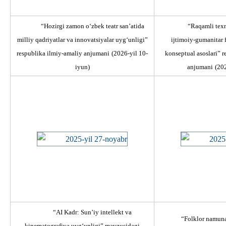
“Hozirgi zamon о‘zbek teatr san’atida
“Raqamli texn
milliy qadriyatlar va innovatsiyalar uyg‘unligi”
ijtimoiy-gumanitar f
respublika ilmiy-amaliy anjumani
(2026-yil 10-
konseptual asoslari” r
iyun)
anjumani
(20
“AI Kadr: Sun’iy intellekt va
“Folklor namuna
kinematografiya uyg‘unligi” mavzusidagi