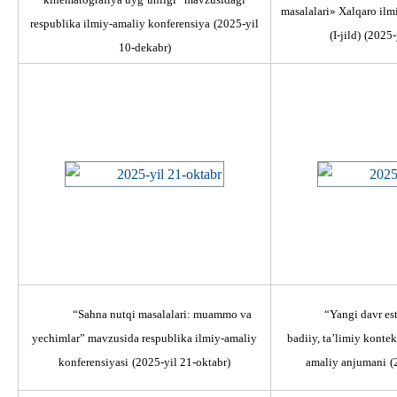
masalalari» Xalqaro ilm
respublika ilmiy-amaliy konferensiya
(2025-yil
(I-jild)
(2025-
10-dekabr)
“Sahna nutqi masalalari: muаmmo va
“Yangi davr est
yechimlar” mavzusida respublika ilmiy-amaliy
badiiy, ta’limiy kontek
konferensiyasi
(2025-yil 21-oktabr)
amaliy anjumani
(