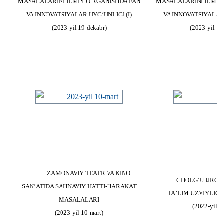
MASALALARINI ILMIY О‘RGANISHDA FAN
MASALALARINI ILMI
VA INNOVATSIYALAR UYG‘UNLIGI (I)
VA INNOVATSIYALA
(2023-yil 19-dekabr)
(2023-yil 
ZAMONAVIY TEATR VA KINO
CHOLGʻU IJR
SAN’ATIDA SAHNAVIY HATTI-HARAKAT
TAʼLIM UZVIYLI
MASALALARI
(2022-yil
(2023-yil 10-mart)