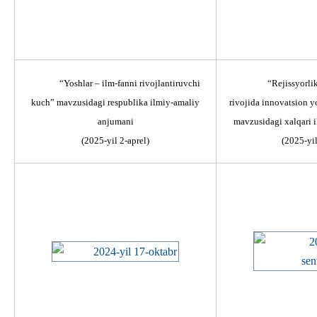
“Yoshlar – ilm-fanni rivojlantiruvchi
“Rejissyorlik
kuch” mavzusidagi respublika ilmiy-amaliy
rivojida innovatsion y
anjumani
mavzusidagi xalqari 
(2025-yil 2-aprel)
(2025-yil