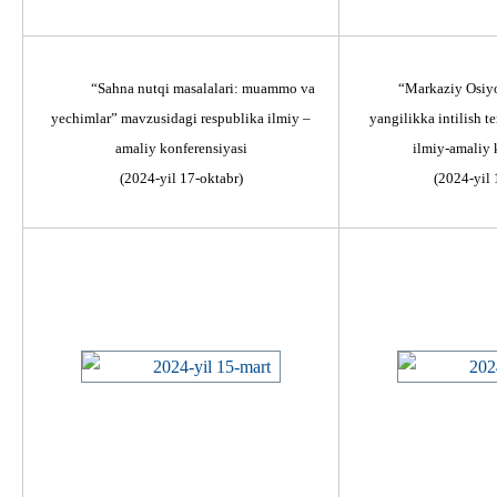
“Sahna nutqi masalalari: muammo va
“Markaziy Osiyo
yechimlar” mavzusidagi respublika ilmiy –
yangilikka intilish t
amaliy konferensiyasi
ilmiy-amaliy 
(2024-yil 17-oktabr)
(2024-yil 