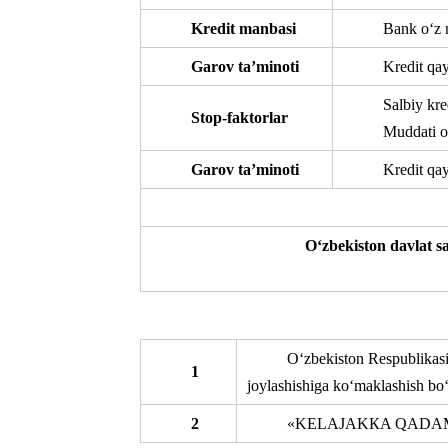
Kredit manbasi
Bank o‘z 
Garov ta’minoti
Kredit qay
Salbiy kred
Stop-faktorlar
Muddati o‘
Garov ta’minoti
Kredit qay
О‘zbekiston davlat
О‘zbekiston Respublikasi P
1
joylashishiga kо‘maklashish bо‘
2
«KELAJAKКA QADAM” mark