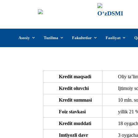
О‘z
О‘zb
insti
Skip
Asosiy
Tuzilma
Fakultetlar
Faoliyat
Q
to
content
Kredit maqsadi
Oliy ta’li
Kredit oluvchi
Ijtimoiy so
Kredit summasi
10 mln. s
Foiz stavkasi
yillik 21 
Kredit muddati
18 oygac
Imtiyozli davr
3 oygacha