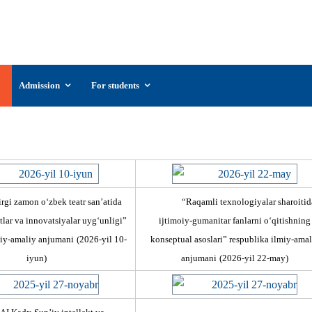
UzSIAC
The Uzbekistan State Institute of Arts and
Culture
Admission
For students
Conference proceedings
rgi zamon о‘zbek teatr san’atida
“Raqamli texnologiyalar sharoitid
tlar va innovatsiyalar uyg‘unligi”
ijtimoiy-gumanitar fanlarni o‘qitishning
miy-amaliy anjumani
(2026-yil 10-
konseptual asoslari” respublika ilmiy-amal
iyun)
anjumani
(2026-yil 22-may)