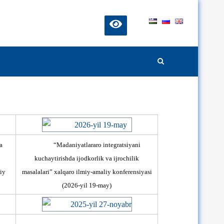
a
“Madaniyatlararo integratsiyani
kuchaytirishda ijodkorlik va ijrochilik
iy
masalalari” xalqaro ilmiy-amaliy konferensiyasi
(2026-yil 19-may)