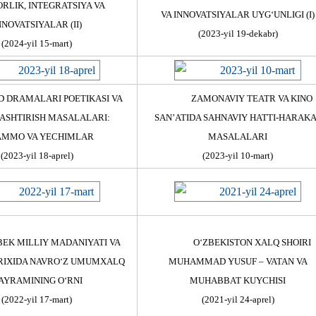
RLIK, INTEGRATSIYA VA
VA INNOVATSIYALAR UYG‘UNLIGI (I)
NNOVATSIYALAR (II)
(2023-yil 19-dekabr)
(2024-yil 15-mart)
D DRAMALARI POETIKASI VA
ZAMONAVIY TEATR VA KINO
ASHTIRISH MASALALARI:
SAN’ATIDA SAHNAVIY HATTI-HARAK
MMO VA YECHIMLAR
MASALALARI
(2023-yil 18-aprel)
(2023-yil 10-mart)
BEK MILLIY MADANIYATI VA
О‘ZBEKISTON XALQ SHOIRI
ARIXIDA NAVRO‘Z UMUMXALQ
MUHAMMAD YUSUF – VATAN VA
AYRAMINING O‘RNI
MUHABBAT KUYCHISI
(2022-yil 17-mart)
(2021-yil 24-aprel)