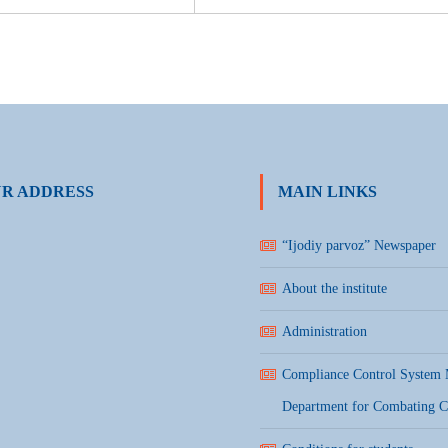
R ADDRESS
MAIN LINKS
“Ijodiy parvoz” Newspaper
About the institute
Administration
Compliance Control System
Department for Combating C