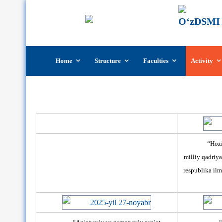
Skip
Home
Structure
Faculties
Activity
to
content
“Hozi
milliy qadriya
respublika il