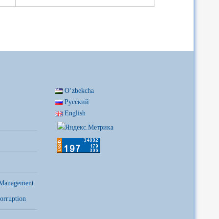
Oʻzbekcha
Русский
English
 Management
orruption