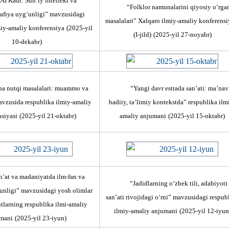
AI Kadr: Sun’iy intellekt va
“Folklor namunalarini qiyosiy o‘rga
afiya uyg‘unligi” mavzusidagi
masalalari” Xalqaro ilmiy-amaliy konferensi
miy-amaliy konferensiya
(2025-yil
(I-jild)
(2025-yil 27-noyabr)
10-dekabr)
na nutqi masalalari: muаmmo va
“Yangi davr estrada san’ati: ma’nav
avzusida respublika ilmiy-amaliy
badiiy, ta’limiy kontekstda” respublika ilm
nsiyasi
(2025-yil 21-oktabr)
amaliy anjumani
(2025-yil 15-oktabr)
n’at va madaniyatda ilm-fan va
“Jadidlarning o‘zbek tili, adabiyoti
unligi” mavzusidagi yosh olimlar
san’ati rivojidagi o‘rni” mavzusidagi respub
tlarning respublika ilmi-amaliy
ilmiy-amaliy anjumani
(2025-yil 12-iyun
mani
(2025-yil 23-iyun)