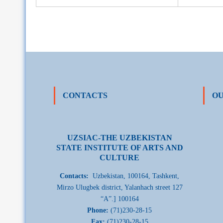
CONTACTS
OU
UZSIAC-THE UZBEKISTAN
STATE INSTITUTE OF ARTS AND
CULTURE
Contacts:
Uzbekistan, 100164, Tashkent,
Mirzo Ulugbek district, Yalanhach street 127
“A”.] 100164
Phone:
(71)230-28-15
Fax:
(71)230-28-15