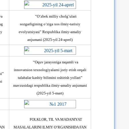
va
“О‘zbek milliy cholg‘ulari
ng
sozgarligining о‘ziga xos ilmiy-tarixiy
iy
evolyutsiyasi” Respublika ilmiy-amaliy
anjumani
(2025-yil 24-aprel)
“Oquv jarayoniga raqamli va
innovatsion texnologiyalarni joriy etish orqali
ni”
talabalar kasbiy bilimini oshirish yollari”
ni
mavzusidagi respublika ilmiy-amaliy anjumani
(2025-yil 5-mart)
FOLKLOR, TIL VA MADANIYAT
FAN
MASALALARINI ILMIY О‘RGANISHDA FAN