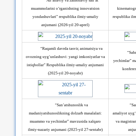
“An’anaviy va zamonaviy san’at
“
muammolarini o‘rganishning innovatsion
kinematogr
yondashuvlari” respublika ilmiy-amaliy
respublika il
anjumani
(2026-yil 20-aprel)
“Raqamli davrda tasvir, animatsiya va
“Sah
ovozning uyg‘unlashuvi: yangi imkoniyatlar va
yechimlar” m
istiqbollar” Respublika ilmiy-amaliy anjumani
konfere
(2025-yil 20-noyabr)
“San’atshunoslik va
“Sa
madaniyatshunoslikning dolzarb masalalari:
amaliyot uyg‘
muammo va yechimlar” mavzusida xalqaro
va magistran
ilmiy-nazariy anjumani
(2025-yil 27-sentabr)
anju