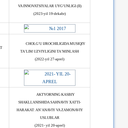
VA INNOVATSIYALAR UYG‘UNLIGI (II)
(2023-yil 19-dekabr)
CHOLGʻU IJROCHILIGIDA MUSIQIY
AT
TAʼLIM UZVIYLIGINI TAʼMINLASH
(2022-yil 27-aprel)
AKTYORNING KASBIY
SHAKLLANISHIDA SAHNAVIY XATTI-
HARAKAT: AN’ANAVIY VA ZAMONAVIY
USLUBLAR
(2021- yil 20-aprel)