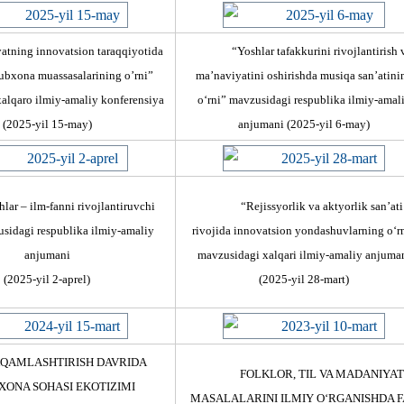
atning innovatsion taraqqiyotida
“Yoshlar tafakkurini rivojlantirish 
ubxona muassasalarining o’rni”
ma’naviyatini oshirishda musiqa san’atini
alqaro ilmiy-amaliy konferensiya
o‘rni” mavzusidagi respublika ilmiy-amal
(2025-yil 15-may)
anjumani
(2025-yil 6-may)
lar – ilm-fanni rivojlantiruvchi
“Rejissyorlik va aktyorlik san’ati
sidagi respublika ilmiy-amaliy
rivojida innovatsion yondashuvlarning o‘r
anjumani
mavzusidagi xalqari ilmiy-amaliy anjuma
(2025-yil 2-aprel)
(2025-yil 28-mart)
QAMLASHTIRISH DAVRIDA
FOLKLOR, TIL VA MADANIYAT
ONA SOHASI EKOTIZIMI
MASALALARINI ILMIY О‘RGANISHDA 