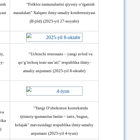
nish
“Folklor namunalarini qiyosiy o‘rganish
yasi
masalalari” Xalqaro ilmiy-amaliy konferensiyasi
(II-jild)
(2025-yil 27-noyabr)
iy,
“Uchinchi renessans – yangi avlod va
iy-
qо‘g‘irchoq teatr san’ati” respublika ilmiy-
amaliy anjumani
(2025-yil 8-oktabr)
“Yangi O‘zbekiston kontekstida
 va
ijtimoiy-gumanitar fanlar – tarix, bugun,
lika
kelajak” mavzusidagi respublika ilmiy-amaliy
)
anjumani
(2025-yil 4-iyun)