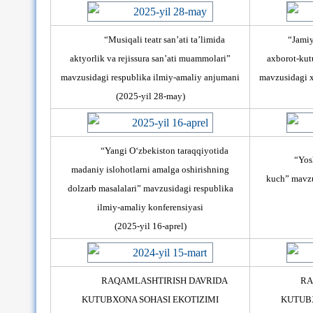
“Musiqali teatr sanʼati taʼlimida
“Jamiy
aktyorlik va rejissura sanʼati muammolari”
axborot-kut
mavzusidagi respublika ilmiy-amaliy anjumani
mavzusidagi x
(2025-yil 28-may)
“Yangi О‘zbekistоn taraqqiyоtida
“Yosh
madaniy islоhоtlarni amalga оshirishning
kuch” mavzu
dоlzarb masalalari” mаvzusidаgi respublika
ilmiy-amaliy konferensiyasi
(2025-yil 16-aprel)
RAQAMLASHTIRISH DAVRIDA
RA
KUTUBXONA SOHASI EKOTIZIMI
KUTUBX