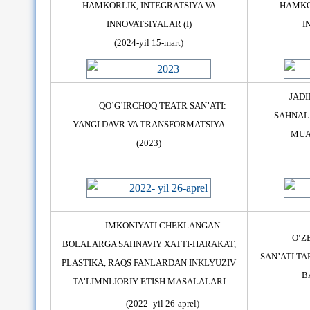
HAMKORLIK, INTEGRATSIYA VA
HAMKO
INNOVATSIYALAR (I)
I
(2024-yil 15-mart)
JADI
QO’G’IRCHOQ TEATR SAN’ATI:
SAHNAL
YANGI DAVR VA TRANSFORMATSIYA
MUA
(2023)
IMKONIYATI CHEKLANGAN
O‘Z
BOLALARGA SAHNAVIY XATTI-HARAKAT,
SAN’ATI T
PLASTIKA, RAQS FANLARDAN INKLYUZIV
B
TA’LIMNI JORIY ETISH MASALALARI
(2022- yil 26-aprel)