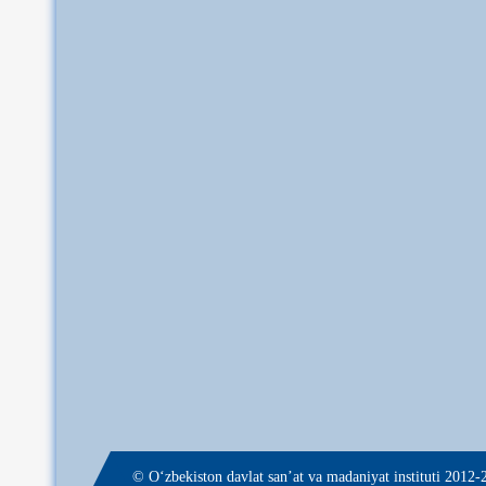
© О‘zbekiston davlat san’at va madaniyat instituti 2012-