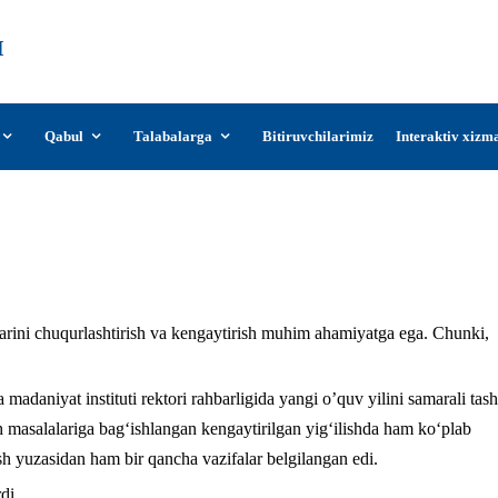
О‘zDSMI
О‘zbekiston davlat san’at va madaniyat
instituti
Qabul
Talabalarga
Bitiruvchilarimiz
Interaktiv xizm
Xalqaro hamkorlik kengaymoqda
larini chuqurlashtirish va kengaytirish muhim ahamiyatga ega. Chunki,
madaniyat instituti rektori rahbarligida yangi o’quv yilini samarali tash
lish masalalariga bagʻishlangan kengaytirilgan yigʻilishda ham ko‘plab
ish yuzasidan ham bir qancha vazifalar belgilangan edi.
di.