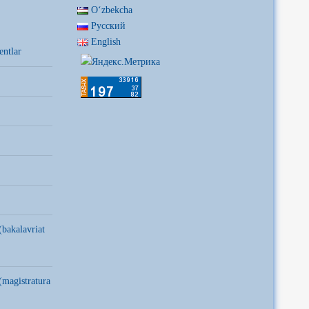
Oʻzbekcha
Русский
English
entlar
(bakalavriat
(magistratura