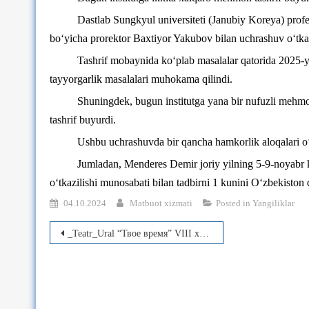
Dastlab Sungkyul universiteti (Janubiy Koreya) profe
bo‘yicha prorektor Baxtiyor Yakubov bilan uchrashuv o‘tka
Tashrif mobaynida ko‘plab masalalar qatorida 2025-yil i
tayyorgarlik masalalari muhokama qilindi.
Shuningdek, bugun institutga yana bir nufuzli mehmon
tashrif buyurdi.
Ushbu uchrashuvda bir qancha hamkorlik aloqalari o‘
Jumladan, Menderes Demir joriy yilning 5-9-noyabr ku
o‘tkazilishi munosabati bilan tadbirni 1 kunini O‘zbekiston da
04.10.2024
Matbuot xizmati
Posted in
Yangiliklar
Post
_Teatr_Ural “Твое время” VIII xalqaro talabalar teatr laboratoriyasida talabalarimiz ishtirok etmoqda
menyusi