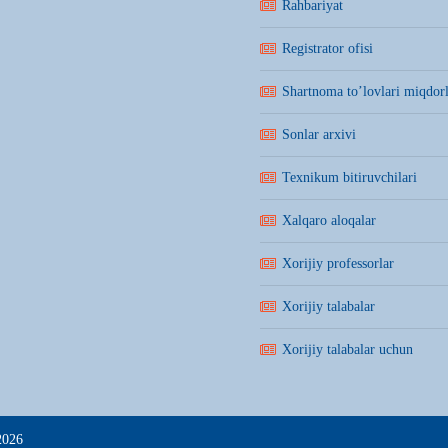
Rahbariyat
Registrator ofisi
Shartnoma to’lovlari miqdorl
Sonlar arxivi
Texnikum bitiruvchilari
Xalqaro aloqalar
Xorijiy professorlar
Xorijiy talabalar
Xorijiy talabalar uchun
2026