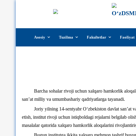
Skip
Asosiy
Tuzilma
Fakultetlar
Faoliyat
to
content
Barcha sohalar rivoji uchun xalqaro hamkorlik aloqa
san’at milliy va umumbashariy qadriyatlarga tayanadi.
Joriy yilning 14-sentyabr O‘zbekiston davlat san’at va 
etish, institut rivoji uchun istiqboldagi rejalarni belgilab o
masalalar qatorida xalqaro hamkorlik aloqalarini rivojlantir
Bugun institutga ikkita xalqaro mehmon tashrif buyur