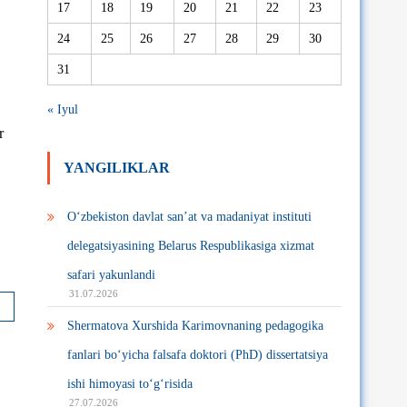
17
18
19
20
21
22
23
24
25
26
27
28
29
30
31
« Iyul
r
YANGILIKLAR
O‘zbekiston davlat san’at va madaniyat instituti
delegatsiyasining Belarus Respublikasiga xizmat
safari yakunlandi
31.07.2026
Shermatova Xurshida Karimovnaning pedagogika
fanlari bo‘yicha falsafa doktori (PhD) dissertatsiya
ishi himoyasi to‘g‘risida
27.07.2026