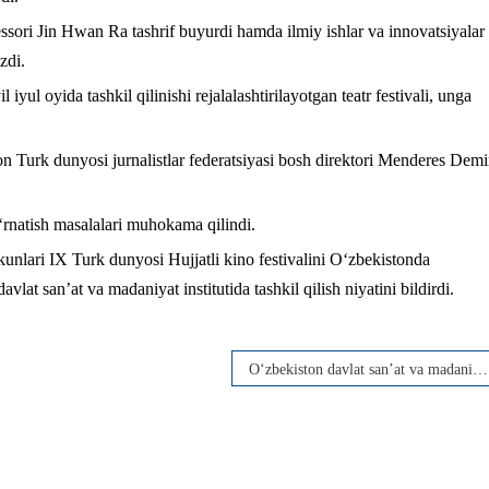
ssori Jin Hwan Ra tashrif buyurdi hamda ilmiy ishlar va innovatsiyalar
zdi.
yul oyida tashkil qilinishi rejalalashtirilayotgan teatr festivali, unga
 Turk dunyosi jurnalistlar federatsiyasi bosh direktori Menderes Demi
rnatish masalalari muhokama qilindi.
nlari IX Turk dunyosi Hujjatli kino festivalini O‘zbekistonda
vlat san’at va madaniyat institutida tashkil qilish niyatini bildirdi.
O‘zbеkiston davlat san’at va madaniyat institutida “Markaziy Osiyo filmlarida an’analar va yangilikka intilish tendensiyalari” mavzusidagi Xalqaro ilmiy-amaliy konferensiya bo’lib o’tdi.