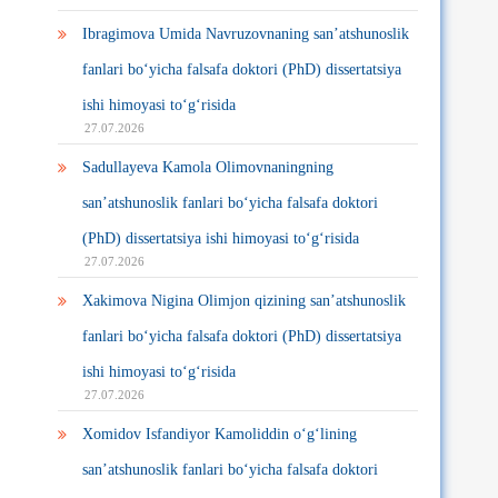
Ibragimova Umida Navruzovnaning san’atshunoslik
fanlari bo‘yicha falsafa doktori (PhD) dissertatsiya
ishi himoyasi to‘g‘risida
27.07.2026
Sadullayeva Kamola Olimovnaningning
san’atshunoslik fanlari bo‘yicha falsafa doktori
(PhD) dissertatsiya ishi himoyasi to‘g‘risida
27.07.2026
Xakimova Nigina Olimjon qizining san’atshunoslik
fanlari bo‘yicha falsafa doktori (PhD) dissertatsiya
ishi himoyasi to‘g‘risida
27.07.2026
Xomidov Isfandiyor Kamoliddin o‘g‘lining
san’atshunoslik fanlari bo‘yicha falsafa doktori