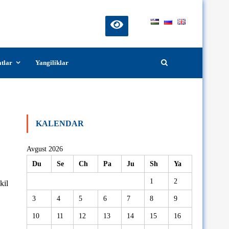
atlar
Yangiliklar
KALENDAR
Avgust 2026
Du
Se
Ch
Pa
Ju
Sh
Ya
1
2
kil
3
4
5
6
7
8
9
10
11
12
13
14
15
16