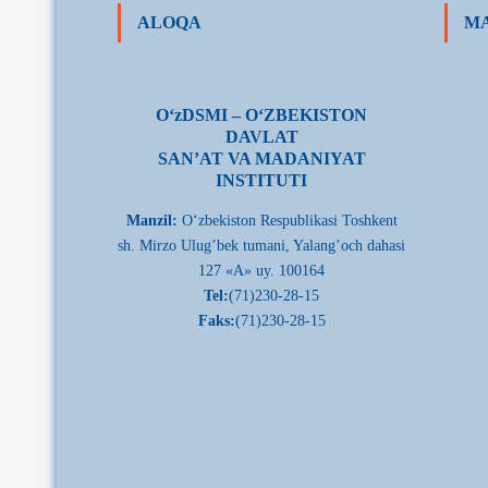
ALOQA
MA
О‘zDSMI – О‘ZBEKISTON
DAVLAT
SAN’AT VA MADANIYAT
INSTITUTI
Manzil:
О‘zbekiston Respublikasi Toshkent
sh. Mirzo Ulug’bek tumani, Yalang’och dahasi
127 «A» uy. 100164
Tel:
(71)230-28-15
Faks:
(71)230-28-15