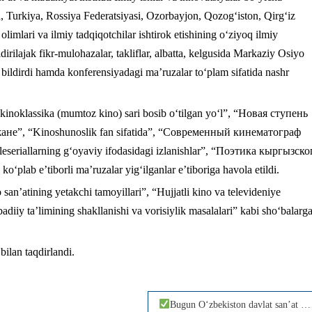
 Turkiya, Rossiya Federatsiyasi, Ozorbayjon, Qozog‘iston, Qirg‘iz
imlari va ilmiy tadqiqotchilar ishtirok etishining o‘ziyoq ilmiy
rilajak fikr-mulohazalar, takliflar, albatta, kelgusida Markaziy Osiyo
d bildirdi hamda konferensiyadagi ma’ruzalar to‘plam sifatida nashr
kinoklassika (mumtoz kino) sari bosib о‘tilgan yо‘l”, “Новая ступень
е”, “Kinoshunoslik fan sifatida”, “Современный кинематограф
eriallarning g‘oyaviy ifodasidagi izlanishlar”, “Поэтика кыргызско
 e’tiborli ma’ruzalar yig‘ilganlar e’tiboriga havola etildi.
n’atining yetakchi tamoyillari”, “Hujjatli kino va televideniye
 badiiy ta’limining shakllanishi va vorisiylik masalalari” kabi sho‘balarg
bilan taqdirlandi.
Bugun O‘zbekiston davlat san’at va madaniyat institutida talaba-yoshlarning ma’naviy-mafkuraviy immunitetini mustahkamlash borasidagi ustuvor vazifalarga bag’ishlangan davra suhbati bo’lib o’tdi.