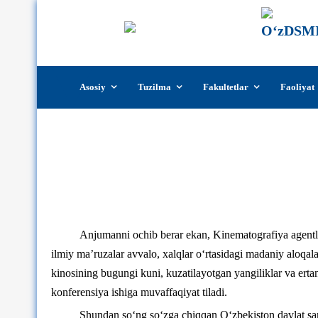
Skip
Asosiy
Tuzilma
Fakultetlar
Faoliyat
to
content
O‘zbеkiston davlat san’at va mada
tendensiyalari” 
Anjumanni ochib berar ekan, Kinematografiya agentligi
ilmiy ma’ruzalar avvalo, xalqlar o‘rtasidagi madaniy aloqal
kinosining bugungi kuni, kuzatilayotgan yangiliklar va erta
konferensiya ishiga muvaffaqiyat tiladi.
Shundan so‘ng so‘zga chiqqan O‘zbеkiston davlat san’a