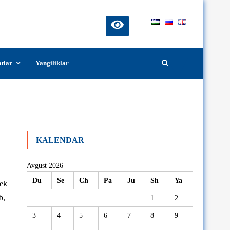
atlar
Yangiliklar
a an’analar va yangilikka intilish
iya bo’lib o’tdi.
KALENDAR
Avgust 2026
Du
Se
Ch
Pa
Ju
Sh
Ya
bek
b,
1
2
3
4
5
6
7
8
9