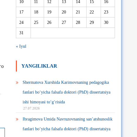
10
11
12
13
14
15
16
17
18
19
20
21
22
23
24
25
26
27
28
29
30
31
« Iyul
YANGILIKLAR
го
Shermatova Xurshida Karimovnaning pedagogika
a
fanlari bo‘yicha falsafa doktori (PhD) dissertatsiya
ishi himoyasi to‘g‘risida
27.07.2026
Ibragimova Umida Navruzovnaning san’atshunoslik
fanlari bo‘yicha falsafa doktori (PhD) dissertatsiya