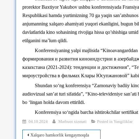
prorektor Baxtiyor Yakubov ushbu konferensiyada Fransiya,
Respublikasi hamda yurtimizning 70 ga yaqin san’atshunos ol
anjumanning xalqaro ahamiyati yuqori ekanligini, bugun bildi
davlatlarida kino sohasining rivojiga hissa qo’shishiga umi
etilganini ma’lum qildi.
Konferensiyaning yalpi majlisida “Kinoavangarddan 
формирования и развития киноиндустрии в азербайджан
казахстана (2021-2024): тенденции и достижения”, “Teles
мироустройства в фильмах Клары Юсупжановой” kabi ko‘plab
Shundan so‘ng konferensiya “Zamonaviy badiiy kino sa
audiovizual san’at turi sifatida”, “Kino-televideniye san’ati
bo ‘lingan holda davom ettirildi.
Konferensiya so‘ngida barcha ishtirokchilar sertifikat 
04.10.2024
Matbuot xizmati
Posted in
Yangiliklar
Post
Xalqaro hamkorlik kengaymoqda