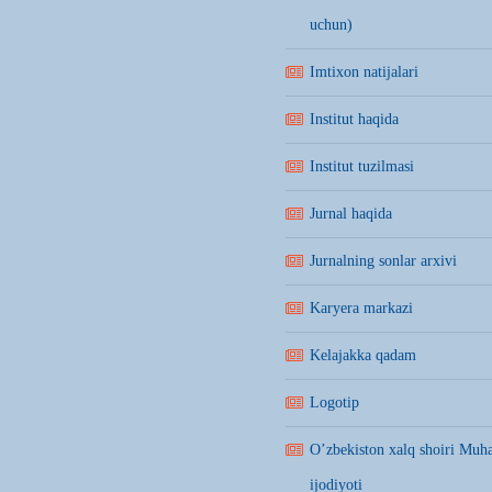
uchun)
Imtixon natijalari
Institut haqida
Institut tuzilmasi
Jurnal haqida
Jurnalning sonlar arxivi
Karyera markazi
Kelajakka qadam
Logotip
O’zbekiston xalq shoiri Mu
ijodiyoti