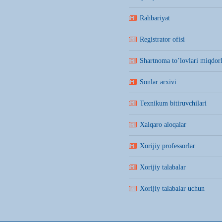
Rahbariyat
Registrator ofisi
Shartnoma to’lovlari miqdorl
Sonlar arxivi
Texnikum bitiruvchilari
Xalqaro aloqalar
Xorijiy professorlar
Xorijiy talabalar
Xorijiy talabalar uchun