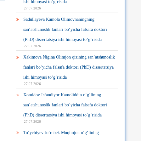
ishi himoyasi to‘g‘risida
27.07.2026
Sadullayeva Kamola Olimovnaningning
san’atshunoslik fanlari bo‘yicha falsafa doktori
(PhD) dissertatsiya ishi himoyasi to‘g‘risida
27.07.2026
Xakimova Nigina Olimjon qizining san’atshunoslik
fanlari bo‘yicha falsafa doktori (PhD) dissertatsiya
ishi himoyasi to‘g‘risida
27.07.2026
Xomidov Isfandiyor Kamoliddin o‘g‘lining
san’atshunoslik fanlari bo‘yicha falsafa doktori
(PhD) dissertatsiya ishi himoyasi to‘g‘risida
27.07.2026
To‘ychiyev Jo‘rabek Muqimjon o‘g‘lining