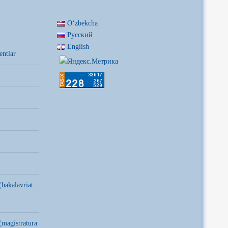
Oʻzbekcha
Русский
English
entlar
(bakalavriat
(magistratura