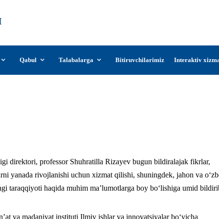
О‘zDSMI
О‘zbekiston davlat san’at va madaniyat
instituti
Qabul
Talabalarga
Bitiruvchilarimiz
Interaktiv xizm
niyat institutida “Markaziy Osiyo filmlarid
mavzusidagi Xalqaro ilmiy-amaliy konferens
 direktori, professor Shuhratilla Rizayev bugun bildiralajak fikrlar,
arni yanada rivojlanishi uchun xizmat qilishi, shuningdek, jahon va o‘z
ngi taraqqiyoti haqida muhim ma’lumotlarga boy bo‘lishiga umid bildiri
t va madaniyat instituti Ilmiy ishlar va innovatsiyalar bo‘yicha