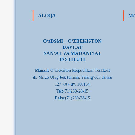
ALOQA
MA
О‘zDSMI – О‘ZBEKISTON
DAVLAT
SAN’AT VA MADANIYAT
INSTITUTI
Manzil:
О‘zbekiston Respublikasi Toshkent
sh. Mirzo Ulug’bek tumani, Yalang’och dahasi
127 «A» uy. 100164
Tel:
(71)230-28-15
Faks:
(71)230-28-15