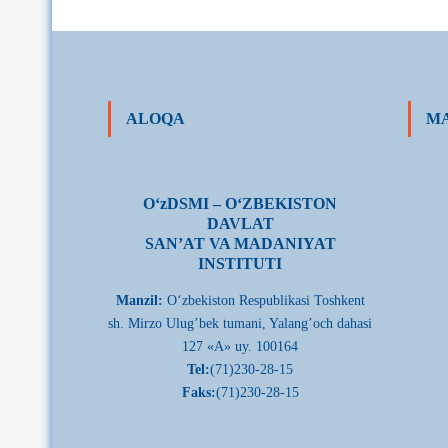
ALOQA
MA
О‘zDSMI – О‘ZBEKISTON
DAVLAT
SAN’AT VA MADANIYAT
INSTITUTI
Manzil:
О‘zbekiston Respublikasi Toshkent
sh. Mirzo Ulug’bek tumani, Yalang’och dahasi
127 «A» uy. 100164
Tel:
(71)230-28-15
Faks:
(71)230-28-15