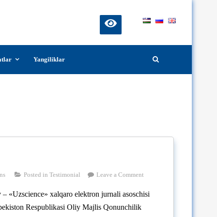
atlar
Yangiliklar
on
ns
Posted in
Testimonial
Leave a Comment
Hamidov
 «Uzscience» xalqaro elektron jurnali asoschisi
Doston
bekiston Respublikasi Oliy Majlis Qonunchilik