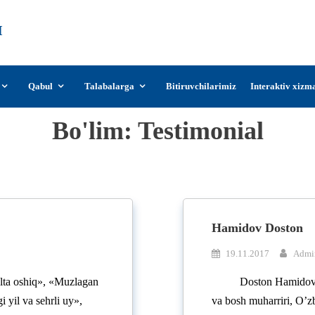
О‘zDSMI
О‘zbekiston davlat san’at va madaniyat
instituti
Qabul
Talabalarga
Bitiruvchilarimiz
Interaktiv xizm
Bo'lim:
Testimonial
Hamidov Doston
19.11.2017
Admi
olta oshiq», «Muzlagan
Doston Hamidov –
yil va sehrli uy»,
va bosh muharriri, O’z