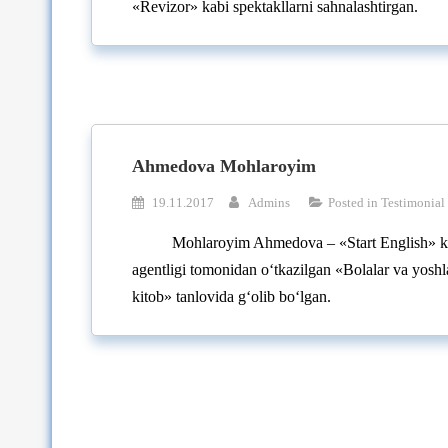
«Revizor» kabi spektakllarni sahnalashtirgan.
Ahmedova Mohlaroyim
19.11.2017
Admins
Posted in
Testimonial
Mohlaroyim Ahmedova – «Start English» kit
agentligi tomonidan o‘tkazilgan «Bolalar va yosh
kitob» tanlovida g‘olib bo‘lgan.