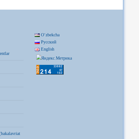
Oʻzbekcha
Русский
English
entlar
(bakalavriat