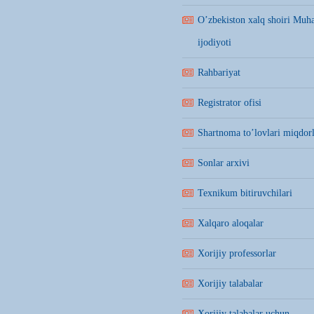
O’zbekiston xalq shoiri Mu
ijodiyoti
Rahbariyat
Registrator ofisi
Shartnoma to’lovlari miqdorl
Sonlar arxivi
Texnikum bitiruvchilari
Xalqaro aloqalar
Xorijiy professorlar
Xorijiy talabalar
Xorijiy talabalar uchun