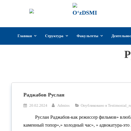
ГИИКУз
Государстве
Узбекистан
Перейти
Главная
Структура
Факультеты
Деятельно
к
содержимому
Р
Раджабов Руслан
20.02.2024
Admins
Опубликовано в
Testimonial_r
Руслан Раджабов-как режиссер фильмов» влюб
каменный топор»,» холодный час», » адвокатура-это 