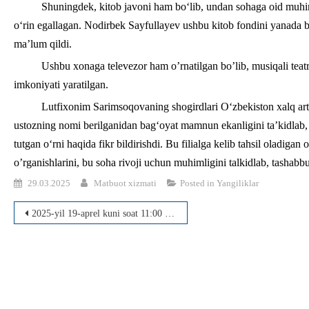
Shuningdek, kitob javoni ham bo‘lib, undan sohaga oid muhi
o‘rin egallagan. Nodirbek Sayfullayev ushbu kitob fondini yanada boy
ma’lum qildi.
Ushbu xonaga televezor ham o’rnatilgan bo’lib, musiqali teatr 
imkoniyati yaratilgan.
Lutfixonim Sarimsoqovaning shogirdlari O‘zbekiston xalq art
ustozning nomi berilganidan bag‘oyat mamnun ekanligini ta’kidlab, u
tutgan o‘rni haqida fikr bildirishdi. Bu filialga kelib tahsil oladigan
o’rganishlarini, bu soha rivoji uchun muhimligini talkidlab, tashabb
29.03.2025
Matbuot xizmati
Posted in
Yangiliklar
Post
2025-yil 19-aprel kuni soat 11:00 da dissertatsiyasi muhokamasi
menyusi