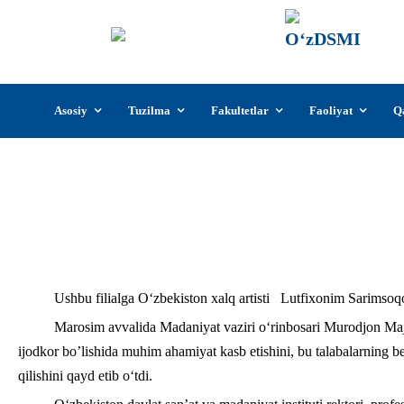
О‘z
О‘zb
insti
Skip
Asosiy
Tuzilma
Fakultetlar
Faoliyat
Q
to
content
Bugun Muqimiy nomidagi O‘zbekiston dav
instituti “Musiqali teatr san’a
Ushbu filialga O‘zbekiston xalq artisti Lutfixonim Sarimsoq
Marosim avvalida Madaniyat vaziri o‘rinbosari Murodjon Maji
ijodkor bo’lishida muhim ahamiyat kasb etishini, bu talabalarning b
qilishini qayd etib o‘tdi.