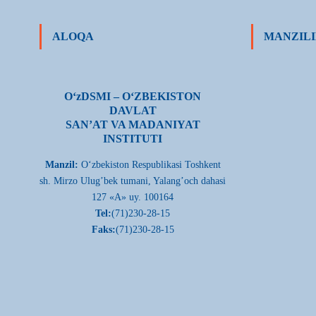
ALOQA
MANZILI
О‘zDSMI – О‘ZBEKISTON
DAVLAT
SAN’AT VA MADANIYAT
INSTITUTI
Manzil:
О‘zbekiston Respublikasi Toshkent
sh. Mirzo Ulug’bek tumani, Yalang’och dahasi
127 «A» uy. 100164
Tel:
(71)230-28-15
Faks:
(71)230-28-15