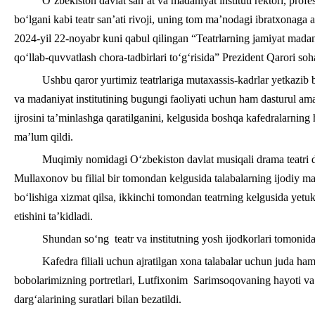
O‘zbekiston davlat san’at va madaniyat instituti rektori, pr
bo‘lgani kabi teatr san’ati rivoji, uning tom ma’nodagi ibratxonaga
2024-yil 22-noyabr kuni qabul qilingan “Teatrlarning jamiyat madani
qo‘llab-quvvatlash chora-tadbirlari to‘g‘risida” Prezident Qarori soh
Ushbu qaror yurtimiz teatrlariga mutaxassis-kadrlar yetkazib b
va madaniyat institutining bugungi faoliyati uchun ham dasturul ama
ijrosini ta’minlashga qaratilganini, kelgusida boshqa kafedralarning ham 
ma’lum qildi.
Muqimiy nomidagi O‘zbekiston davlat musiqali drama teatri di
Mullaxonov bu filial bir tomondan kelgusida talabalarning ijodiy ma
bo‘lishiga xizmat qilsa, ikkinchi tomondan teatrning kelgusida yet
etishini ta’kidladi.
Shundan so‘ng teatr va institutning yosh ijodkorlari tomonida
Kafedra filiali uchun ajratilgan xona talabalar uchun juda ha
bobolarimizning portretlari, Lutfixonim Sarimsoqovaning hayoti va ij
darg‘alarining suratlari bilan bezatildi.