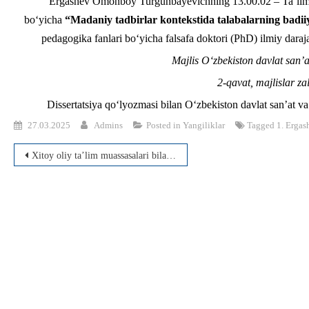
Ergashev Omonboy Turgunbayevichning 13.00.02 – Ta’lim va 
bo‘yicha
“Madaniy tadbirlar kontekstida talabalarning badiiy
pedagogika fanlari bo‘yicha falsafa doktori (PhD) ilmiy daraj
Majlis O‘zbekiston davlat san’a
2-qavat, majlislar za
Dissertatsiya qo‘lyozmasi bilan O‘zbekiston davlat san’at v
27.03.2025
Admins
Posted in
Yangiliklar
Tagged
1. Erga
Post
Xitoy oliy ta’lim muassasalari bilan hamkorlik aloqalari kengaymoqda
menyusi