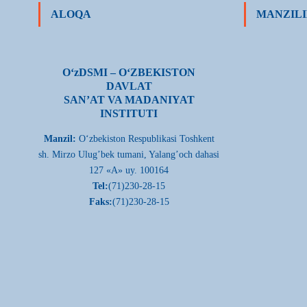
ALOQA
MANZILI
О‘zDSMI – О‘ZBEKISTON
DAVLAT
SAN’AT VA MADANIYAT
INSTITUTI
Manzil:
О‘zbekiston Respublikasi Toshkent
sh. Mirzo Ulug’bek tumani, Yalang’och dahasi
127 «A» uy. 100164
Tel:
(71)230-28-15
Faks:
(71)230-28-15