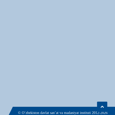
© О‘zbekiston davlat san’at va madaniyat instituti 2012-2026