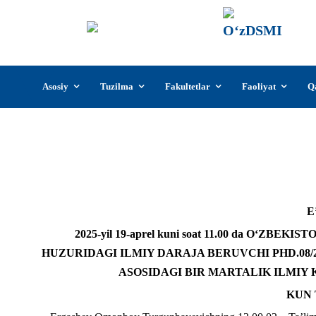
О‘z
О‘zb
insti
Skip
Asosiy
Tuzilma
Fakultetlar
Faoliyat
Q
to
content
2025-yil 19-ap
E
202
5
-yil
19-aprel
kuni
soat 11.00 da
O‘ZBEKISTO
HUZURIDAGI ILMIY DARAJA BERUVCHI
PHD.08/
ASOSIDAGI BIR MARTALIK ILMIY
KUN 