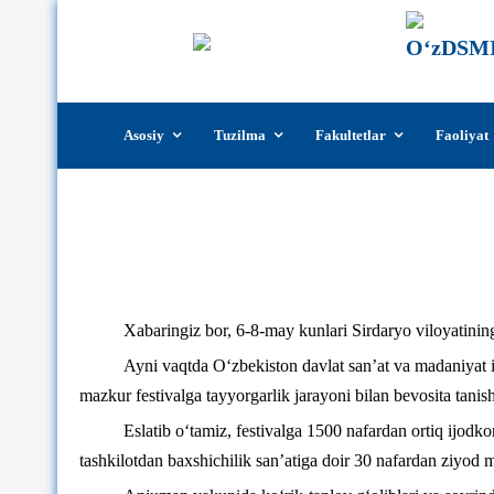
Skip
Asosiy
Tuzilma
Fakultetlar
Faoliyat
to
content
Xabaringiz bor, 6-8-may kunlari Sirdaryo viloyatining 
Ayni vaqtda O‘zbekiston davlat san’at va madaniyat in
mazkur festivalga tayyorgarlik jarayoni bilan bevosita tani
Eslatib o‘tamiz, festivalga 1500 nafardan ortiq ijodkor
tashkilotdan baxshichilik san’atiga doir 30 nafardan ziyod mu