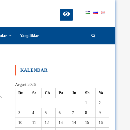
atlar
Yangiliklar
KALENDAR
Avgust 2026
Du
Se
Ch
Pa
Ju
Sh
Ya
,
1
2
3
4
5
6
7
8
9
10
11
12
13
14
15
16