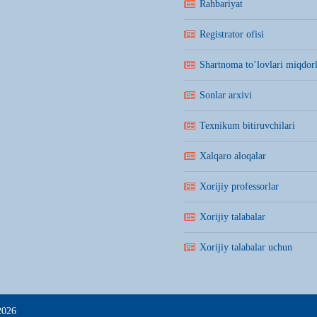
Rahbariyat
Registrator ofisi
Shartnoma to’lovlari miqdorl
Sonlar arxivi
Texnikum bitiruvchilari
Xalqaro aloqalar
Xorijiy professorlar
Xorijiy talabalar
Xorijiy talabalar uchun
2026