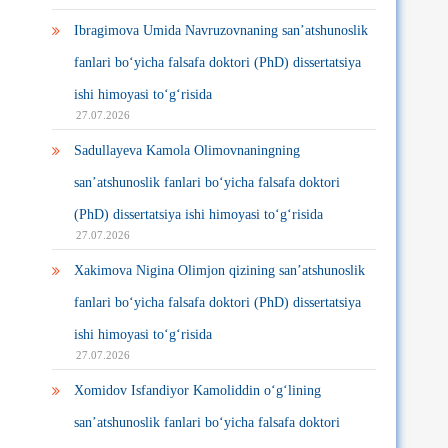
Ibragimova Umida Navruzovnaning san’atshunoslik
fanlari bo‘yicha falsafa doktori (PhD) dissertatsiya
ishi himoyasi to‘g‘risida
27.07.2026
Sadullayeva Kamola Olimovnaningning
san’atshunoslik fanlari bo‘yicha falsafa doktori
(PhD) dissertatsiya ishi himoyasi to‘g‘risida
27.07.2026
Xakimova Nigina Olimjon qizining san’atshunoslik
fanlari bo‘yicha falsafa doktori (PhD) dissertatsiya
ishi himoyasi to‘g‘risida
27.07.2026
Xomidov Isfandiyor Kamoliddin o‘g‘lining
san’atshunoslik fanlari bo‘yicha falsafa doktori