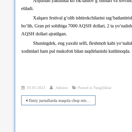
Anjuman yakunida ko‘rik-tanlov g‘oliblari va sovrind
etiladi.
Xalqaro festival g‘olib ishtirokchilarini rag‘batlant
bo‘lib, Gran pri sohibiga 7000 AQSH dollari, 2 ta yo‘nalis
AQSH dollari ajratilgan.
Shuningdek, eng yaxshi selfi, fleshmob kabi yo‘nalish
xodimlari ham pul mukofoti bilan taqdirlanishi kutilmoqda.
05.05.2023
Admins
Posted in
Yangiliklar
Post
Ilmiy jurnallarda maqola chop etish bo‘yicha trening
menyusi