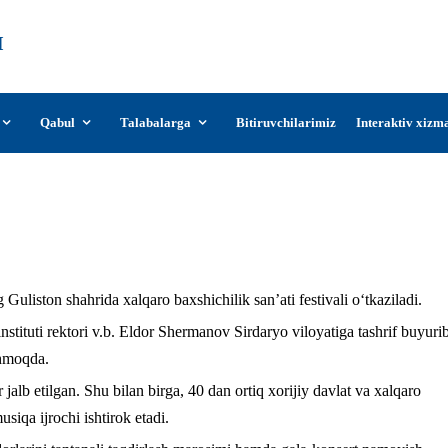
О‘zDSMI
О‘zbekiston davlat san’at va madaniyat
instituti
Qabul
Talabalarga
Bitiruvchilarimiz
Interaktiv xizm
Baxshichilik festivaliga tayyorgarlik avjida
Guliston shahrida xalqaro baxshichilik san’ati festivali o‘tkaziladi.
stituti rektori v.b. Eldor Shermanov Sirdaryo viloyatiga tashrif buyurib
shmoqda.
 jalb etilgan. Shu bilan birga, 40 dan ortiq xorijiy davlat va xalqaro
siqa ijrochi ishtirok etadi.