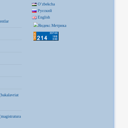
Oʻzbekcha
Русский
English
entlar
(bakalavriat
(magistratura