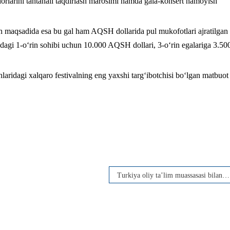
orlarini tantanali taqdirlash marosimi hamda gala-konsert namoyish
irish maqsadida esa bu gal ham AQSH dollarida pul mukofotlari ajratilgan
hdagi 1-o‘rin sohibi uchun 10.000 AQSH dollari, 3-o‘rin egalariga 3.50
laridagi xalqaro festivalning eng yaxshi targ‘ibotchisi bo‘lgan matbuot
Turkiya oliy ta’lim muassasasi bilan keng qamrovli hamkorlik