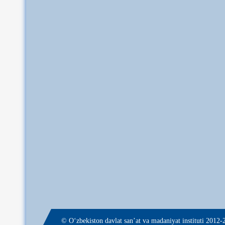
© О‘zbekiston davlat san’at va madaniyat instituti 2012-