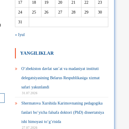
17
18
19
20
21
22
23
24
25
26
27
28
29
30
31
0
« Iyul
YANGILIKLAR
O‘zbekiston davlat san’at va madaniyat instituti
delegatsiyasining Belarus Respublikasiga xizmat
safari yakunlandi
31.07.2026
Shermatova Xurshida Karimovnaning pedagogika
fanlari bo‘yicha falsafa doktori (PhD) dissertatsiya
ishi himoyasi to‘g‘risida
27.07.2026