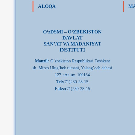
ALOQA
MA
О‘zDSMI – О‘ZBEKISTON
DAVLAT
SAN’AT VA MADANIYAT
INSTITUTI
Manzil:
О‘zbekiston Respublikasi Toshkent
sh. Mirzo Ulug’bek tumani, Yalang’och dahasi
127 «A» uy. 100164
Tel:
(71)230-28-15
Faks:
(71)230-28-15