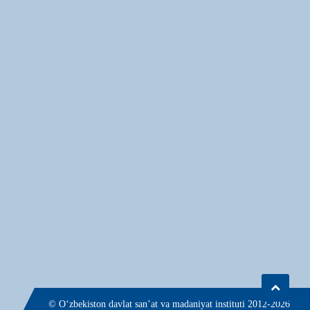
© О‘zbekiston davlat san’at va madaniyat instituti 2012-2026