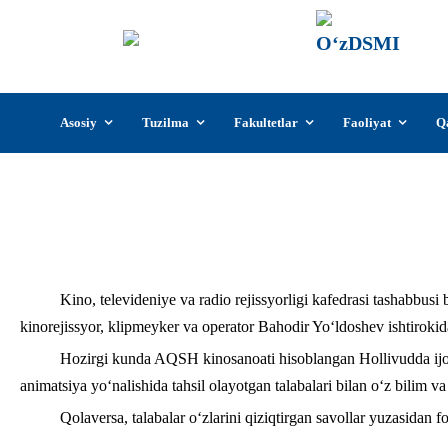
О‘z
О‘zb
insti
Skip
Asosiy
Tuzilma
Fakultetlar
Faoliyat
Q
to
content
Taniqli kinorejissyor klipmeyker 
Kino, televideniye va radio rejissyorligi kafedrasi tashabbusi 
kinorejissyor, klipmeyker va operator Bahodir Yo‘ldoshev ishtirokida
Hozirgi kunda AQSH kinosanoati hisoblangan Hollivudda ijod 
animatsiya yo‘nalishida tahsil olayotgan talabalari bilan o‘z bilim va
Qolaversa, talabalar o‘zlarini qiziqtirgan savollar yuzasidan 