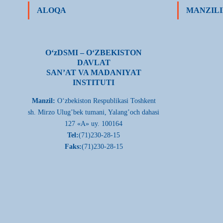
ALOQA
MANZILI
О‘zDSMI – О‘ZBEKISTON
DAVLAT
SAN’AT VA MADANIYAT
INSTITUTI
Manzil:
О‘zbekiston Respublikasi Toshkent
sh. Mirzo Ulug’bek tumani, Yalang’och dahasi
127 «A» uy. 100164
Tel:
(71)230-28-15
Faks:
(71)230-28-15