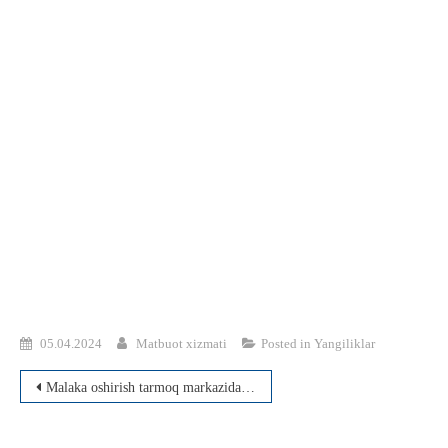
05.04.2024
Matbuot xizmati
Posted in
Yangiliklar
Post
Malaka oshirish tarmoq markazida tahsil olgan rahbarlarga sertifikat topshirildi
menyusi