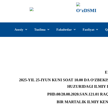
О‘z
О‘zb
insti
Skip
Asosiy
Tuzilma
Fakultetlar
Faoliyat
Q
to
content
2025-YIL 25-iyun Gafu
E
202
5
-YIL
25-IYUN
KUNI
SOAT 10.00 DA
O‘ZBEKI
HUZURIDAGI ILMIY
PHD.08/28.08.2020.SAN.121.01
BIR MARTALIK ILMIY KE