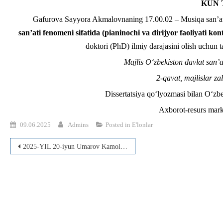
KUN 
Gafurova Sayyora Akmalovnaning 17.00.02 – Musiqa san’ati 
san’ati fenomeni sifatida (pianinochi va dirijyor faoliyati kon
doktori (PhD) ilmiy darajasini olish uchun 
Majlis O‘zbekiston davlat san’a
2-qavat, majlislar za
Dissertatsiya qo‘lyozmasi bilan O‘zbek
Axborot-resurs mark
09.06.2025
Admins
Posted in
E'lonlar
Post
2025-YIL 20-iyun Umarov Kamoliddin Xusniddin o‘g‘lining dissertatsiyasi muhokamasi
menyusi