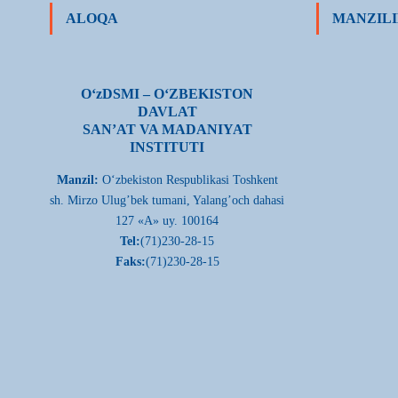
ALOQA
MANZILI
О‘zDSMI – О‘ZBEKISTON
DAVLAT
SAN’AT VA MADANIYAT
INSTITUTI
Manzil:
О‘zbekiston Respublikasi Toshkent
sh. Mirzo Ulug’bek tumani, Yalang’och dahasi
127 «A» uy. 100164
Tel:
(71)230-28-15
Faks:
(71)230-28-15