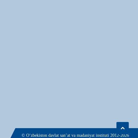
© О‘zbekiston davlat san’at va madaniyat instituti 2012-2026