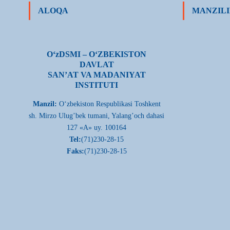
ALOQA
MANZILI
О‘zDSMI – О‘ZBEKISTON
DAVLAT
SAN’AT VA MADANIYAT
INSTITUTI
Manzil:
О‘zbekiston Respublikasi Toshkent
sh. Mirzo Ulug’bek tumani, Yalang’och dahasi
127 «A» uy. 100164
Tel:
(71)230-28-15
Faks:
(71)230-28-15