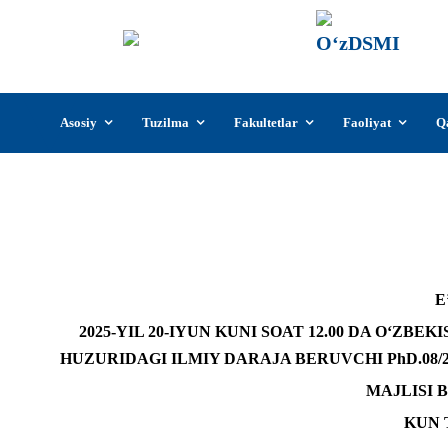
О‘z
О‘zb
insti
Skip
Asosiy
Tuzilma
Fakultetlar
Faoliyat
Q
to
content
2025-YIL 20-iyun Umarov K
E
2025-YIL 20-IYUN KUNI SOAT 12.00 DA O‘ZB
HUZURIDAGI ILMIY DARAJA BERUVCHI PhD.08/28
MAJLISI B
KUN 