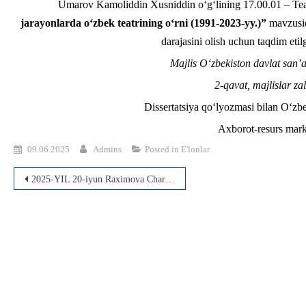
Umarov Kamoliddin Xusniddin o‘g‘lining 17.00.01 – Teatr
jarayonlarda o‘zbek teatrining o‘rni (1991-2023-yy.)
”
mavzusida
darajasini olish uchun taqdim eti
Majlis O‘zbekiston davlat san’a
2-qavat, majlislar za
Dissertatsiya qo‘lyozmasi bilan O‘zbek
Axborot-resurs mark
09.06.2025
Admins
Posted in
E'lonlar
Post
2025-YIL 20-iyun Raximova Charos Xamidulla qizining dissertatsiyasi muhokamasi
menyusi