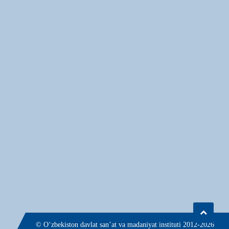
© О‘zbekiston davlat san’at va madaniyat instituti 2012-2026