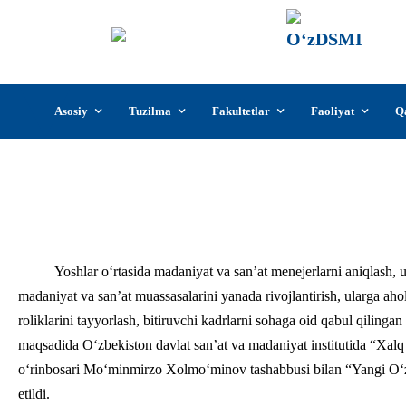
О‘z
О‘zb
insti
Skip
Asosiy
Tuzilma
Fakultetlar
Faoliyat
Q
to
content
“Yangi O‘zbekiston mada
Yoshlar o‘rtasida madaniyat va san’at menejerlarni aniqlash, ul
madaniyat va san’at muassasalarini yanada rivojlantirish, ularga aho
roliklarini tayyorlash, bitiruvchi kadrlarni sohaga oid qabul qilingan
maqsadida O‘zbekiston davlat san’at va madaniyat institutida “Xalq i
o‘rinbosari Mo‘minmirzo Xolmo‘minov tashabbusi bilan “Yangi O‘zbe
etildi.