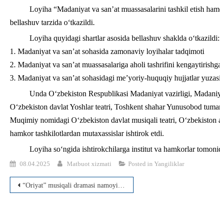
Loyiha “Madaniyat va san’at muassasalarini tashkil etish hamda
bellashuv tarzida o‘tkazildi.
Loyiha quyidagi shartlar asosida bellashuv shaklda o‘tkazildi:
1. Madaniyat va san’at sohasida zamonaviy loyihalar tadqimoti
2. Madaniyat va san’at muassasalariga aholi tashrifini kengaytirish
3. Madaniyat va san’at sohasidagi me’yoriy-huquqiy hujjatlar yuzas
Unda O‘zbekiston Respublikasi Madaniyat vazirligi, Madaniya
O‘zbekiston davlat Yoshlar teatri, Toshkent shahar Yunusobod tuma
Muqimiy nomidagi O‘zbekiston davlat musiqali teatri, O‘zbekiston a
hamkor tashkilotlardan mutaxassislar ishtirok etdi.
Loyiha so‘ngida ishtirokchilarga institut va hamkorlar tomoni
08.04.2025
Matbuot xizmati
Posted in
Yangiliklar
Post
“Oriyat” musiqali dramasi namoyishi bo’lib o’tdi
menyusi