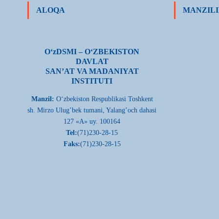
ALOQA
MANZILI
О‘zDSMI – О‘ZBEKISTON
DAVLAT
SAN’AT VA MADANIYAT
INSTITUTI
Manzil:
О‘zbekiston Respublikasi Toshkent
sh. Mirzo Ulug’bek tumani, Yalang’och dahasi
127 «A» uy. 100164
Tel:
(71)230-28-15
Faks:
(71)230-28-15