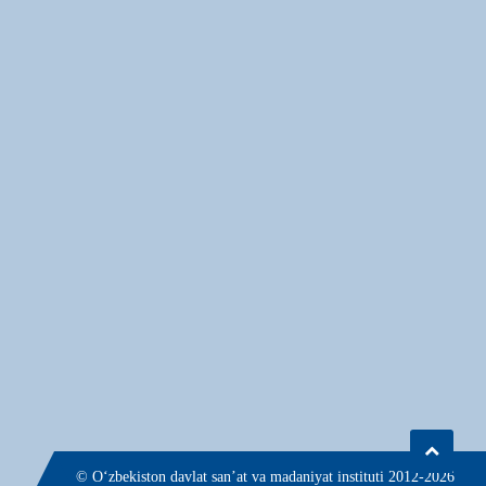
© О‘zbekiston davlat san’at va madaniyat instituti 2012-2026