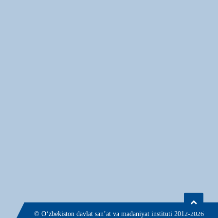
© О‘zbekiston davlat san’at va madaniyat instituti 2012-2026