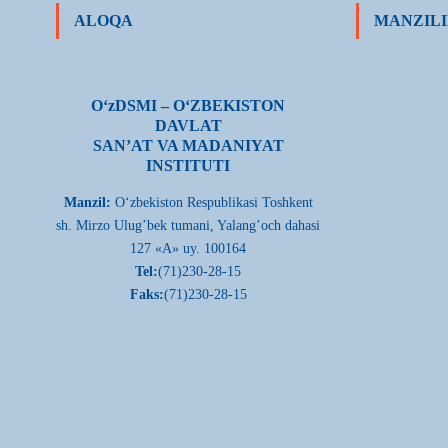
ALOQA
MANZILI
О‘zDSMI – О‘ZBEKISTON
DAVLAT
SAN’AT VA MADANIYAT
INSTITUTI
Manzil:
О‘zbekiston Respublikasi Toshkent
sh. Mirzo Ulug’bek tumani, Yalang’och dahasi
127 «A» uy. 100164
Tel:
(71)230-28-15
Faks:
(71)230-28-15