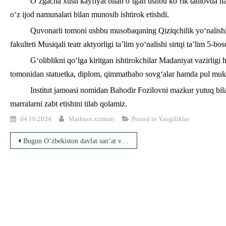
O‘zgacha xush kayfiyat bilan o‘tgan ushbu ko‘rik tanlovda ha
o‘z ijod namunalari bilan munosib ishtirok etishdi.
Quvonarli tomoni ushbu musobaqaning Qiziqchilik yo‘nalishida
fakulteti Musiqali teatr aktyorligi ta’lim yoʻnalishi sirtqi ta’lim 5-b
G‘oliblikni qo‘lga kiritgan ishtirokchilar Madaniyat vazirligi
tomonidan statuetka, diplom, qimmatbaho sovg‘alar hamda pul mukofo
Institut jamoasi nomidan Bahodir Fozilovni mazkur yutuq b
marralarni zabt etishini tilab qolamiz.
04.10.2024
Matbuot xizmati
Posted in
Yangiliklar
Post
Bugun O‘zbekiston davlat san’at va madaniyat instituti rektori rahbarligida institutning barcha prorektorlari, bo‘lim boshliqlari, fakultet dekanlari va kafedra mudirlari ishtirokida navbatdagi yigʻilish boʻlib oʻtdi.
menyusi