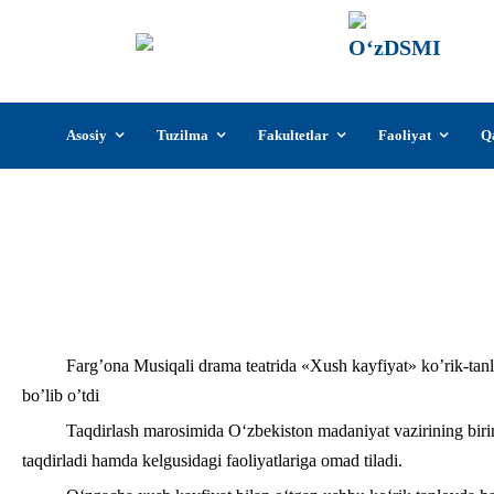
О‘z
О‘zb
insti
Skip
Asosiy
Tuzilma
Fakultetlar
Faoliyat
Q
to
content
“Xush kayfiyat” ko‘rik-tan
Farg’ona Musiqali drama teatrida «Xush kayfiyat» ko’rik-tanlo
bo’lib o’tdi
Taqdirlash marosimida O‘zbekiston madaniyat vazirining birin
taqdirladi hamda kelgusidagi faoliyatlariga omad tiladi.