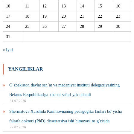
10
11
12
13
14
15
16
17
18
19
20
21
22
23
24
25
26
27
28
29
30
31
« Iyul
YANGILIKLAR
O‘zbekiston davlat san’at va madaniyat instituti delegatsiyasining
Belarus Respublikasiga xizmat safari yakunlandi
31.07.2026
Shermatova Xurshida Karimovnaning pedagogika fanlari bo‘yicha
falsafa doktori (PhD) dissertatsiya ishi himoyasi to‘g‘risida
27.07.2026