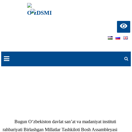
О‘zDSMI
О‘zbekiston davlat
san’at va madaniyat
instituti
Skip
to
content
Xalqaro tashkilotlar bilan hamkorlik
aloqalari kengaymoqda
Bugun O‘zbekiston davlat san’at va madaniyat instituti
rahbariyati Birlashgan Millatlar Tashkiloti Bosh Assambleyasi