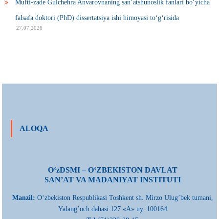
Mufti-zade Gulchehra Anvarovnaning san’atshunoslik fanlari bo‘yicha
falsafa doktori (PhD) dissertatsiya ishi himoyasi to‘g‘risida
27.07.2026
ALOQA
О‘zDSMI – О‘ZBEKISTON DAVLAT
SAN’AT VA MADANIYAT INSTITUTI
Manzil:
О‘zbekiston Respublikasi Toshkent sh. Mirzo Ulug’bek tumani,
Yalang’och dahasi 127 «A» uy. 100164