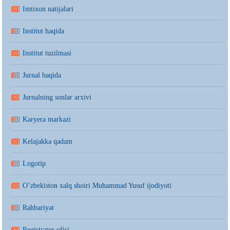
Imtixon natijalari
Institut haqida
Institut tuzilmasi
Jurnal haqida
Jurnalning sonlar arxivi
Karyera markazi
Kelajakka qadam
Logotip
O’zbekiston xalq shoiri Muhammad Yusuf ijodiyoti
Rahbariyat
Registrator ofisi