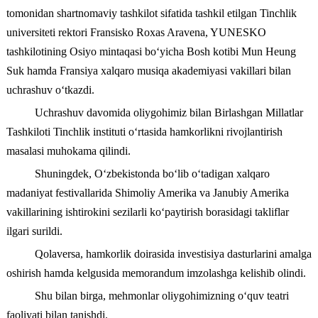
tomonidan shartnomaviy tashkilot sifatida tashkil etilgan Tinchlik
universiteti rektori Fransisko Roxas Aravena, YUNESKO
tashkilotining Osiyo mintaqasi bo‘yicha Bosh kotibi Mun Heung
Suk hamda Fransiya xalqaro musiqa akademiyasi vakillari bilan
uchrashuv o‘tkazdi.
Uchrashuv davomida oliygohimiz bilan Birlashgan Millatlar
Tashkiloti Tinchlik instituti o‘rtasida hamkorlikni rivojlantirish
masalasi muhokama qilindi.
Shuningdek, O‘zbekistonda bo‘lib o‘tadigan xalqaro
madaniyat festivallarida Shimoliy Amerika va Janubiy Amerika
vakillarining ishtirokini sezilarli ko‘paytirish borasidagi takliflar
ilgari surildi.
Qolaversa, hamkorlik doirasida investisiya dasturlarini amalga
oshirish hamda kelgusida memorandum imzolashga kelishib olindi.
Shu bilan birga, mehmonlar oliygohimizning o‘quv teatri
faoliyati bilan tanishdi.