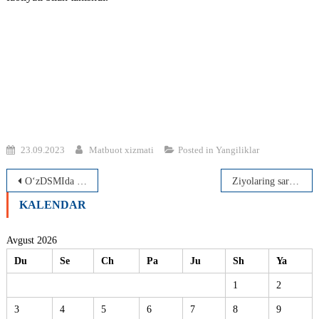
23.09.2023
Matbuot xizmati
Posted in
Yangiliklar
Post
O‘zDSMIda ota-onalar kongressi o‘tkazildi
Ziyolaring sarchashmasi so‘nmasin, ustoz
menyusi
KALENDAR
Avgust 2026
Du
Se
Ch
Pa
Ju
Sh
Ya
1
2
3
4
5
6
7
8
9