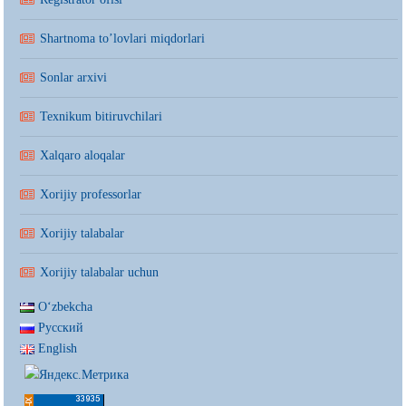
Shartnoma to’lovlari miqdorlari
Sonlar arxivi
Texnikum bitiruvchilari
Xalqaro aloqalar
Xorijiy professorlar
Xorijiy talabalar
Xorijiy talabalar uchun
Oʻzbekcha
Русский
English