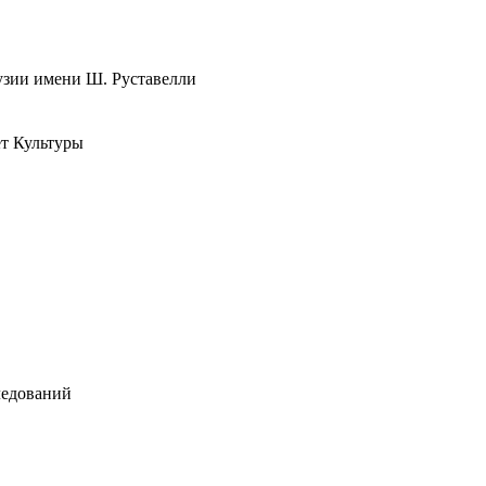
узии имени Ш. Руставелли
т Культуры
ледований