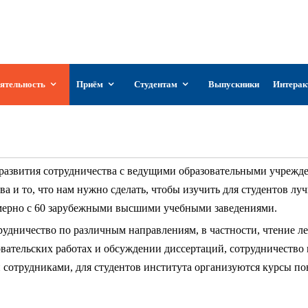
Уз
арственный институт искусств и культуры
истана
ятельность
Приём
Студентам
Выпускники
Интерак
Международные связи
развития сотрудничества с ведущими образовательными учрежд
а и то, что нам нужно сделать, чтобы изучить для студентов л
мерно с 60 зарубежными высшими учебными заведениями.
рудничество по различным направлениям, в частности, чтение 
довательских работах и обсуждении диссертаций, сотрудничеств
сотрудниками, для студентов института организуются курсы п