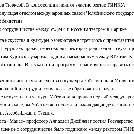
нов Тюрксой. В конференции принял участие ректор ГИИКУз.
едующая отделом международных связей Челябинского государст
збекистана.
о сотрудничестве между УзДМИ и Русским театром в Париже.
та искусства и культуры Узбекистана встретилось с представит
 Нуруллаев провел переговоры с ректором родственного вуза, 
том Куртисоглуларом. Подписан меморандум между ВУЗами. Кро
Узбекистана. В рамках этой программы планируется отправить с
твенного института искусства и культуры Узбекистана и Универ
ошений и сотрудничества в сфере образования и науки.
уте искусства и культуры Узбекистана прошел первый междунаро
ств и культуры Узбекистана посетили руководящие делегации и
н, Азербайджан и Турция.
та «Манас» профессор Алпаслан Джейлан посетил Государствен
оглашение о сотрудничестве было подписано между ректором Г