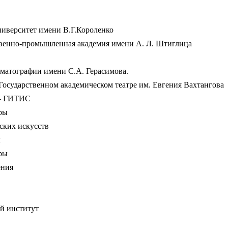
ниверситет имени В.Г.Короленко
твенно-промышленная академия имени А. Л. Штиглица
матографии имени С.А. Герасимова.
осударственном академическом театре им. Евгения Вахтангова
 — ГИТИС
ры
ских искусств
ы
ры
ения
й институт