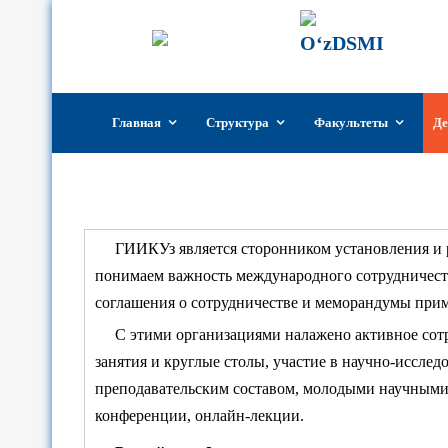
ГИИК
Госуд
Узбек
Перейти
Главная
Структура
Факультеты
Де
к
содержимому
ГИИКУз является сторонником установления и 
понимаем важность международного сотрудничеств
соглашения о сотрудничестве и меморандумы при
С этими организациями налажено активное сот
занятия и круглые столы, участие в научно-иссле
преподавательским составом, молодыми научными 
конференции, онлайн-лекции.