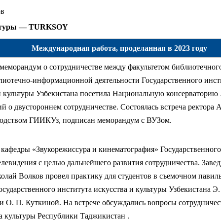
ов
льтуры — TURKSOY
Международная работа, проделанная в 2023 году
меморандум о сотрудничестве между факультетом библиотечног
лиотечно-информационной деятельности Государственного инсти
 и культуры Узбекистана посетила Национальную консерваторию
й о двустороннем сотрудничестве. Состоялась встреча ректора 
водством ГИИКУз, подписан меморандум с ВУЗом.
 кафедры «Звукорежиссура и кинематография» Государственного
елевидения с целью дальнейшего развития сотрудничества. Зав
олай Волков провел практику для студентов в съемочном павил
Государственного института искусства и культуры Узбекистана 
 и О. П. Куткиной. На встрече обсуждались вопросы сотрудниче
а культуры Республики Таджикистан .