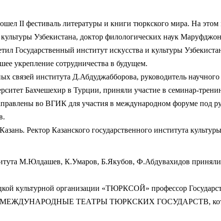
ошел II фестиваль литературы и книги тюркского мира. На этом
и культуры Узбекистана, доктор филологических наук Маруфджо
етил Государственный институт искусства и культуры Узбекиста
шее укрепление сотрудничества в будущем.
ных связей института Д.Абдуджабборова, руководитель научного
рситет Бахчешехир в Турции, приняли участие в семинар-тренин
направлены во ВГИК для участия в международном форуме под р
в.
 Казань. Ректор Казанского государственного института культу
титута М.Юлдашев, К.Умаров, Б.Якубов, Ф.Абдувахидов приняли
кой культурной организации «ТЮРКСОЙ» профессор Государств
тие МЕЖДУНАРОДНЫЕ ТЕАТРЫ ТЮРКСКИХ ГОСУДАРСТВ, который 