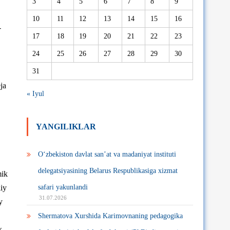
3
4
5
6
7
8
9
10
11
12
13
14
15
16
-
17
18
19
20
21
22
23
24
25
26
27
28
29
30
31
ja
« Iyul
YANGILIKLAR
O‘zbekiston davlat san’at va madaniyat instituti
delegatsiyasining Belarus Respublikasiga xizmat
mik
liy
safari yakunlandi
31.07.2026
y
Shermatova Xurshida Karimovnaning pedagogika
k