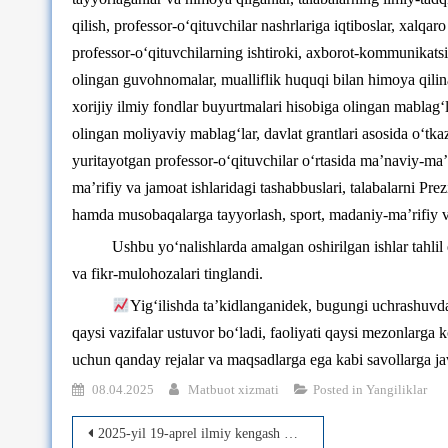
qilish, professor-о‘qituvchilar nashrlariga iqtiboslar, xalqar
professor-о‘qituvchilarning ishtiroki, axborot-kommunikatsi
olingan guvohnomalar, mualliflik huquqi bilan himoya qilinadi
xorijiy ilmiy fondlar buyurtmalari hisobiga olingan mablag‘l
olingan moliyaviy mablag‘lar, davlat grantlari asosida о‘tka
yuritayotgan professor-о‘qituvchilar о‘rtasida ma’naviy-ma’ri
ma’rifiy va jamoat ishlaridagi tashabbuslari, talabalarni Pre
hamda musobaqalarga tayyorlash, sport, madaniy-ma’rifiy va 
Ushbu yo‘nalishlarda amalgan oshirilgan ishlar tahlil e
va fikr-mulohozalari tinglandi.
Yig‘ilishda ta’kidlanganidek, bugungi uchrashuvdan
qaysi vazifalar ustuvor bo‘ladi, faoliyati qaysi mezonlarga 
uchun qanday rejalar va maqsadlarga ega kabi savollarga j
08.04.2025
Matbuot xizmati
Posted in
Yangiliklar
Post
2025-yil 19-aprel ilmiy kengash majlisi