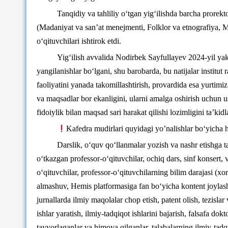
Tanqidiy va tahliliy o‘tgan yig‘ilishda barcha prorektor
(Madaniyat va san’at menejmenti, Folklor va etnografiya, Mil
o‘qituvchilari ishtirok etdi.
Yig‘ilish avvalida Nodirbek Sayfullayev 2024-yil yaku
yangilanishlar bo‘lgani, shu barobarda, bu natijalar institut 
faoliyatini yanada takomillashtirish, provardida esa yurtimi
va maqsadlar bor ekanligini, ularni amalga oshirish uchun u
fidoiylik bilan maqsad sari harakat qilishi lozimligini ta’kidl
Kafedra mudirlari quyidagi yo’nalishlar bo‘yicha h
Darslik, о‘quv qо‘llanmalar yozish va nashr etishga
о‘tkazgan professor-о‘qituvchilar, ochiq dars, sinf konsert,
о‘qituvchilar, professor-о‘qituvchilarning bilim darajasi (x
almashuv, Hemis platformasiga fan bо‘yicha kontent joylashti
jurnallarda ilmiy maqolalar chop etish, patent olish, tezislar
ishlar yaratish, ilmiy-tadqiqot ishlarini bajarish, falsafa do
tayyorlaganlar va himoya qilganlar, talabalarning ilmiy-tadq