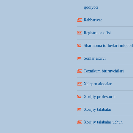
ijodiyoti
Rahbariyat
Registrator ofisi
Shartnoma to’lovlari miqdorl
Sonlar arxivi
Texnikum bitiruvchilari
Xalqaro aloqalar
Xorijiy professorlar
Xorijiy talabalar
Xorijiy talabalar uchun