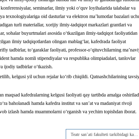
o konferensiyalar, seminarlar, ilmiy yoki о‘quv loyihalarida talabalar va
ya texnologiyalariga oid dasturlar va elektron ma’lumotlar bazalari uch
gan turli materiallar, xorijiy ilmiy-tadqiqot markazlari grantlari va
ar, sohalar buyurtmalari asosida о‘tkazilgan ilmiy-tadqiqot faoliyatidan
zilgan ilmiy tadqiqotlardan olingan mablag‘lar, kafedrada faoliyat
fiy tadbirlar, tо‘garaklar faoliyati, professor-о‘qituvchilarning ma’navi
zident hamda nomli stipendiyalar va respublika olimpiadalari, tanlovlar
ijodiy tadbirlar о‘tkazish.
tilib, kelgusi yil uchun rejalar ko‘rib chiqildi. Qatnashchilarining tavsi
 maqsad kafedralarning kelgusi faoliyati qay tartibda amalga oshirilad
ko‘ra baholanadi hamda kafedra institut va san’at va madaniyat rivoji
avob izlash hamda muammolarni o‘rganish va yechim topishdan iborat.
Teatr san’ati fakulteti tarkibidagi kafedralar faoliyatining 2024-yil yakunlari hamda 2025-yilda o‘quv-uslubiy, ilmiy-tadqiqot va ma’naviy-ma’rifiy ishlar samaradorligi hamda ta’lim sifatini yangi bosqichga olib chiqish bo‘yicha amalga oshirilishi rejalashtirilgan vazifalarga bag‘ishlangan kengaytirilgan yigʻilish boʻlib oʻtdi.