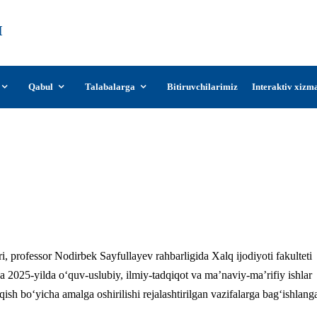
О‘zDSMI
О‘zbekiston davlat san’at va madaniyat
instituti
Qabul
Talabalarga
Bitiruvchilarimiz
Interaktiv xizm
gi kafedralar faoliyatining 2024-yil yakunl
ishlar samaradorligi hamda ta’lim sifatini 
tirilgan vazifalarga bag‘ishlangan kengaytiri
ri, professor Nodirbek Sayfullayev rahbarligida Xalq ijodiyoti fakulteti
da 2025-yilda о‘quv-uslubiy, ilmiy-tadqiqot va ma’naviy-ma’rifiy ishlar
qish bо‘yicha amalga oshirilishi rejalashtirilgan vazifalarga bag‘ishlang