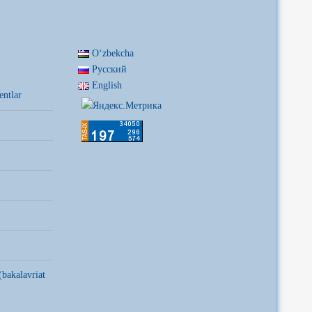
Oʻzbekcha
Русский
English
entlar
(bakalavriat