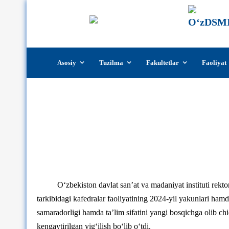
Skip
Asosiy
Tuzilma
Fakultetlar
Faoliyat
to
content
Xalq ijodiyoti fakulteti tarkibida
ilmiy-tadqiqot va ma’naviy-ma’rifiy 
amalga oshirilishi rejalash
O‘zbekiston davlat san’at va madaniyat instituti rekto
tarkibidagi kafedralar faoliyatining 2024-yil yakunlari ham
samaradorligi hamda ta’lim sifatini yangi bosqichga olib chi
kengaytirilgan yigʻilish boʻlib oʻtdi.