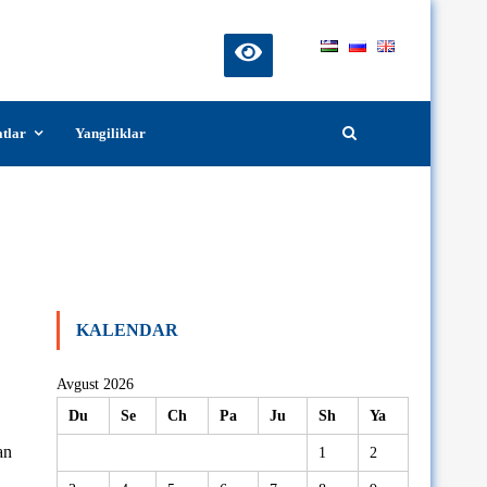
atlar
Yangiliklar
ari hamda 2025-yilda о‘quv-uslubiy,
yangi bosqichga olib chiqish bо‘yicha
lgan yigʻilish boʻlib oʻtdi.
KALENDAR
Avgust 2026
Du
Se
Ch
Pa
Ju
Sh
Ya
an
1
2