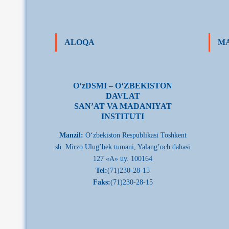
ALOQA
MA
О‘zDSMI – О‘ZBEKISTON
DAVLAT
SAN’AT VA MADANIYAT
INSTITUTI
Manzil:
О‘zbekiston Respublikasi Toshkent
sh. Mirzo Ulug’bek tumani, Yalang’och dahasi
127 «A» uy. 100164
Tel:
(71)230-28-15
Faks:
(71)230-28-15