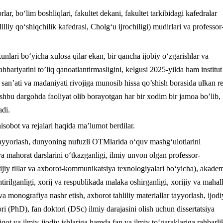
lar, bo‘lim boshliqlari, fakultet dekani, fakultet tarkibidagi kafedralar
liy qо‘shiqchilik kafedrasi, Cholg‘u ijrochiligi) mudirlari va professor
nlari bo‘yicha xulosa qilar ekan, bir qancha ijobiy o‘zgarishlar va
rahbariyatini to’liq qanoatlantirmasligini, kelgusi 2025-yilda ham institut
z san’ati va madaniyati rivojiga munosib hissa qo’shish borasida ulkan re
shbu dargohda faoliyat olib borayotgan har bir xodim bir jamoa bo’lib,
adi.
isobot va rejalari haqida ma’lumot berdilar.
 tayyorlash, dunyoning nufuzli OTMlarida о‘quv mashg‘ulotlarini
 va mahorat darslarini о‘tkazganligi, ilmiy unvon olgan professor-
orijiy tillar va axborot-kommunikatsiya texnologiyalari bо‘yicha), akade
rilganligi, xorij va respublikada malaka oshirganligi, xorijiy va mahal
 va monografiya nashr etish, axborot tahliliy materiallar tayyorlash, ijodi
ktori (PhD), fan doktori (DSc) ilmiy darajasini olish uchun dissertatsiya
iqot va ilmiy-ijodiy ishlariga hamda fan va ilmiy tо‘garaklariga rahbarli