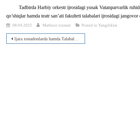
Tadbirda Harbiy orkestr ijrosidagi yusak Vatanparvarlik ruhi
qo’shiqlar hamda teatr san’ati fakulteti talabalari ijrosidagi jangovor
08.04.2025
Matbuot xizmati
Posted in
Yangiliklar
Post
Ijara xonadonlarda hamda Talabalar turar joyida istiqomat qilayotgan talabalar holidan xabar oldi.
menyusi