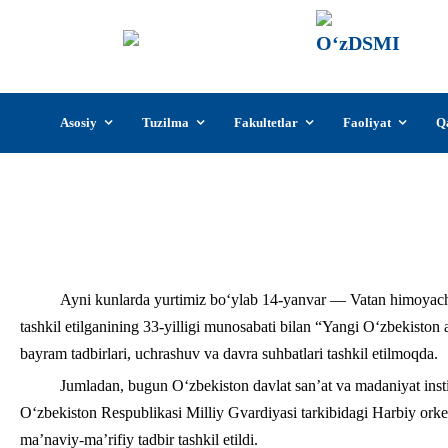
О‘z
О‘zb
insti
Skip
Asosiy
Tuzilma
Fakultetlar
Faoliyat
Q
to
content
«Vatanga xizmat – oliy faz
Ayni kunlarda yurtimiz boʻylab 14-yanvar — Vatan himoyachi
tashkil etilganining 33-yilligi munosabati bilan “Yangi Oʻzbekiston 
bayram tadbirlari, uchrashuv va davra suhbatlari tashkil etilmoqda.
Jumladan, bugun O‘zbekiston davlat san’at va madaniyat insti
O‘zbekiston Respublikasi Milliy Gvardiyasi tarkibidagi Harbiy orke
ma’naviy-ma’rifiy tadbir tashkil etildi.