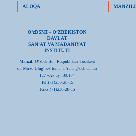
ALOQA
MANZILI
О‘zDSMI – О‘ZBEKISTON
DAVLAT
SAN’AT VA MADANIYAT
INSTITUTI
Manzil:
О‘zbekiston Respublikasi Toshkent
sh. Mirzo Ulug’bek tumani, Yalang’och dahasi
127 «A» uy. 100164
Tel:
(71)230-28-15
Faks:
(71)230-28-15