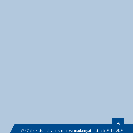
© О‘zbekiston davlat san’at va madaniyat instituti 2012-2026