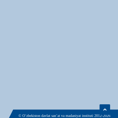
© О‘zbekiston davlat san’at va madaniyat instituti 2012-2026