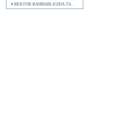
Post
REKTOR RAHBARLIGIDA TAHRIR HAY’ATI YIG’ILISHI BO’LIB O’TDI
menyusi