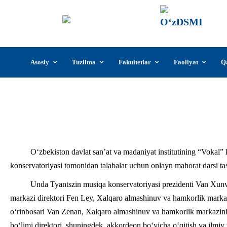
О‘z
О‘zb
insti
Skip
Asosiy
Tuzilma
Fakultetlar
Faoliyat
Q
to
content
Tyantszin musiqa konservatoriya
O‘zbekiston davlat san’at va madaniyat institutining “Vokal
konservatoriyasi tomonidan talabalar uchun onlayn mahorat darsi tash
Unda Tyantszin musiqa konservatoriyasi prezidenti Van Xun
markazi direktori Fen Ley, Xalqaro almashinuv va hamkorlik markaz
o‘rinbosari Van Zenan, Xalqaro almashinuv va hamkorlik markazinin
bo‘limi direktori, shuningdek, akkordeon bo‘yicha o‘qitish va ilmiy 