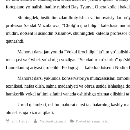
fortepiano yo‘nalishi badiiy rahbari Bay Tyanyi, Opera kolleji bakal
Shiningdek, institutimizdan Ilmiy ishlar va innovatsiyalar bo
professor Saodat Muzafarova, “Cholg‘u ijrochiligi” kafedrasi mudir
mudiri, dotsent Husniddin Xusanov, shuningdek kafedra professor-o‘q
qatnashdi.
Mahorat darsi jarayonida “Vokal ijrochiligi” ta’lim yo’nali
musiqasi va Oybek so‘zlariga yozilgan “Sendadur ko‘zlarim” qo‘s
Laurettaning ariyasi ijro etildi. Pedagog — kafedra dotsenti Nodi
Mahorat darsi yakunida konservatoriya mutaxassislari tomonida
texnikasi, nafas olish, sahna madaniyati va obraz ustida ishlashga doi
hamkorlik vokal ta’limi sifatini yanada oshirishga xizmat qilishini ta’
Umid qilamizki, ushbu mahorat darsi talabalarning kasbiy mahor
almashishga xizmat qiladi.
20.01.2026
Matbuot xizmati
Posted in
Yangiliklar