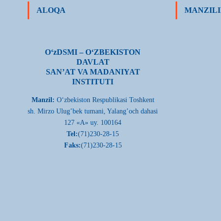
ALOQA
MANZILI
О‘zDSMI – О‘ZBEKISTON
DAVLAT
SAN’AT VA MADANIYAT
INSTITUTI
Manzil:
О‘zbekiston Respublikasi Toshkent
sh. Mirzo Ulug’bek tumani, Yalang’och dahasi
127 «A» uy. 100164
Tel:
(71)230-28-15
Faks:
(71)230-28-15