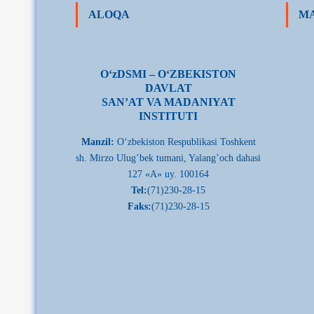
ALOQA
MA
О‘zDSMI – О‘ZBEKISTON
DAVLAT
SAN’AT VA MADANIYAT
INSTITUTI
Manzil:
О‘zbekiston Respublikasi Toshkent
sh. Mirzo Ulug’bek tumani, Yalang’och dahasi
127 «A» uy. 100164
Tel:
(71)230-28-15
Faks:
(71)230-28-15