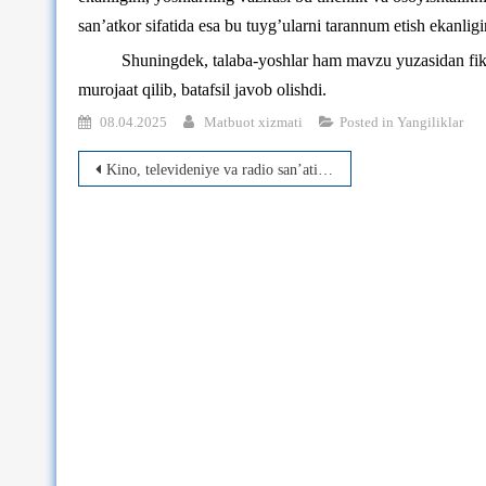
san’atkor sifatida esa bu tuyg’ularni tarannum etish ekanligi
Shuningdek, talaba-yoshlar ham mavzu yuzasidan fikr
murojaat qilib, batafsil javob olishdi.
08.04.2025
Matbuot xizmati
Posted in
Yangiliklar
Post
Kino, televideniye va radio san’ati hamda Kutubxona-axborot faoliyati fakultetlari tarkibidagi kafedralar ishtirokida davom ettirildi.
menyusi