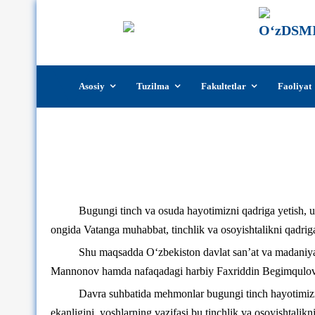
Skip
Asosiy
Tuzilma
Fakultetlar
Faoliyat
to
content
Bugungi tinch va osuda hayotimizni qadriga yetish, u
ongida Vatanga muhabbat, tinchlik va osoyishtalikni qadrig
Shu maqsadda O‘zbekiston davlat san’at va madaniyat 
Mannonov hamda nafaqadagi harbiy Faxriddin Begimqulov ish
Davra suhbatida mehmonlar bugungi tinch hayotimizn
ekanligini, yoshlarning vazifasi bu tinchlik va osoyishtalik