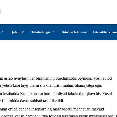
О‘zDSMI
О‘zbekiston davlat san’at va madaniyat
instituti
Qabul
Talabalarga
Bitiruvchilarimiz
Interaktiv xizm
Tinchlik – oliy ne’mat
ni asrab-avaylash har birimizning burchimizdir. Ayniqsa, yosh avlod
a yetish kabi tuyg’ularni shakllantirish muhim ahamiyatga ega.
institutida Kutubxona-axborot faoliyati fakulteti o’qituvchisi Yusuf
tirokida davra suhbati tashkil etildi.
ing ortida qancha insonlarning mashaqqatli mehnatlari mavjud
ni qadriga yetish hamda yurtga foydasi tegadigan yetuk mutaxassis bo‘lis