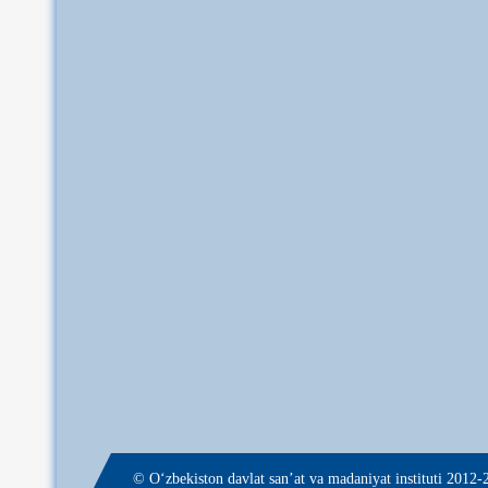
© О‘zbekiston davlat san’at va madaniyat instituti 2012-