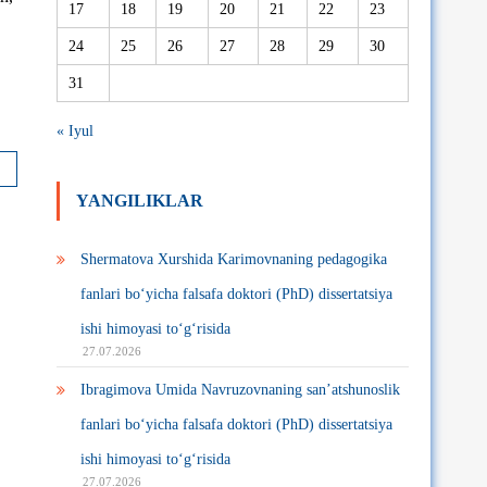
17
18
19
20
21
22
23
24
25
26
27
28
29
30
31
« Iyul
YANGILIKLAR
Shermatova Xurshida Karimovnaning pedagogika
fanlari bo‘yicha falsafa doktori (PhD) dissertatsiya
ishi himoyasi to‘g‘risida
27.07.2026
Ibragimova Umida Navruzovnaning san’atshunoslik
fanlari bo‘yicha falsafa doktori (PhD) dissertatsiya
ishi himoyasi to‘g‘risida
27.07.2026