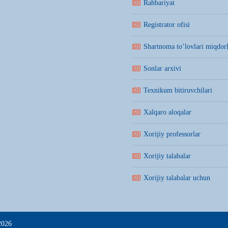
Rahbariyat
Registrator ofisi
Shartnoma to’lovlari miqdorl
Sonlar arxivi
Texnikum bitiruvchilari
Xalqaro aloqalar
Xorijiy professorlar
Xorijiy talabalar
Xorijiy talabalar uchun
2026