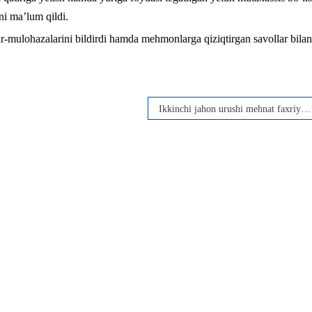
ni ma’lum qildi.
-mulohazalarini bildirdi hamda mehmonlarga qiziqtirgan savollar bilan
Ikkinchi jahon urushi mehnat faxriysi 90 yoshli onaxon Zinayida Balchinkova holidan xabar olindi.