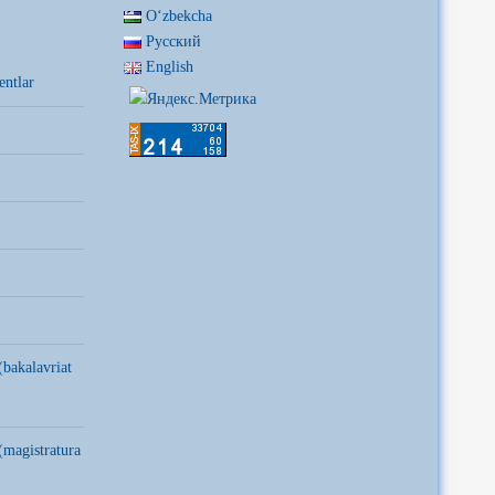
Oʻzbekcha
Русский
English
entlar
(bakalavriat
(magistratura