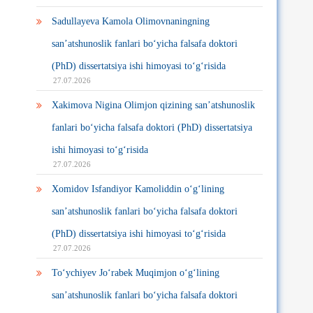
Sadullayeva Kamola Olimovnaningning
san’atshunoslik fanlari bo‘yicha falsafa doktori
(PhD) dissertatsiya ishi himoyasi to‘g‘risida
27.07.2026
Xakimova Nigina Olimjon qizining san’atshunoslik
fanlari bo‘yicha falsafa doktori (PhD) dissertatsiya
ishi himoyasi to‘g‘risida
27.07.2026
Xomidov Isfandiyor Kamoliddin o‘g‘lining
san’atshunoslik fanlari bo‘yicha falsafa doktori
(PhD) dissertatsiya ishi himoyasi to‘g‘risida
27.07.2026
To‘ychiyev Jo‘rabek Muqimjon o‘g‘lining
san’atshunoslik fanlari bo‘yicha falsafa doktori