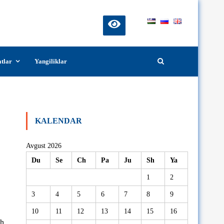
atlar
Yangiliklar
KALENDAR
Avgust 2026
Du
Se
Ch
Pa
Ju
Sh
Ya
1
2
3
4
5
6
7
8
9
10
11
12
13
14
15
16
h,