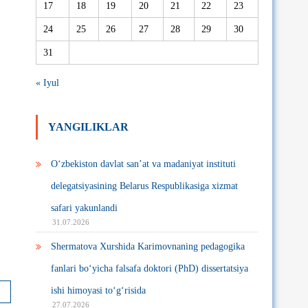
17
18
19
20
21
22
23
24
25
26
27
28
29
30
31
« Iyul
YANGILIKLAR
O‘zbekiston davlat san’at va madaniyat instituti
delegatsiyasining Belarus Respublikasiga xizmat
safari yakunlandi
31.07.2026
Shermatova Xurshida Karimovnaning pedagogika
fanlari bo‘yicha falsafa doktori (PhD) dissertatsiya
ishi himoyasi to‘g‘risida
27.07.2026