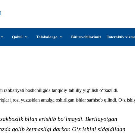
О‘zDSMI
О‘zbekiston davlat san’at va madaniyat
instituti
Qabul
Talabalarga
Bitiruvchilarimiz
Interaktiv xizm
Tanqid va tahlil — rivojlanish omili
rahbariyati boshchiligida tanqidiy-tahliliy yig‘ilish o‘tkazildi.
qlar ijrosi yuzasidan amalga oshirilgan ishlar sarhisob qilindi. O‘z ishi
.
sakbozlik bilan erishib bo‘lmaydi. Berilayotgan
zda qolib ketmasligi darkor. O‘z ishini sidqidildan