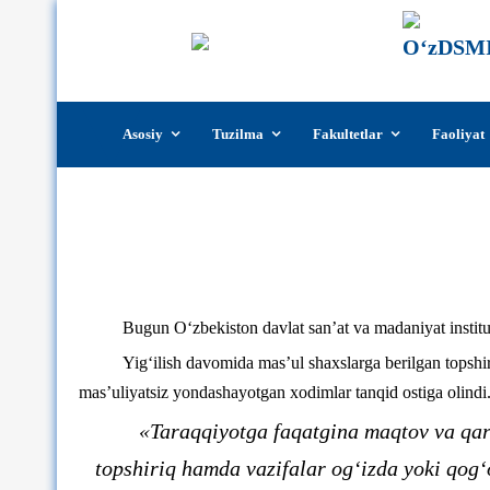
Skip
Asosiy
Tuzilma
Fakultetlar
Faoliyat
to
content
Bugun O‘zbekiston davlat san’at va madaniyat instituti 
Yig‘ilish davomida mas’ul shaxslarga berilgan topshiri
mas’uliyatsiz yondashayotgan xodimlar tanqid ostiga olindi
«Taraqqiyotga faqatgina maqtov va qar
topshiriq hamda vazifalar og‘izda yoki qog‘o