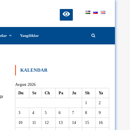
atlar
Yangiliklar
KALENDAR
Avgust 2026
Du
Se
Ch
Pa
Ju
Sh
Ya
ga
1
2
3
4
5
6
7
8
9
10
11
12
13
14
15
16