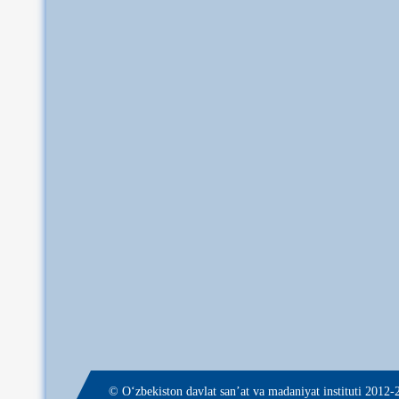
© О‘zbekiston davlat san’at va madaniyat instituti 2012-