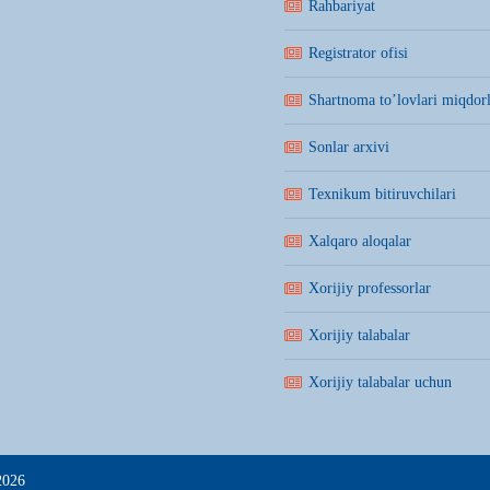
Rahbariyat
Registrator ofisi
Shartnoma to’lovlari miqdorl
Sonlar arxivi
Texnikum bitiruvchilari
Xalqaro aloqalar
Xorijiy professorlar
Xorijiy talabalar
Xorijiy talabalar uchun
2026