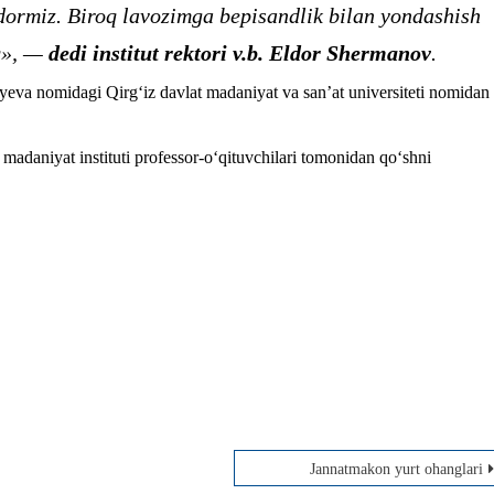
ormiz. Biroq lavozimga bepisandlik bilan yondashish
‘q», —
dedi institut rektori v.b. Eldor Shermanov
.
yeva nomidagi Qirg‘iz davlat madaniyat va san’at universiteti nomidan
 madaniyat instituti professor-o‘qituvchilari tomonidan qo‘shni
Jannatmakon yurt ohanglari