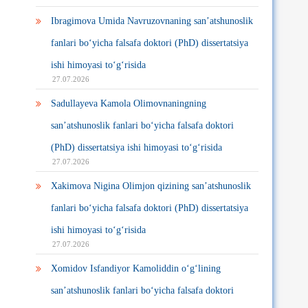
Ibragimova Umida Navruzovnaning san’atshunoslik
fanlari bo‘yicha falsafa doktori (PhD) dissertatsiya
ishi himoyasi to‘g‘risida
27.07.2026
Sadullayeva Kamola Olimovnaningning
san’atshunoslik fanlari bo‘yicha falsafa doktori
(PhD) dissertatsiya ishi himoyasi to‘g‘risida
27.07.2026
Xakimova Nigina Olimjon qizining san’atshunoslik
fanlari bo‘yicha falsafa doktori (PhD) dissertatsiya
ishi himoyasi to‘g‘risida
27.07.2026
Xomidov Isfandiyor Kamoliddin o‘g‘lining
san’atshunoslik fanlari bo‘yicha falsafa doktori