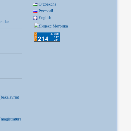
Oʻzbekcha
Русский
English
entlar
(bakalavriat
(magistratura