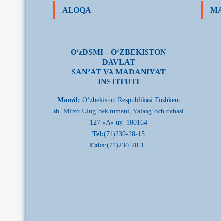
ALOQA
MA
О‘zDSMI – О‘ZBEKISTON
DAVLAT
SAN’AT VA MADANIYAT
INSTITUTI
Manzil:
О‘zbekiston Respublikasi Toshkent
sh. Mirzo Ulug’bek tumani, Yalang’och dahasi
127 «A» uy. 100164
Tel:
(71)230-28-15
Faks:
(71)230-28-15