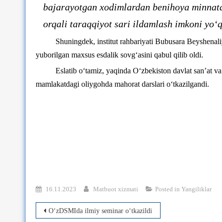
bajarayotgan xodimlardan benihoya minnatd
orqali taraqqiyot sari ildamlash imkoni yo
Shuningdek, institut rahbariyati Bubusara Beyshenali
yuborilgan maxsus esdalik sovg‘asini qabul qilib oldi.
Eslatib o‘tamiz, yaqinda O‘zbekiston davlat san’at va
mamlakatdagi oliygohda mahorat darslari o‘tkazilgandi.
16.11.2023
Matbuot xizmati
Posted in
Yangiliklar
Post
O‘zDSMIda ilmiy seminar o‘tkazildi