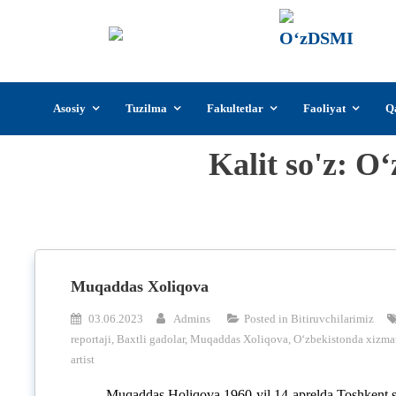
О‘z
О‘zb
insti
Skip
Asosiy
Tuzilma
Fakultetlar
Faoliyat
Q
to
content
Kalit so'z:
O‘
Muqaddas Xoliqova
03.06.2023
Admins
Posted in
Bitiruvchilarimiz
reportaji
,
Baxtli gadolar
,
Muqaddas Xoliqova
,
O‘zbekistonda xizmat
artist
Muqaddas Holiqova 1960-yil 14-aprelda Toshkent s