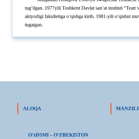
tug‘ilgan. 1977yili Toshkent Davlat san’at instituti “Teatr 
aktyorligi fakultetiga o‘qishga kirib, 1981-yili o‘qishni mu
tugatgan.
ALOQA
MANZILI
О‘zDSMI – О‘ZBEKISTON