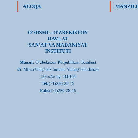
ALOQA
MANZILI
О‘zDSMI – О‘ZBEKISTON
DAVLAT
SAN’AT VA MADANIYAT
INSTITUTI
Manzil:
О‘zbekiston Respublikasi Toshkent
sh. Mirzo Ulug’bek tumani, Yalang’och dahasi
127 «A» uy. 100164
Tel:
(71)230-28-15
Faks:
(71)230-28-15