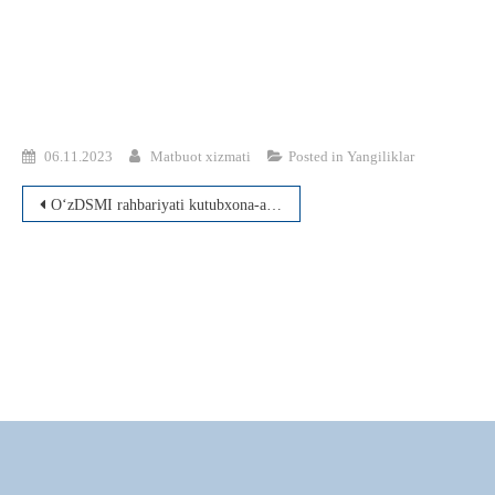
06.11.2023
Matbuot xizmati
Posted in
Yangiliklar
Post
O‘zDSMI rahbariyati kutubxona-axborot faoliyati va xalq ijodiyoti fakultetlari talabalari bilan davra suhbati o‘tkazdi
menyusi