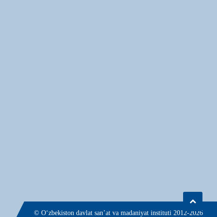
© О‘zbekiston davlat san’at va madaniyat instituti 2012-2026