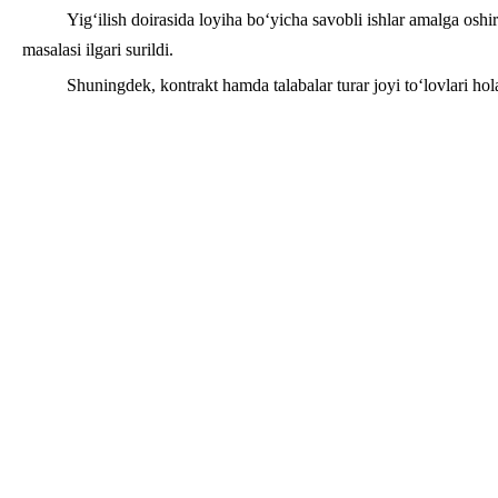
Yig‘ilish doirasida loyiha bo‘yicha savobli ishlar amalga oshi
masalasi ilgari surildi.
Shuningdek, kontrakt hamda talabalar turar joyi to‘lovlari hola