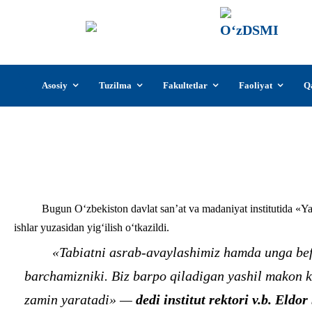
О‘z
О‘zb
insti
Skip
Asosiy
Tuzilma
Fakultetlar
Faoliyat
Q
to
content
Bugun O‘zbekiston davlat san’at va madaniyat institutida «Y
ishlar yuzasidan yig‘ilish o‘tkazildi.
«Tabiatni asrab-avaylashimiz hamda unga befa
barchamizniki. Biz barpo qiladigan yashil makon k
zamin yaratadi» —
dedi institut rektori v.b. Eld