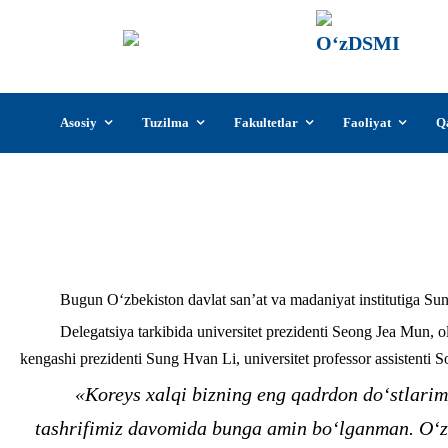
О‘z
О‘zb
insti
Skip
Asosiy
Tuzilma
Fakultetlar
Faoliyat
Q
to
content
Sun Mun universiteti prezidenti
Bugun O‘zbekiston davlat san’at va madaniyat institutiga Sun M
Delegatsiya tarkibida universitet prezidenti Seong Jea Mun
kengashi prezidenti Sung Hvan Li, universitet professor assistenti S
«Koreys xalqi bizning eng qadrdon do‘stlari
tashrifimiz davomida bunga amin bo‘lganman. O‘za