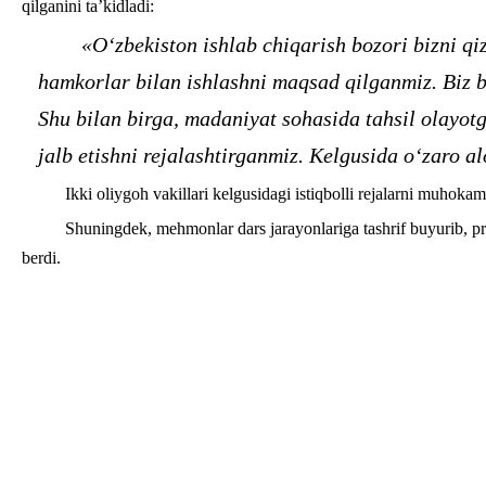
qilganini ta’kidladi:
«O‘zbekiston ishlab chiqarish bozori bizni qi
hamkorlar bilan ishlashni maqsad qilganmiz. Biz b
Shu bilan birga, madaniyat sohasida tahsil olayo
jalb etishni rejalashtirganmiz. Kelgusida o‘zaro 
Ikki oliygoh vakillari kelgusidagi istiqbolli rejalarni muhokam
Shuningdek, mehmonlar dars jarayonlariga tashrif buyurib, pr
berdi.