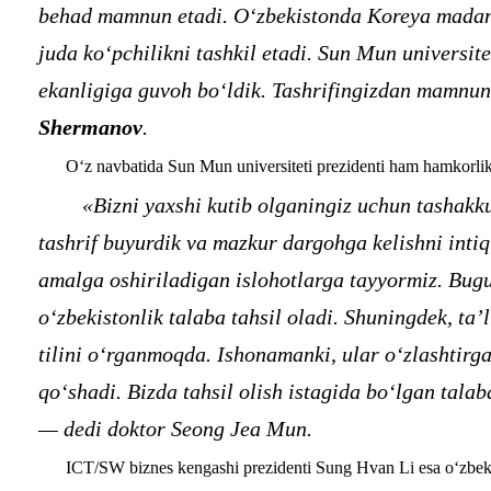
behad mamnun etadi. O‘zbekistonda Koreya madan
juda ko‘pchilikni tashkil etadi. Sun Mun universit
ekanligiga guvoh bo‘ldik. Tashrifingizdan mamn
Shermanov
.
O‘z navbatida Sun Mun universiteti prezidenti ham hamkorlikd
«Bizni yaxshi kutib olganingiz uchun tashak
tashrif buyurdik va mazkur dargohga kelishni inti
amalga oshiriladigan islohotlarga tayyormiz. Bug
o‘zbekistonlik talaba tahsil oladi. Shuningdek, ta
tilini o‘rganmoqda. Ishonamanki, ular o‘zlashtirga
qo‘shadi. Bizda tahsil olish istagida bo‘lgan tala
— dedi doktor Seong Jea Mun.
ICT/SW biznes kengashi prezidenti Sung Hvan Li esa o‘zbekis