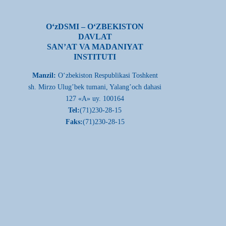
О‘zDSMI – О‘ZBEKISTON
DAVLAT
SAN’AT VA MADANIYAT
INSTITUTI
Manzil:
О‘zbekiston Respublikasi Toshkent
sh. Mirzo Ulug’bek tumani, Yalang’och dahasi
127 «A» uy. 100164
Tel:
(71)230-28-15
Faks:
(71)230-28-15