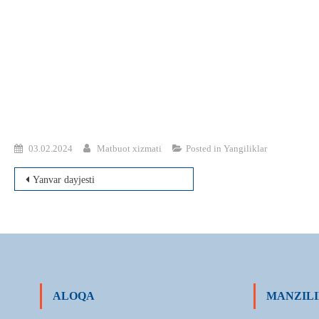
03.02.2024
Matbuot xizmati
Posted in
Yangiliklar
Post
Yanvar dayjesti
menyusi
ALOQA
MANZILI