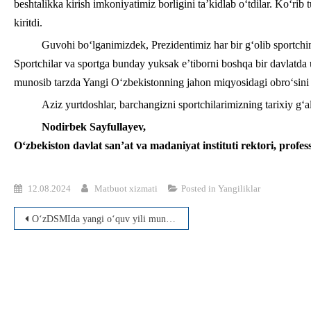
beshtalikka kirish imkoniyatimiz borligini ta’kidlab o‘tdilar. Ko‘ri
kiritdi.
Guvohi bo‘lganimizdek, Prezidentimiz har bir g‘olib sportchim
Sportchilar va sportga bunday yuksak e’tiborni boshqa bir davlatda
munosib tarzda Yangi O‘zbekistonning jahon miqyosidagi obro‘sini y
Aziz yurtdoshlar, barchangizni sportchilarimizning tarixiy g
Nodirbek Sayfullayev,
O‘zbekiston davlat san’at va madaniyat instituti rektori, profes
12.08.2024
Matbuot xizmati
Posted in
Yangiliklar
Post
O‘zDSMIda yangi o‘quv yili munosabati bilan talabalar turar joyida tayyorgarlik ishlari jadallik bilan davom etmoqda
menyusi