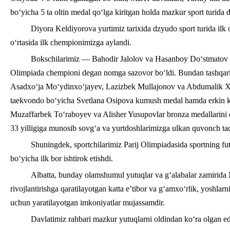
bo‘yicha 5 ta oltin medal qo‘lga kiritgan holda mazkur sport turida
Diyora Keldiyorova yurtimiz tarixida dzyudo sport turida ilk 
o‘rtasida ilk chempionimizga aylandi.
Bokschilarimiz — Bahodir Jalolov va Hasanboy Do‘stmatov 
Olimpiada chempioni degan nomga sazovor bo‘ldi. Bundan tashqari
Asadxo‘ja Mo‘ydinxo‘jayev, Lazizbek Mullajonov va Abdumalik Xala
taekvondo bo‘yicha Svetlana Osipova kumush medal hamda erkin k
Muzaffarbek To‘raboyev va Alisher Yusupovlar bronza medallarini q
33 yilligiga munosib sovg‘a va yurtdoshlarimizga ulkan quvonch taq
Shuningdek, sportchilarimiz Parij Olimpiadasida sportning fut
bo‘yicha ilk bor ishtirok etishdi.
Albatta, bunday olamshumul yutuqlar va g‘alabalar zamirid
rivojlantirishga qaratilayotgan katta e’tibor va g‘amxo‘rlik, yoshla
uchun yaratilayotgan imkoniyatlar mujassamdir.
Davlatimiz rahbari mazkur yutuqlarni oldindan ko‘ra olgan ed