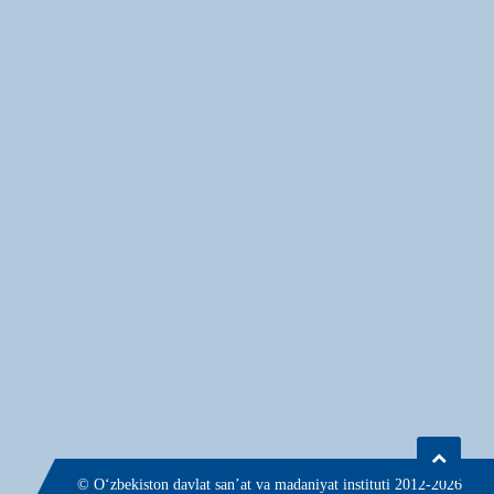
© О‘zbekiston davlat san’at va madaniyat instituti 2012-2026