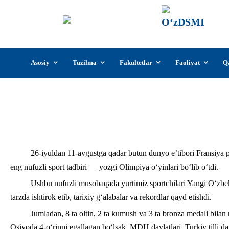
О‘z
О‘zb
insti
Skip
Asosiy
Tuzilma
Fakultetlar
Faoliyat
Q
to
content
Sp
26-iyuldan 11-avgustga qadar butun dunyo e’tibori Fransiya poy
eng nufuzli sport tadbiri — yozgi Olimpiya o‘yinlari bo‘lib o‘tdi.
Ushbu nufuzli musobaqada yurtimiz sportchilari Yangi O‘zbe
tarzda ishtirok etib, tarixiy g‘alabalar va rekordlar qayd etishdi.
Jumladan, 8 ta oltin, 2 ta kumush va 3 ta bronza medali bilan
Osiyoda 4-o‘rinni egallagan bo‘lsak, MDH davlatlari, Turkiy tilli da