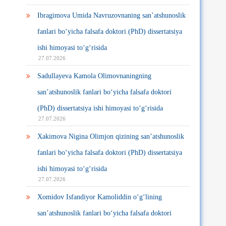
Ibragimova Umida Navruzovnaning san’atshunoslik
fanlari bo‘yicha falsafa doktori (PhD) dissertatsiya
ishi himoyasi to‘g‘risida
27.07.2026
Sadullayeva Kamola Olimovnaningning
san’atshunoslik fanlari bo‘yicha falsafa doktori
(PhD) dissertatsiya ishi himoyasi to‘g‘risida
27.07.2026
Xakimova Nigina Olimjon qizining san’atshunoslik
fanlari bo‘yicha falsafa doktori (PhD) dissertatsiya
ishi himoyasi to‘g‘risida
27.07.2026
Xomidov Isfandiyor Kamoliddin o‘g‘lining
san’atshunoslik fanlari bo‘yicha falsafa doktori