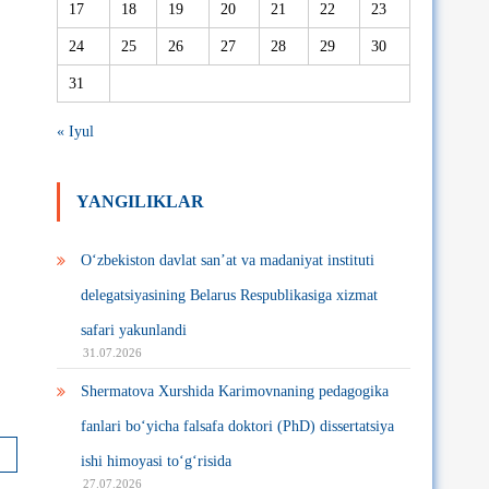
17
18
19
20
21
22
23
24
25
26
27
28
29
30
31
« Iyul
YANGILIKLAR
O‘zbekiston davlat san’at va madaniyat instituti
delegatsiyasining Belarus Respublikasiga xizmat
safari yakunlandi
31.07.2026
Shermatova Xurshida Karimovnaning pedagogika
fanlari bo‘yicha falsafa doktori (PhD) dissertatsiya
ishi himoyasi to‘g‘risida
27.07.2026