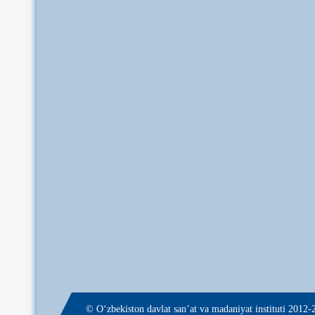
© О‘zbekiston davlat san’at va madaniyat instituti 2012-