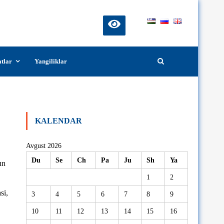
atlar
Yangiliklar
ilindi
KALENDAR
Avgust 2026
Du
Se
Ch
Pa
Ju
Sh
Ya
un
1
2
si,
3
4
5
6
7
8
9
10
11
12
13
14
15
16