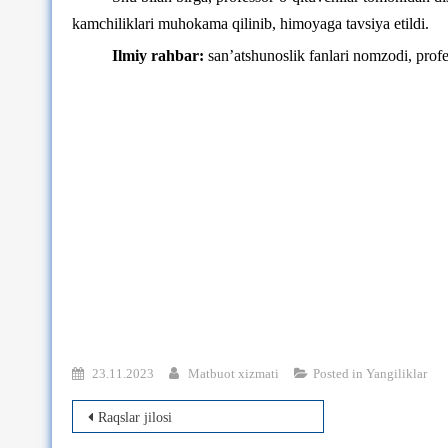
kamchiliklari muhokama qilinib, himoyaga tavsiya etildi.
Ilmiy rahbar:
san’atshunoslik fanlari nomzodi, pro
23.11.2023
Matbuot xizmati
Posted in
Yangiliklar
Post
Raqslar jilosi