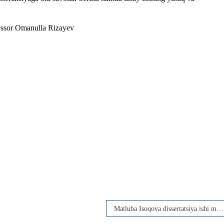
fessor Omanulla Rizayev
Matluba Isoqova dissertatsiya ishi muhokamasi bo‘lib o‘tdi