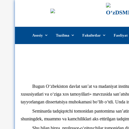
Skip
Asosiy
Tuzilma
Fakultetlar
Faoliyat
to
content
Sardo
Bugun O‘zbekiston davlat san’at va madaniyat insti
xususiyatlari va o‘ziga xos tamoyillari» mavzusida san’atshu
tayyorlangan dissertatsiya muhokamasi bo‘lib o‘tdi. Unda inst
Seminarda tadqiqotchi tomonidan pantomima san’atinin
shuningdek, muammo va kamchiliklari aks ettirilgan tadqimo
Shu bilan birga, professor-o‘qituvchilar tomonidan di