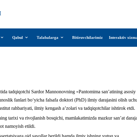
О‘zDSMI
О‘zbekiston davlat san’at va madaniyat
instituti
Qabul
Talabalarga
Bitiruvchilarimiz
Interaktiv xizm
r Mannonov dissertatsiya ishi muhokama q
tutida tadqiqotchi Sardor Mannonovning «Pantomima san’atining asosiy
noslik fanlari bo‘yicha falsafa doktori (PhD) ilmiy darajasini olish uch
itut rahbariyati, ilmiy kengash a’zolari va tadqiqotchilar ishtirok etdi.
g tarixi va rivojlanish bosqichi, mamlakatimizda mazkur san’at daraja
t namoyish etildi.
ssertatsiyaga oid savollar berildi hamda ilmiy ishning yutuq va