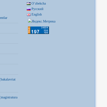
Oʻzbekcha
Русский
English
entlar
(bakalavriat
(magistratura