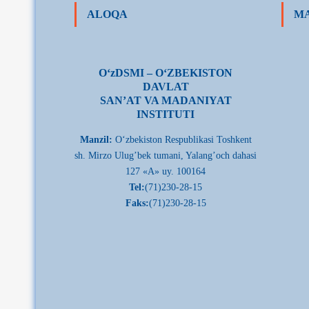
ALOQA
MA
О‘zDSMI – О‘ZBEKISTON
DAVLAT
SAN’AT VA MADANIYAT
INSTITUTI
Manzil:
О‘zbekiston Respublikasi Toshkent
sh. Mirzo Ulug’bek tumani, Yalang’och dahasi
127 «A» uy. 100164
Tel:
(71)230-28-15
Faks:
(71)230-28-15