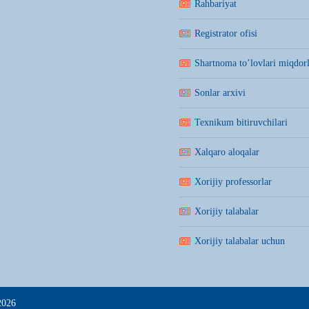
Rahbariyat
Registrator ofisi
Shartnoma to’lovlari miqdorl
Sonlar arxivi
Texnikum bitiruvchilari
Xalqaro aloqalar
Xorijiy professorlar
Xorijiy talabalar
Xorijiy talabalar uchun
2026