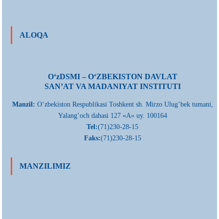
ALOQA
О‘zDSMI – О‘ZBEKISTON DAVLAT
SAN’AT VA MADANIYAT INSTITUTI
Manzil:
О‘zbekiston Respublikasi Toshkent sh. Mirzo Ulug’bek tumani,
Yalang’och dahasi 127 «A» uy. 100164
Tel:
(71)230-28-15
Faks:
(71)230-28-15
MANZILIMIZ