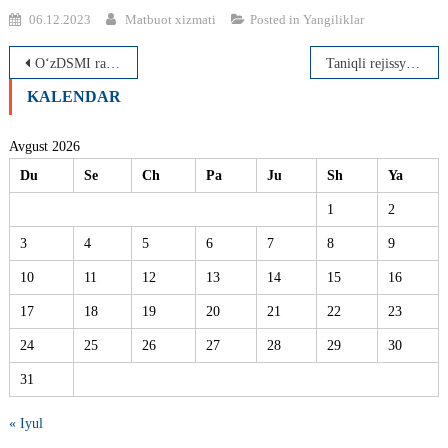
06.12.2023
Matbuot xizmati
Posted in
Yangiliklar
Post
O‘zDSMI rahbariyati kutubxona-axborot faoliyati fakulteti sirtqi bo‘lim talabalari bilan uchrashdi
Taniqli rejissyor Olimjon Salimov ishtirokida O‘zDSMI talabalari uchun mahorat darslari tashkil etiladi
menyusi
KALENDAR
Avgust 2026
Du
Se
Ch
Pa
Ju
Sh
Ya
1
2
3
4
5
6
7
8
9
10
11
12
13
14
15
16
17
18
19
20
21
22
23
24
25
26
27
28
29
30
31
« Iyul