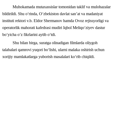
Muhokamada mutaxassislar tomonidan taklif va mulohazalar
bildirildi. Shu o‘rinda, O‘zbekiston davlat san’at va madaniyat
instituti rektori v.b. Eldor Shermanov hamda Ovoz rejissyorligi va
operatorlik mahorati kafedrasi mudiri Iqbol Meliqo‘ziyev dastur
bo‘yicha o‘z fikrlarini aytib o‘tdi.
Shu bilan birga, suratga olinadigan filmlarda oliygoh
talabalari qamrovi yuqori bo‘lishi, ularni malaka oshirish uchun
xorijiy mamlakatlarga yuborish masalalari ko‘rib chiqildi.