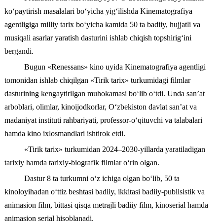
ko‘paytirish masalalari bo‘yicha yig‘ilishda Kinematografiya
agentligiga milliy tarix bo‘yicha kamida 50 ta badiiy, hujjatli va
musiqali asarlar yaratish dasturini ishlab chiqish topshirig‘ini
bergandi.
Bugun «Renessans» kino uyida Kinematografiya agentligi
tomonidan ishlab chiqilgan «Tirik tarix» turkumidagi filmlar
dasturining kengaytirilgan muhokamasi bo‘lib o‘tdi. Unda san’at
arboblari, olimlar, kinoijodkorlar, O‘zbekiston davlat san’at va
madaniyat instituti rahbariyati, professor-o‘qituvchi va talabalari
hamda kino ixlosmandlari ishtirok etdi.
«Tirik tarix» turkumidan 2024–2030-yillarda yaratiladigan
tarixiy hamda tarixiy-biografik filmlar o‘rin olgan.
Dastur 8 ta turkumni o‘z ichiga olgan bo‘lib, 50 ta
kinoloyihadan o‘ttiz beshtasi badiiy, ikkitasi badiiy-publisistik va
animasion film, bittasi qisqa metrajli badiiy film, kinoserial hamda
animasion serial hisoblanadi.