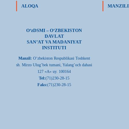
ALOQA
MANZILI
О‘zDSMI – О‘ZBEKISTON
DAVLAT
SAN’AT VA MADANIYAT
INSTITUTI
Manzil:
О‘zbekiston Respublikasi Toshkent
sh. Mirzo Ulug’bek tumani, Yalang’och dahasi
127 «A» uy. 100164
Tel:
(71)230-28-15
Faks:
(71)230-28-15