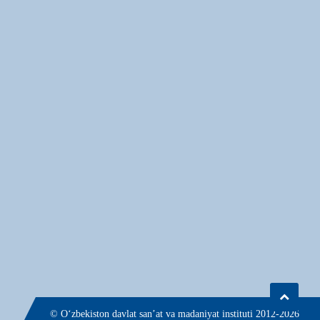
© О‘zbekiston davlat san’at va madaniyat instituti 2012-2026