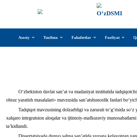
О‘z
О‘zb
insti
Skip
Asosiy
Tuzilma
Fakultetlar
Faoliyat
Q
to
content
O‘zDSMIda tadqiqotchi Barno Nurmanovan
O‘zbekiston davlat san’at va madaniyat institutida tadqiqo
obraz yaratish masalalari» mavzusida san’atshunoslik fanlari bo‘yich
Tadqiqot mavzusining dolzarbligi va zarurati to‘g‘risida so‘z y
xalqaro integratsion aloqalar va ijtimoiy-mafkuraviy munosabatlarn
ta’kidlandi.
Dissertatsiyada dunyo sahna san’atida yuzaga kelayotgan yan