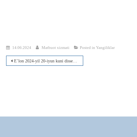
14.06.2024
Matbuot xizmati
Posted in
Yangiliklar
Post
E’lon 2024-yil 20-iyun kuni dissertatsiyasi muhokamasi
menyusi