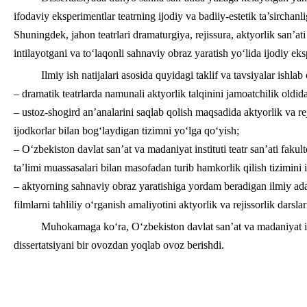
ifodaviy eksperimentlar teatrning ijodiy va badiiy-estetik ta’sirchanlig
Shuningdek, jahon teatrlari dramaturgiya, rejissura, aktyorlik san’a
intilayotgani va to‘laqonli sahnaviy obraz yaratish yo‘lida ijodiy ek
Ilmiy ish natijalari asosida quyidagi taklif va tavsiyalar ishlab 
– dramatik teatrlarda namunali aktyorlik talqinini jamoatchilik oldida 
– ustoz-shogird an’analarini saqlab qolish maqsadida aktyorlik va reji
ijodkorlar bilan bog‘laydigan tizimni yo‘lga qo‘yish;
– O‘zbekiston davlat san’at va madaniyat instituti teatr san’ati fakult
ta’limi muassasalari bilan masofadan turib hamkorlik qilish tizimini 
– aktyorning sahnaviy obraz yaratishiga yordam beradigan ilmiy ada
filmlarni tahliliy o‘rganish amaliyotini aktyorlik va rejissorlik darsla
Muhokamaga ko‘ra, O‘zbekiston davlat san’at va madaniyat ins
dissertatsiyani bir ovozdan yoqlab ovoz berishdi.