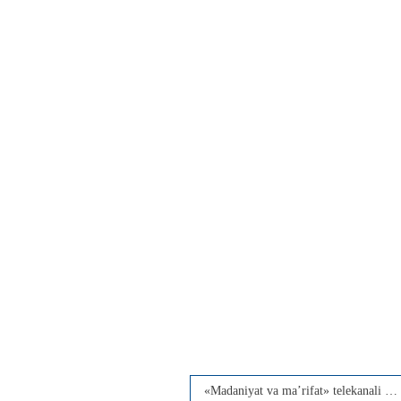
«Madaniyat va ma’rifat» telekanali bilan hamkorlik shartnomasi imzolandi