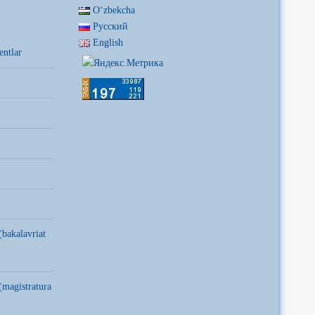
Oʻzbekcha
Русский
English
entlar
(bakalavriat
(magistratura