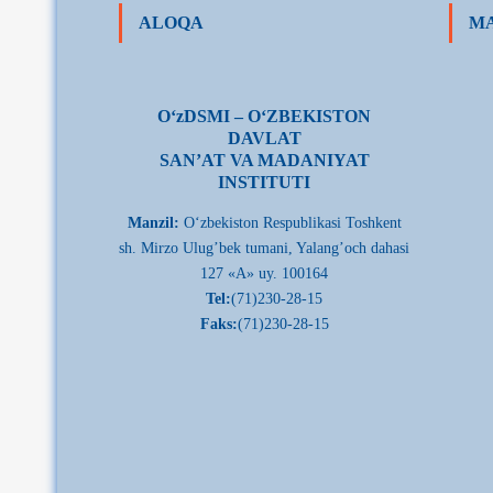
ALOQA
MA
О‘zDSMI – О‘ZBEKISTON
DAVLAT
SAN’AT VA MADANIYAT
INSTITUTI
Manzil:
О‘zbekiston Respublikasi Toshkent
sh. Mirzo Ulug’bek tumani, Yalang’och dahasi
127 «A» uy. 100164
Tel:
(71)230-28-15
Faks:
(71)230-28-15