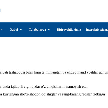
О‘zDSMI
О‘zbekiston davlat san’at va madaniyat
instituti
Qabul
Talabalarga
Bitiruvchilarimiz
Interaktiv xizm
uchun doshqozonda osh damlandi hamda gulx
bariyati tashabbusi bilan kam ta’minlangan va ehtiyojmand yoshlar uchu
 unda iqtidorli yigit-qizlar o‘z chiqishlarini namoyish etdi.
da kuylangan sho‘x-shodon qo‘shiqlar va rang-barang raqslar tadbirga