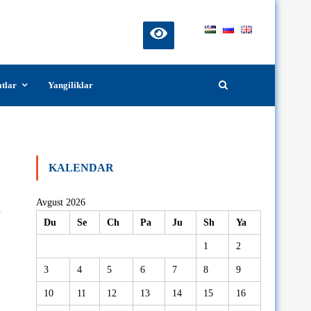
atlar
Yangiliklar
an kechasi o‘tkazildi
KALENDAR
Avgust 2026
n
Du
Se
Ch
Pa
Ju
Sh
Ya
1
2
3
4
5
6
7
8
9
10
11
12
13
14
15
16