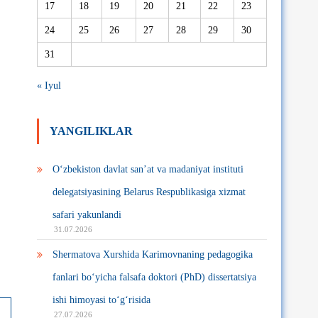
17
18
19
20
21
22
23
24
25
26
27
28
29
30
31
« Iyul
YANGILIKLAR
O‘zbekiston davlat san’at va madaniyat instituti
delegatsiyasining Belarus Respublikasiga xizmat
safari yakunlandi
31.07.2026
Shermatova Xurshida Karimovnaning pedagogika
fanlari bo‘yicha falsafa doktori (PhD) dissertatsiya
ishi himoyasi to‘g‘risida
27.07.2026