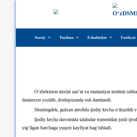
Skip
Asosiy
Tuzilma
Fakultetlar
Faoliyat
to
content
O‘zDSMIda talabalar 
O‘zbekiston davlat san’at va madaniyat instituti rah
dasturxon yozilib, doshqozonda osh damlandi.
Shuningdek, gulxan atrofida ijodiy kecha o‘tkazildi va
Ijodiy kecha davomida talabalar tomonidan jonli ijro
yig‘ilgan barchaga yuqori kayfiyat bag‘ishladi.