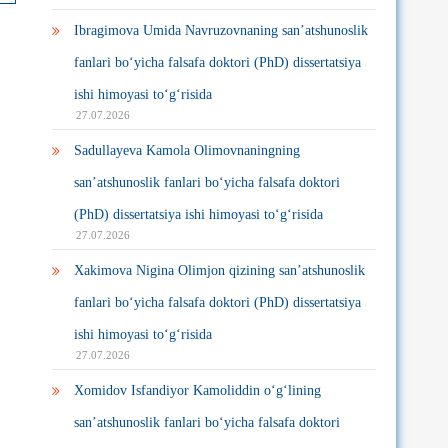
Ibragimova Umida Navruzovnaning san’atshunoslik
fanlari bo‘yicha falsafa doktori (PhD) dissertatsiya
ishi himoyasi to‘g‘risida
27.07.2026
Sadullayeva Kamola Olimovnaningning
san’atshunoslik fanlari bo‘yicha falsafa doktori
(PhD) dissertatsiya ishi himoyasi to‘g‘risida
27.07.2026
Xakimova Nigina Olimjon qizining san’atshunoslik
fanlari bo‘yicha falsafa doktori (PhD) dissertatsiya
ishi himoyasi to‘g‘risida
27.07.2026
Xomidov Isfandiyor Kamoliddin o‘g‘lining
san’atshunoslik fanlari bo‘yicha falsafa doktori