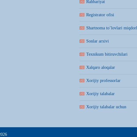
Rahbariyat
Registrator ofisi
Shartnoma to’lovlari miqdorl
Sonlar arxivi
Texnikum bitiruvchilari
Xalqaro aloqalar
Xorijiy professorlar
Xorijiy talabalar
Xorijiy talabalar uchun
2026