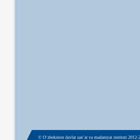
© О‘zbekiston davlat san’at va madaniyat instituti 2012-