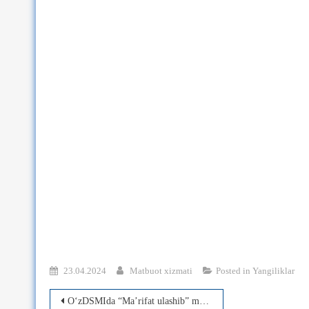
23.04.2024
Matbuot xizmati
Posted in
Yangiliklar
Post
О‘zDSMIda “Ma’rifat ulashib” mavzusida madaniy-ma’rifiy tadbir o‘tkazildi