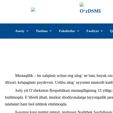
О‘z
О‘zb
insti
Skip
Asosiy
Tuzilma
Fakultetlar
Faoliyat
Q
to
content
O‘zDSMI rektori Mustaqillik bayrami tayy
Mustaqillik – bu xalqimiz uchun eng ulug‘ ne’mat, buyuk orzul
iftixori, kelajagimiz poydevori. Ushbu ulug‘ ayyomni munosib kutib 
Joriy yil O‘zbekiston Respublikasi mustaqilligining 33 yilligi
kutilmoqda. E’tiborli jihati, mazkur shodiyonalarga tayyorgarlik jar
talabalari ham faol ishtirok etishmoqda.
8-avgust kuni institut rektori, professor Nodirbek Sayfulla