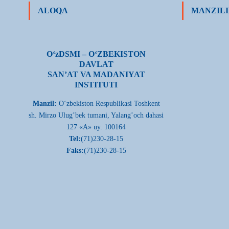
ALOQA
MANZILI
О‘zDSMI – О‘ZBEKISTON
DAVLAT
SAN’AT VA MADANIYAT
INSTITUTI
Manzil:
О‘zbekiston Respublikasi Toshkent
sh. Mirzo Ulug’bek tumani, Yalang’och dahasi
127 «A» uy. 100164
Tel:
(71)230-28-15
Faks:
(71)230-28-15