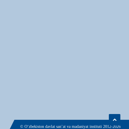
© О‘zbekiston davlat san’at va madaniyat instituti 2012-2026