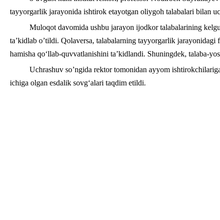
tayyorgarlik jarayonida ishtirok etayotgan oliygoh talabalari bilan u
Muloqot davomida ushbu jarayon ijodkor talabalarining kelgus
ta’kidlab o’tildi. Qolaversa, talabalarning tayyorgarlik jarayonidagi fa
hamisha qo‘llab-quvvatlanishini ta’kidlandi. Shuningdek, talaba-yosh
Uchrashuv so’ngida rektor tomonidan ayyom ishtirokchilariga i
ichiga olgan esdalik sovg‘alari taqdim etildi.