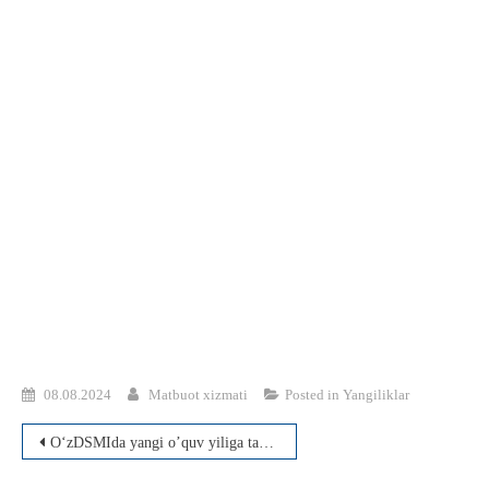
08.08.2024
Matbuot xizmati
Posted in
Yangiliklar
Post
O‘zDSMIda yangi o’quv yiliga tayyorgarlik jarayoni jadallik bilan davom etmoqda
menyusi