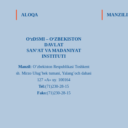
ALOQA
MANZILI
О‘zDSMI – О‘ZBEKISTON
DAVLAT
SAN’AT VA MADANIYAT
INSTITUTI
Manzil:
О‘zbekiston Respublikasi Toshkent
sh. Mirzo Ulug’bek tumani, Yalang’och dahasi
127 «A» uy. 100164
Tel:
(71)230-28-15
Faks:
(71)230-28-15