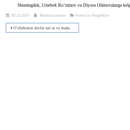
Shuningdek, Umrbek Ro’zimov va Diyora Olimovalarga kelgusi 
05.12.2025
Matbuot xizmati
Posted in
Yangiliklar
Post
O‘zbekiston davlat san’at va madaniyat institutida “Milliy qadriyatlar” kuniga bag‘ishlangan “Qadriyat javohirlari” nomli konsert-dasturi tashkil etildi
menyusi