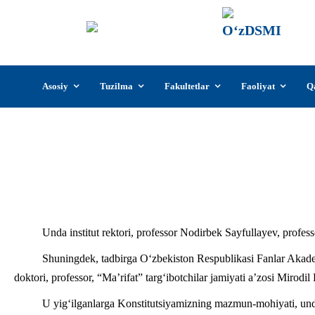
О‘z
О‘zb
insti
Skip
Asosiy
Tuzilma
Fakultetlar
Faoliyat
Q
to
content
O’zbekiston davlat san’at va madaniyat i
qabul qilingan k
Unda institut rektori, professor Nodirbek Sayfullayev, professo
Shuningdek, tadbirga O‘zbekiston Respublikasi Fanlar Akademi
doktori, professor, “Ma’rifat” targ‘ibotchilar jamiyati a’zosi Mirodil B
U yig‘ilganlarga Konstitutsiyamizning mazmun-mohiyati, undag