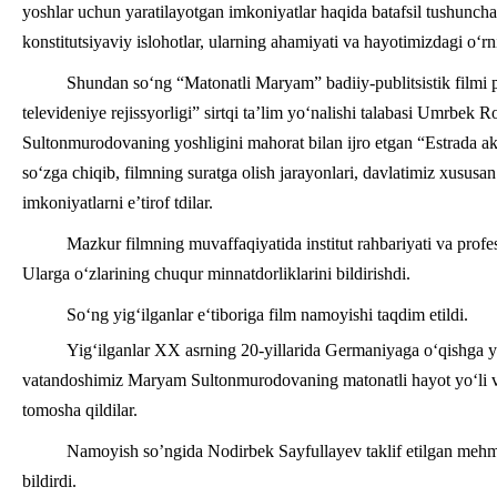
yoshlar uchun yaratilayotgan imkoniyatlar haqida batafsil tushuncha
konstitutsiyaviy islohotlar, ularning ahamiyati va hayotimizdagi o‘
Shundan so‘ng “Matonatli Maryam” badiiy-publitsistik filmi p
televideniye rejissyorligi” sirtqi ta’lim yo‘nalishi talabasi Umr
Sultonmurodovaning yoshligini mahorat bilan ijro etgan “Estrada akt
so‘zga chiqib, filmning suratga olish jarayonlari, davlatimiz xususa
imkoniyatlarni e’tirof tdilar.
Mazkur filmning muvaffaqiyatida institut rahbariyati va profes
Ularga o‘zlarining chuqur minnatdorliklarini bildirishdi.
So‘ng yig‘ilganlar e‘tiboriga film namoyishi taqdim etildi.
Yig‘ilganlar XX asrning 20-yillarida Germaniyaga o‘qishga y
vatandoshimiz Maryam Sultonmurodovaning matonatli hayot yo‘li va fo
tomosha qildilar.
Namoyish so’ngida Nodirbek Sayfullayev taklif etilgan mehm
bildirdi.