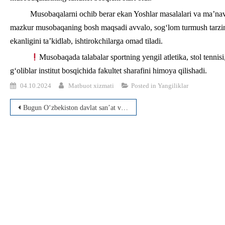
Musobaqalarni ochib berar ekan Yoshlar masalalari va ma’nav
mazkur musobaqaning bosh maqsadi avvalo, sog‘lom turmush tarzini t
ekanligini ta’kidlab, ishtirokchilarga omad tiladi.
Musobaqada talabalar sportning yengil atletika, stol tennisi
g‘oliblar institut bosqichida fakultet sharafini himoya qilishadi.
04.10.2024
Matbuot xizmati
Posted in
Yangiliklar
Post
Bugun O‘zbekiston davlat san’at va madaniyat instituti rektori, professor Nodirbek Sayfullayev rahbarligida institutning Nukus fililali direktori, direktor o‘rinbosaralari, bo‘lim boshliqlari, fakultet dekanlari va kafedra mudirlari ishtirokida navbatdagi yigʻilish boʻlib oʻtdi.
menyusi