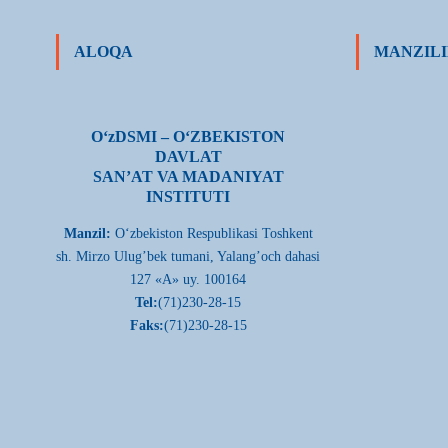
ALOQA
MANZILI
О‘zDSMI – О‘ZBEKISTON
DAVLAT
SAN’AT VA MADANIYAT
INSTITUTI
Manzil:
О‘zbekiston Respublikasi Toshkent
sh. Mirzo Ulug’bek tumani, Yalang’och dahasi
127 «A» uy. 100164
Tel:
(71)230-28-15
Faks:
(71)230-28-15