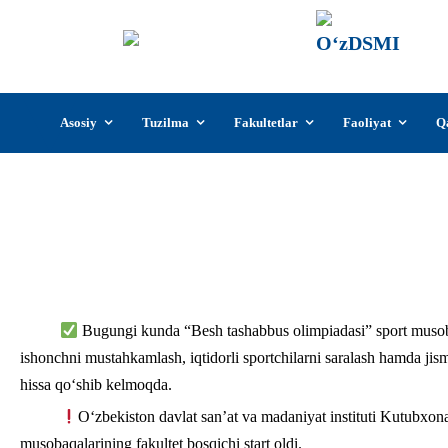
О‘z
О‘zb
insti
Skip
Asosiy
Tuzilma
Fakultetlar
Faoliyat
Q
to
content
О‘zbekiston davlat san’at va madani
olimpiadasi” sp
Bugungi kunda “Besh tashabbus olimpiadasi” sport musobaq
ishonchni mustahkamlash, iqtidorli sportchilarni saralash hamda jis
hissa qo‘shib kelmoqda.
О‘zbekiston davlat san’at va madaniyat instituti Kutubxona
musobaqalarining fakultet bosqichi start oldi.