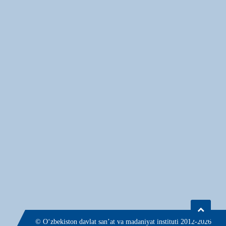
© О‘zbekiston davlat san’at va madaniyat instituti 2012-2026