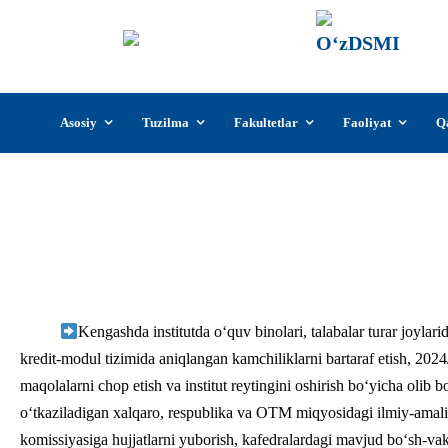
О‘z
О‘zb
insti
Skip
Asosiy
Tuzilma
Fakultetlar
Faoliyat
Q
to
content
O’zbekiston davlat san’at va ma
Kengashda institutda о‘quv binolari, talabalar turar joylarid
kredit-modul tizimida aniqlangan kamchiliklarni bartaraf etish, 2024
maqolalarni chop etish va institut reytingini oshirish bо‘yicha olib b
о‘tkaziladigan xalqaro, respublika va OTM miqyosidagi ilmiy-amaliy
komissiyasiga hujjatlarni yuborish, kafedralardagi mavjud bо‘sh-va