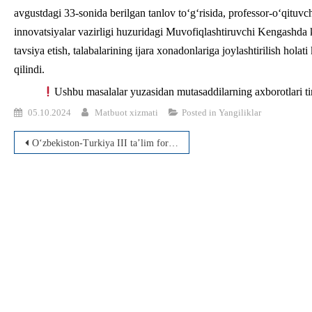
avgustdagi 33-sonida berilgan tanlov tо‘g‘risida, professor-о‘qituvc
innovatsiyalar vazirligi huzuridagi Muvofiqlashtiruvchi Kengashda 
tavsiya etish, talabalarining ijara xonadonlariga joylashtirilish hola
qilindi.
Ushbu masalalar yuzasidan mutasaddilarning axborotlari tin
05.10.2024
Matbuot xizmati
Posted in
Yangiliklar
Post
O‘zbekiston-Turkiya III ta’lim forumi taassurotlari
menyusi