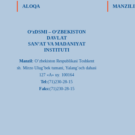
ALOQA
MANZILI
О‘zDSMI – О‘ZBEKISTON
DAVLAT
SAN’AT VA MADANIYAT
INSTITUTI
Manzil:
О‘zbekiston Respublikasi Toshkent
sh. Mirzo Ulug’bek tumani, Yalang’och dahasi
127 «A» uy. 100164
Tel:
(71)230-28-15
Faks:
(71)230-28-15