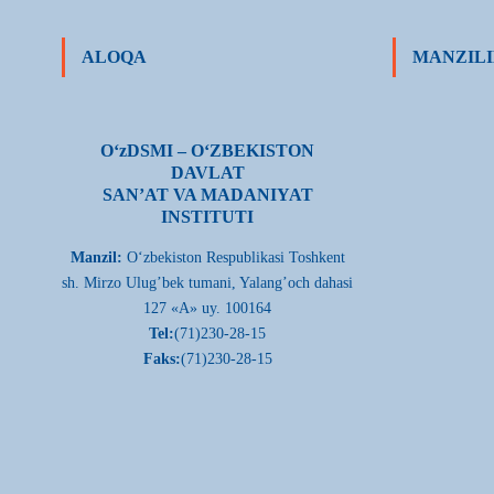
ALOQA
MANZILI
О‘zDSMI – О‘ZBEKISTON
DAVLAT
SAN’AT VA MADANIYAT
INSTITUTI
Manzil:
О‘zbekiston Respublikasi Toshkent
sh. Mirzo Ulug’bek tumani, Yalang’och dahasi
127 «A» uy. 100164
Tel:
(71)230-28-15
Faks:
(71)230-28-15