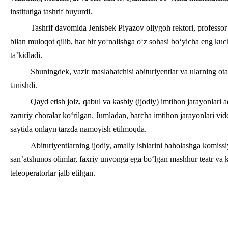
institutiga tashrif buyurdi.
Tashrif davomida Jenisbek Piyazov oliygoh rektori, professo
bilan muloqot qilib, har bir yo‘nalishga o‘z sohasi bo‘yicha eng kuchli
ta’kidladi.
Shuningdek, vazir maslahatchisi abituriyentlar va ularning ota-
tanishdi.
Qayd etish joiz, qabul va kasbiy (ijodiy) imtihon jarayonlari 
zaruriy choralar ko‘rilgan. Jumladan, barcha imtihon jarayonlari vi
saytida onlayn tarzda namoyish etilmoqda.
Abituriyentlarning ijodiy, amaliy ishlarini baholashga komissiya
san’atshunos olimlar, faxriy unvonga ega bo‘lgan mashhur teatr va ki
teleoperatorlar jalb etilgan.