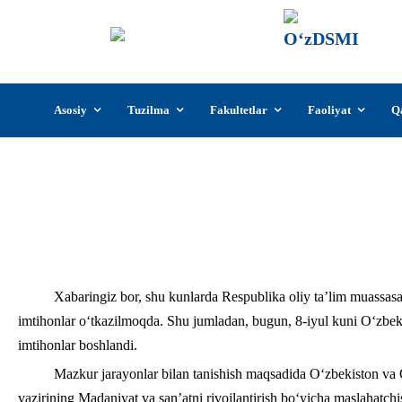
О‘z
О‘zb
insti
Skip
Asosiy
Tuzilma
Fakultetlar
Faoliyat
Q
to
content
Oliy ta’lim, fan va innovatsiyalar va
Xabaringiz bor, shu kunlarda Respublika oliy ta’lim muassasa
imtihonlar o‘tkazilmoqda. Shu jumladan, bugun, 8-iyul kuni O‘zbekis
imtihonlar boshlandi.
Mazkur jarayonlar bilan tanishish maqsadida O‘zbekiston va Qo
vazirining Madaniyat va san’atni rivojlantirish bo‘yicha maslahatch