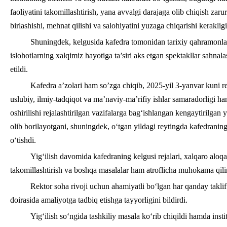
faoliyatini takomillashtirish, yana avvalgi darajaga olib chiqish zar
birlashishi, mehnat qilishi va salohiyatini yuzaga chiqarishi kerakligi
Shuningdek, kelgusida kafedra tomonidan tarixiy qahramonl
islohotlarning xalqimiz hayotiga ta’siri aks etgan spektakllar sahnala
etildi.
Kafedra a’zolari ham so’zga chiqib, 2025-yil 3-yanvar kuni r
uslubiy, ilmiy-tadqiqot va ma’naviy-ma’rifiy ishlar samaradorligi ha
oshirilishi rejalashtirilgan vazifalarga bag‘ishlangan kengaytirilgan 
olib borilayotgani, shuningdek, o‘tgan yildagi reytingda kafedraning
o‘tishdi.
Yig‘ilish davomida kafedraning kelgusi rejalari, xalqaro aloqal
takomillashtirish va boshqa masalalar ham atroflicha muhokama qili
Rektor soha rivoji uchun ahamiyatli bo‘lgan har qanday taklif v
doirasida amaliyotga tadbiq etishga tayyorligini bildirdi.
Yig‘ilish so‘ngida tashkiliy masala ko‘rib chiqildi hamda ins