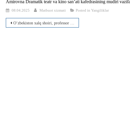
Amirovna Dramatik teatr va kino san’ati kafedrasining mudiri vazifas
08.04.2025
Matbuot xizmati
Posted in
Yangiliklar
Post
O‘zbekiston xalq shoiri, professor Usmon Azim bilan uchrashuv tashkil etildi.
menyusi