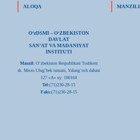
ALOQA
MANZILI
О‘zDSMI – О‘ZBEKISTON
DAVLAT
SAN’AT VA MADANIYAT
INSTITUTI
Manzil:
О‘zbekiston Respublikasi Toshkent
sh. Mirzo Ulug’bek tumani, Yalang’och dahasi
127 «A» uy. 100164
Tel:
(71)230-28-15
Faks:
(71)230-28-15