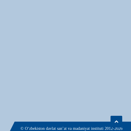
© О‘zbekiston davlat san’at va madaniyat instituti 2012-2026