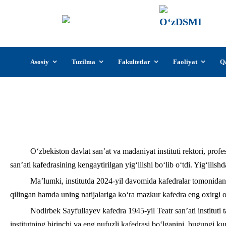
О‘z
О‘zb
insti
Skip
Asosiy
Tuzilma
Fakultetlar
Faoliyat
Q
to
content
Nodirbek Sayfullayev rahbarligida Dramatik
O‘zbekiston davlat san’at va madaniyat instituti rektori, prof
san’ati kafedrasining kengaytirilgan yig‘ilishi bo‘lib o‘tdi. Yig‘ilishd
Ma’lumki, institutda 2024-yil davomida kafedralar tomonidan am
qilingan hamda uning natijalariga ko‘ra mazkur kafedra eng oxirgi o
Nodirbek Sayfullayev kafedra 1945-yil Teatr san’ati instituti 
institutning birinchi va eng nufuzli kafedrasi bo‘lganini, bugungi ku