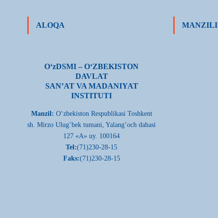
ALOQA
MANZILI
О‘zDSMI – О‘ZBEKISTON
DAVLAT
SAN’AT VA MADANIYAT
INSTITUTI
Manzil:
О‘zbekiston Respublikasi Toshkent
sh. Mirzo Ulug’bek tumani, Yalang’och dahasi
127 «A» uy. 100164
Tel:
(71)230-28-15
Faks:
(71)230-28-15