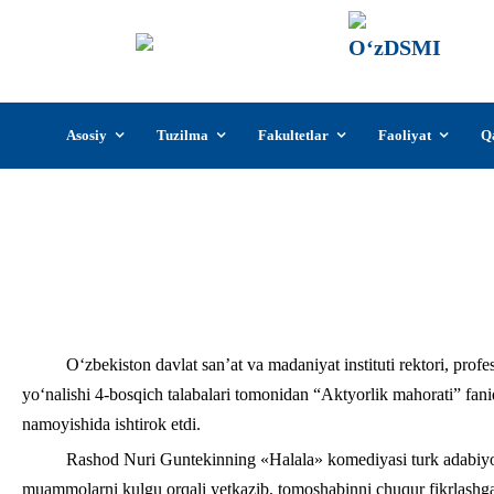
О‘z
О‘zb
insti
Skip
Asosiy
Tuzilma
Fakultetlar
Faoliyat
Q
to
content
Nodirbek Sayfullayev “Dramatik teatr va 
mahorati” fanidan diplom ishi sifa
О‘zbekiston davlat san’at va madaniyat instituti rektori, prof
yo‘nalishi 4-bosqich talabalari tomonidan “Aktyorlik mahorati” fanid
namoyishida ishtirok etdi.
Rashod Nuri Guntekinning «Halala» komediyasi turk adabiyot
muammolarni kulgu orqali yetkazib, tomoshabinni chuqur fikrlashg