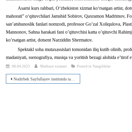
Asarni kurs rahbari, O‘zbekiston xizmat ko‘rsatgan artist, d
mahorati” o‘qituvchilari Jamshid Sobirov, Qaxramon Madrimov, Foz
san’atshunoslik fanlari nomzodi, professor Go’zal Xoliqulova, Plast
Mannonov, Sahna harakati fani o’qituvchisi katta o’qituvchi Rahim
ko’rsatgan artist, dotsent Narziddin Shermatov.
Spektakl soha mutaxassislari tomonidan iliq kutib olinib, prof
madaniyati, ssenografiya, musiqa va yoritish bezagi alohida e’tirof et
08.04.2025
Matbuot xizmati
Posted in
Yangiliklar
Post
Nodirbek Sayfullayev institutda tahsil olayotgan iqtidorli talaba-yoshlar, xususan, talabalar o‘quv orkestri jamoasi vakillari bilan uchrashdi.
menyusi